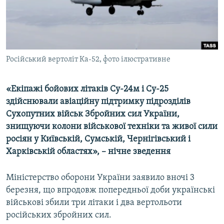
ВІДЕОУРОКИ «ELIFBE»
Русский
СВІДЧЕННЯ ОКУПАЦІЇ
Qırımtatar
УКРАЇНСЬКА ПРОБЛЕМА КРИМУ
Російський вертоліт Ка-52, фото ілюстративне
ДОЛУЧАЙСЯ!
ІНФОГРАФІКА
«Екіпажі бойових літаків Су-24м і Су-25
здійснювали авіаційну підтримку підрозділів
Усі сайти RFE/RL
Сухопутних військ Збройних сил України,
знищуючи колони військової техніки та живої сили
росіян у Київській, Сумській, Чернігівський і
Харківській областях», – нічне зведення
Міністерство оборони України заявило вночі 3
березня, що впродовж попередньої доби українські
військові збили три літаки і два вертольоти
російських збройних сил.