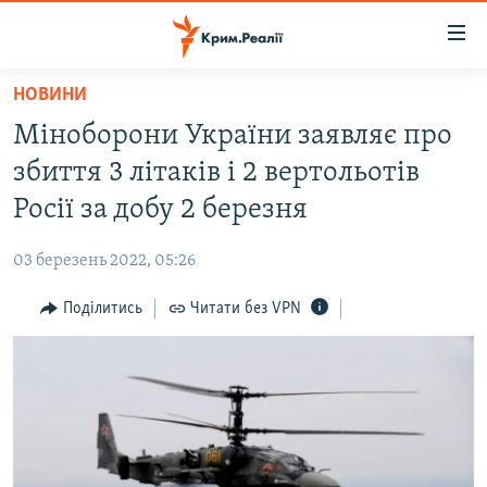
Доступність
посилання
Перейти
НОВИНИ
до
НОВИНИ
Міноборони України заявляє про
основного
ВОДА.КРИМ
матеріалу
збиття 3 літаків і 2 вертольотів
ВІДЕО ТА ФОТО
Перейти
Росії за добу 2 березня
до
ПОЛІТИКА
основної
03 березень 2022, 05:26
БЛОГИ
навігації
Перейти
Поділитись
Читати без VPN
ПОГЛЯД
до
ІНТЕРВ'Ю
пошуку
ВСЕ ЗА ДЕНЬ
СПЕЦПРОЕКТИ
ЯК ОБІЙТИ БЛОКУВАННЯ
ДЕПОРТАЦІЯ