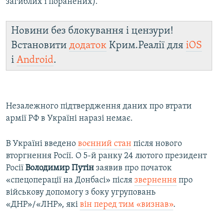
загиблих і поранених).
Новини без блокування і цензури!
Встановити
додаток
Крим.Реалії для
iOS
і
Android
.
Незалежного підтвердження даних про втрати
армії РФ в Україні наразі немає.
В Україні введено
воєнний стан
після нового
вторгнення Росії. О 5-й ранку 24 лютого президент
Росії
Володимир Путін
заявив про початок
«спецоперації на Донбасі» після
звернення
про
військову допомогу з боку угруповань
«ДНР»/«ЛНР», які
він перед тим «визнав»
.