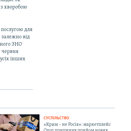
 з хворобою
 послугою для
ь залежно від
бного ЗНО
5 червня
 усіх інших
СУСПІЛЬСТВО
«Крим – не Росія»: маркетплейс
Ozon припинив прийом нових