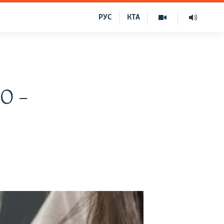
РУС
КТА
О –