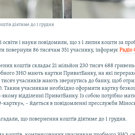
штів діятиме до 1 грудня
і освіти і науки повідомили, що з 1 липня кошти за пр
ти повернули 86 тисячам 351 учаснику, інформує
Радіо 
них коштів складає 21 мільйон 230 тисяч 688 гривень.
обного ЗНО мають картки ПриватБанку, на які перерах
1 тисяч учасників мають звернутись до банку, щоб отр
О. Таким учасникам необхідно оформити картку безкош
-якому відділенні ПриватБанку. Із собою потрібно мат
-картку», – йдеться в повідомленні пресслужби Міносв
агадали, що повернення коштів діятиме до 1 грудня.
ма коштів, компенсованих учасникам пробного ЗНО, ск