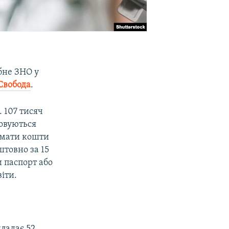
обне ЗНО у
Свобода
.
 107 тисяч
овуються
имати кошти
товно за 15
и паспорт або
іти.
ладає 52