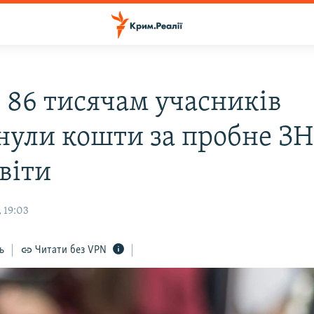
 86 тисячам учасників
нули кошти за пробне ЗН
віти
 19:03
ь
Читати без VPN