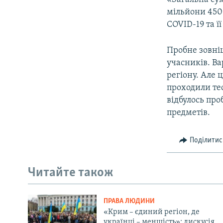
мільйони 450
COVID-19 та ї
Пробне зовні
учасників. Ва
регіону. Але 
проходили тес
відбулось про
предметів.
Поділитис
Читайте також
ПРАВА ЛЮДИНИ
«Крим – єдиний регіон, де
українці – меншість»: дискусія