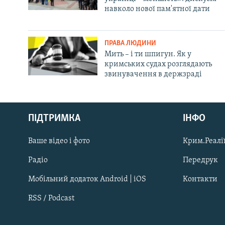
навколо нової пам'ятної дати
ПРАВА ЛЮДИНИ
Мить – і ти шпигун. Як у
кримських судах розглядають
звинувачення в держзраді
Русский
ПІДТРИМКА
ІНФО
Qırımtatar
Ваше відео і фото
Крим.Реалії
ДОЛУЧАЙСЯ!
Радіо
Передрук
Мобільний додаток Android | iOS
Контакти
RSS / Podcast
Усі сайти RFE/RL