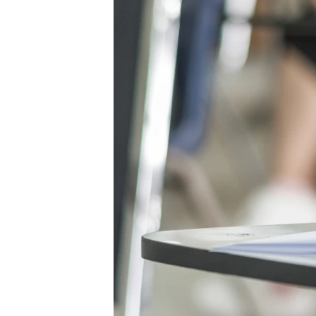
ВІДЕОУРОКИ «ELIFBE»
СВІДЧЕННЯ ОКУПАЦІЇ
УКРАЇНСЬКА ПРОБЛЕМА КРИМУ
ІНФОГРАФІКА