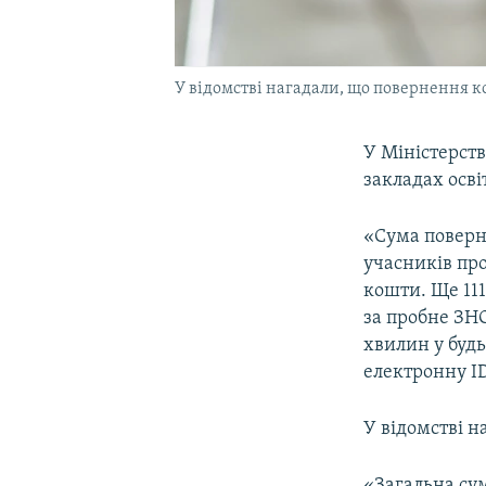
У відомстві нагадали, що повернення ко
У Міністерств
закладах осві
«Сума поверне
учасників пр
кошти. Ще 11
за пробне ЗН
хвилин у будь
електронну ID
У відомстві н
«Загальна су