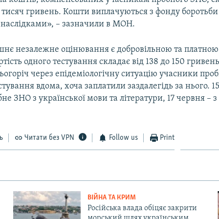
 тисяч гривень. Кошти виплачуються з фонду боротьби
ї наслідками», – зазначили в МОН.
шнє незалежне оцінювання є добровільною та платною
ртість одного тестування складає від 138 до 150 гривен
цьогоріч через епідеміологічну ситуацію учасники про
тування вдома, хоча заплатили заздалегідь за нього. 1
бне ЗНО з української мови та літератури, 17 червня – з
ь
Читати без VPN
Follow us
Print
ВІЙНА ТА КРИМ
Російська влада обіцяє закрити
морський шлях українським