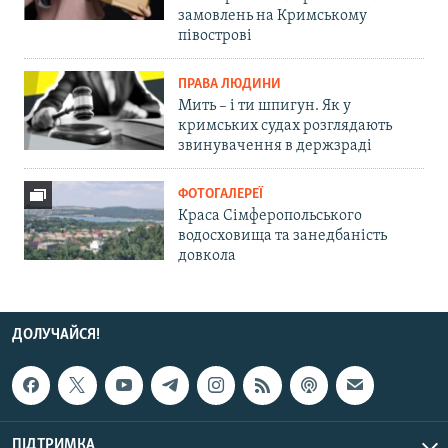
замовлень на Кримському
півострові
ПРАВА ЛЮДИНИ
Мить – і ти шпигун. Як у
кримських судах розглядають
звинувачення в держзраді
ФОТОГАЛЕРЕЇ
Краса Сімферопольського
водосховища та занедбаність
довкола
ДОЛУЧАЙСЯ!
ПІДТРИМКА