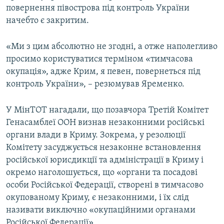
повернення півострова під контроль України
начебто є закритим.
«Ми з цим абсолютно не згодні, а отже наполегливо
просимо користуватися терміном «тимчасова
окупація», адже Крим, я певен, повернеться під
контроль України», – резюмував Яременко.
У МінТОТ нагадали, що позавчора Третій Комітет
Генасамблеї ООН визнав незаконними російські
органи влади в Криму. Зокрема, у резолюції
Комітету засуджується незаконне встановлення
російської юрисдикції та адміністрації в Криму і
окремо наголошується, що «органи та посадові
особи Російської Федерації, створені в тимчасово
окупованому Криму, є незаконними, і їх слід
називати виключно «окупаційними органами
Російської Федерації».