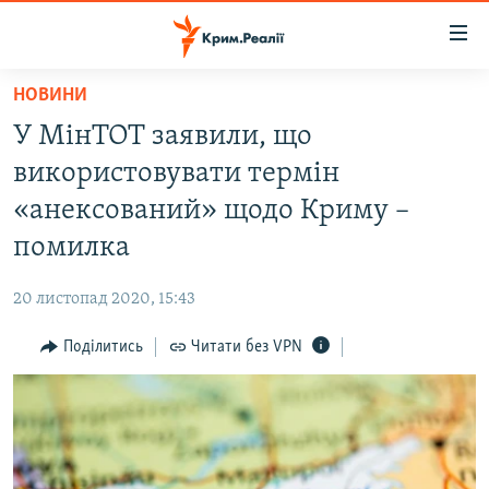
Доступність
посилання
Перейти
НОВИНИ
до
НОВИНИ
У МінТОТ заявили, що
основного
ВОДА.КРИМ
матеріалу
використовувати термін
ВІДЕО ТА ФОТО
Перейти
«анексований» щодо Криму –
до
ПОЛІТИКА
помилка
основної
БЛОГИ
навігації
20 листопад 2020, 15:43
Перейти
ПОГЛЯД
до
Поділитись
Читати без VPN
ІНТЕРВ'Ю
пошуку
ВСЕ ЗА ДЕНЬ
СПЕЦПРОЕКТИ
ЯК ОБІЙТИ БЛОКУВАННЯ
ДЕПОРТАЦІЯ