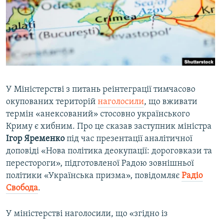
ВІДЕОУРОКИ «ELIFBE»
Русский
СВІДЧЕННЯ ОКУПАЦІЇ
Qırımtatar
УКРАЇНСЬКА ПРОБЛЕМА КРИМУ
ДОЛУЧАЙСЯ!
ІНФОГРАФІКА
У Міністерстві з питань реінтеграції тимчасово
окупованих територій
наголосили
, що вживати
Усі сайти RFE/RL
термін «анексований» стосовно українського
Криму є хибним. Про це сказав заступник міністра
Ігор Яременко
під час презентації аналітичної
доповіді «Нова політика деокупації: дороговкази та
перестороги», підготовленої Радою зовнішньої
політики «Українська призма», повідомляє
Радіо
Свобода
.
У міністерстві наголосили, що «згідно із