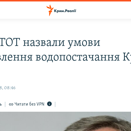
ТОТ назвали умови
влення водопостачання 
8, 08:46
ь
Читати без VPN