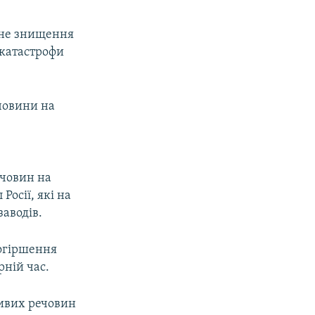
овне знищення
 катастрофи
човини на
ечовин на
Росії, які на
заводів.
огіршення
рній час.
ливих речовин