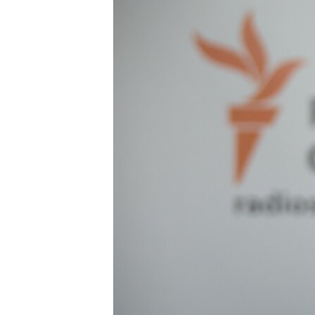
ВІДЕОУРОКИ «ELIFBE»
СВІДЧЕННЯ ОКУПАЦІЇ
УКРАЇНСЬКА ПРОБЛЕМА КРИМУ
ІНФОГРАФІКА