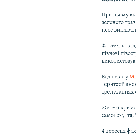
При цьому від
зеленого трав
несе виключн
Фактична вла
півночі півос
використовув
Водночас у
Мі
території ане
тренуваннях о
Жителі кримс
самопочуття, 
4 вересня фа