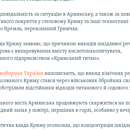
повідальність за ситуацію в Армянську, а також за п
'яного покриття у степовому Криму та інші техногенні
о Кремль, переконаний Гримчак.
да Криму заявляє, що причиною викидів шкідливої ре
трова є випаровування вмісту кислотонакопичувача,
аного підприємством «Кримський титан».
ноборони України
наполягають, що викид хімічних р
ксованого Криму стався через військових Збройних сил 
бстріляли відстійники відходів титанового й содового 
ького міста Армянська продовжують скаржитися на п
їдкий запах у повітрі, першіння в горлі, особливо у вечі
ктична влада Криму оголосила, що концентрація шкід