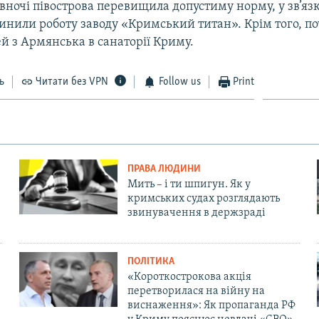
півночі півострова перевищила допустиму норму, у зв’яз
инили роботу заводу «Кримський титан». Крім того, п
ей з Армянська в санаторії Криму.
ь
Читати без VPN
Follow us
Print
ПРАВА ЛЮДИНИ
Мить – і ти шпигун. Як у
кримських судах розглядають
звинувачення в держзраді
ПОЛІТИКА
«Короткострокова акція
перетворилася на війну на
виснаження»: Як пропаганда РФ