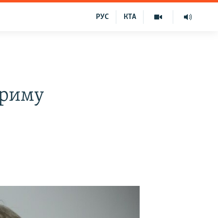
РУС
КТА
Криму