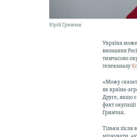
Юрій Гримчак
Україна може
визнання Росі
тимчасово ок
телеканалу
Е
«Можу сказати
як країна-агр
Друге, якщо є
факт окупації
Гримчак.
Тільки після
міркувати, «у