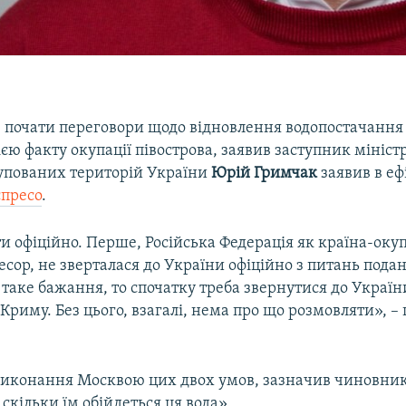
 почати переговори щодо відновлення водопостачання
єю факту окупації півострова, заявив заступник мініст
упованих територій України
Юрій Гримчак
заявив в еф
спресо
.
 офіційно. Перше, Російська Федерація як країна-оку
есор, не зверталася до України офіційно з питань пода
 таке бажання, то спочатку треба звернутися до Україн
 Криму. Без цього, взагалі, нема про що розмовляти», –
 виконання Москвою цих двох умов, зазначив чиновни
 скільки їм обійдеться ця вода».