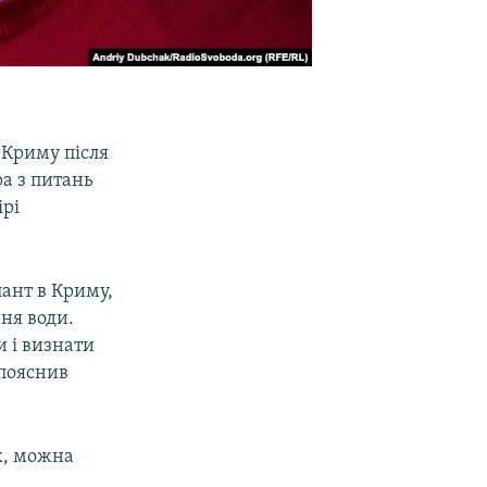
 Криму після
ра з питань
ірі
пант в Криму,
ння води.
и і визнати
 пояснив
к, можна