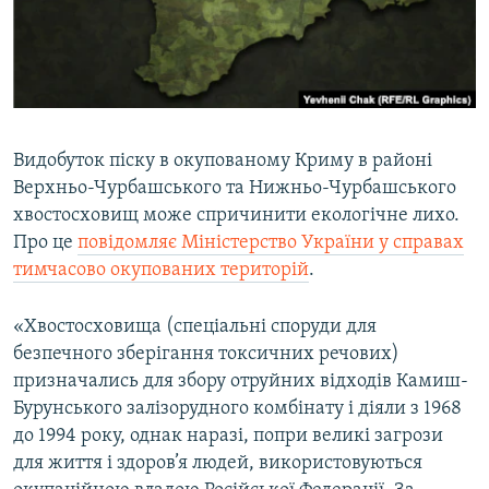
ВІДЕОУРОКИ «ELIFBE»
Русский
СВІДЧЕННЯ ОКУПАЦІЇ
Qırımtatar
УКРАЇНСЬКА ПРОБЛЕМА КРИМУ
ДОЛУЧАЙСЯ!
ІНФОГРАФІКА
Видобуток піску в окупованому Криму в районі
Верхньо-Чурбашського та Нижньо-Чурбашського
хвостосховищ може спричинити екологічне лихо.
Усі сайти RFE/RL
Про це
повідомляє Міністерство України у справах
тимчасово окупованих територій
.
«Хвостосховища (спеціальні споруди для
безпечного зберігання токсичних речових)
призначались для збору отруйних відходів Камиш-
Бурунського залізорудного комбінату і діяли з 1968
до 1994 року, однак наразі, попри великі загрози
для життя і здоров’я людей, використовуються