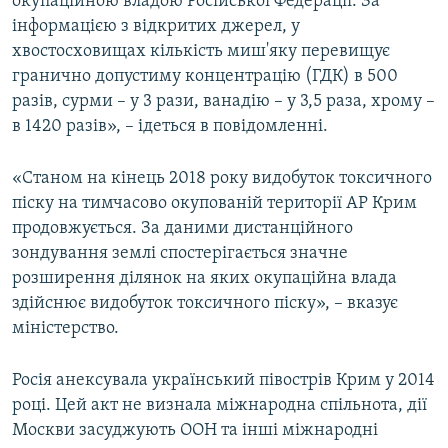
окупаційною владою Російської Федерації. За
інформацією з відкритих джерел, у
хвостосховищах кількість миш'яку перевищує
гранично допустиму концентрацію (ГДК) в 500
разів, сурми – у 3 рази, ванадію – у 3,5 раза, хрому –
в 1420 разів», – ідеться в повідомленні.
«Станом на кінець 2018 року видобуток токсичного
піску на тимчасово окупованій території АР Крим
продовжується. За даними дистанційного
зондування землі спостерігається значне
розширення ділянок на яких окупаційна влада
здійснює видобуток токсичного піску», – вказує
міністерство.
Росія анексувала український півострів Крим у 2014
році. Цей акт не визнала міжнародна спільнота, дії
Москви засуджують ООН та інші міжнародні