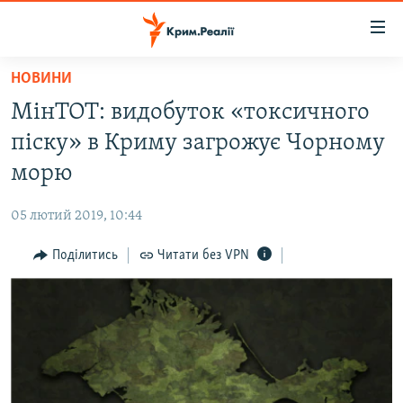
Доступність
посилання
Перейти
НОВИНИ
до
НОВИНИ
МінТОТ: видобуток «токсичного
основного
ВОДА.КРИМ
матеріалу
піску» в Криму загрожує Чорному
ВІДЕО ТА ФОТО
Перейти
морю
до
ПОЛІТИКА
основної
05 лютий 2019, 10:44
БЛОГИ
навігації
Перейти
Поділитись
Читати без VPN
ПОГЛЯД
до
ІНТЕРВ'Ю
пошуку
ВСЕ ЗА ДЕНЬ
СПЕЦПРОЕКТИ
ЯК ОБІЙТИ БЛОКУВАННЯ
ДЕПОРТАЦІЯ