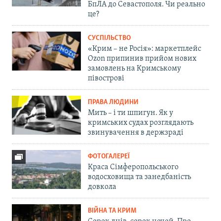
БпЛА до Севастополя. Чи реально
це?
СУСПІЛЬСТВО
«Крим – не Росія»: маркетплейс
Ozon припинив прийом нових
замовлень на Кримському
півострові
ПРАВА ЛЮДИНИ
Мить – і ти шпигун. Як у
кримських судах розглядають
звинувачення в держзраді
ФОТОГАЛЕРЕЇ
Краса Сімферопольського
водосховища та занедбаність
довкола
ВІЙНА ТА КРИМ