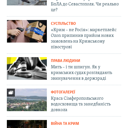
БпЛА до Севастополя. Чи реально
це?
СУСПІЛЬСТВО
«Крим – не Росія»: маркетплейс
Ozon припинив прийом нових
замовлень на Кримському
півострові
ПРАВА ЛЮДИНИ
Мить – і ти шпигун. Як у
кримських судах розглядають
звинувачення в держзраді
ФОТОГАЛЕРЕЇ
Краса Сімферопольського
водосховища та занедбаність
довкола
ВІЙНА ТА КРИМ