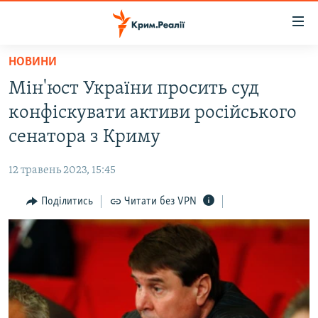
Доступність
посилання
Перейти
НОВИНИ
до
НОВИНИ
Мін'юст України просить суд
основного
ВОДА.КРИМ
матеріалу
конфіскувати активи російського
ВІДЕО ТА ФОТО
Перейти
сенатора з Криму
до
ПОЛІТИКА
основної
12 травень 2023, 15:45
БЛОГИ
навігації
Перейти
Поділитись
Читати без VPN
ПОГЛЯД
до
ІНТЕРВ'Ю
пошуку
ВСЕ ЗА ДЕНЬ
СПЕЦПРОЕКТИ
ЯК ОБІЙТИ БЛОКУВАННЯ
ДЕПОРТАЦІЯ