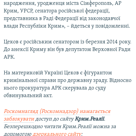
народження, уродженця міста Сімферополь, АР
Крим, УРСР, сенатора російської федерації,
представника в Раді Федерації від законодавчої
влади Республіки Крим», – йдеться у повідомленні.
Цеков є російським сенатором із березня 2014 року.
До анексії Криму він був депутатом Верховної Ради
АРК.
На материковій Україні Цеков є фігурантом
кримінальної справи про державну зраду. Відносно
нього прокуратура АРК скерувала до суду
обвинувальний акт.
Роскомнагляд (Роскомнадзор) намагається
заблокувати
доступ до сайту
Крим.Реалії
.
Безперешкодно читати Крим.Реалії можна за
допомогою
дзеркального сайту
: