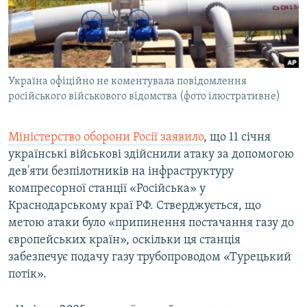
ВІДЕОУРОКИ «ELIFBE»
Русский
СВІДЧЕННЯ ОКУПАЦІЇ
Qırımtatar
УКРАЇНСЬКА ПРОБЛЕМА КРИМУ
Україна офіційно не коментувала повідомлення
ДОЛУЧАЙСЯ!
ІНФОГРАФІКА
російського військового відомства (фото ілюстративне)
Міністерство оборони Росії заявило
, що 11 січня
Усі сайти RFE/RL
українські військові здійснили атаку за допомогою
дев'яти безпілотників на інфраструктуру
компресорної станції «Російська» у
Краснодарському краї РФ. Стверджується, що
метою атаки було «припинення постачання газу до
європейських країн», оскільки ця станція
забезпечує подачу газу трубопроводом «Турецький
потік».