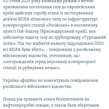
«11 січня 2025 року київський режим з метою
припинення постачання газу до європейських
країн здійснив спробу атаки із застосуванням
дев’яти БПЛА літакового типу по інфраструктурі
компресорної станції «Російська» в населеному
пункті Гай-Кодзор (Краснодарський край), яка
забезпечує подачу газу по трубопроводу «Турецький
потік». Під час відбиття нальоту підрозділами ППО
всі БПЛА були збиті», – повідомили у російському
військовому відомстві, уточнивши, що
«постраждалих серед персоналу компресорної
станції та руйнувань немає».
Україна офіційно не коментувала повідомлення
російського військового відомства.
Понад рік тривають атаки безпілотників на
нафтопереробні заводи, а також бази зберігання