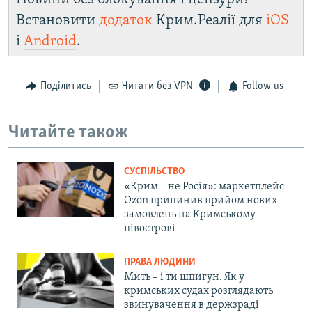
Встановити
додаток
Крим.Реалії для
iOS
і
Android
.
Поділитись
Читати без VPN
Follow us
Читайте також
СУСПІЛЬСТВО
«Крим – не Росія»: маркетплейс
Ozon припинив прийом нових
замовлень на Кримському
півострові
ПРАВА ЛЮДИНИ
Мить – і ти шпигун. Як у
кримських судах розглядають
звинувачення в держзраді