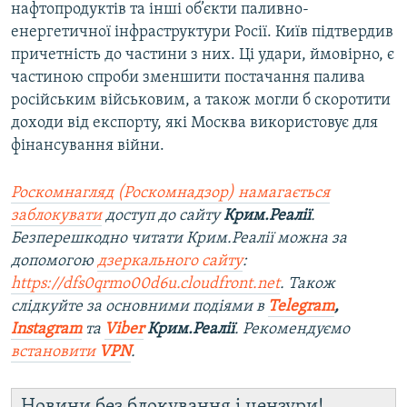
нафтопродуктів та інші об’єкти паливно-
енергетичної інфраструктури Росії. Київ підтвердив
причетність до частини з них. Ці ​удари, ймовірно, є
частиною спроби зменшити постачання палива
російським військовим, а також могли б скоротити
доходи від експорту, які Москва використовує для
фінансування війни.
Роскомнагляд (Роскомнадзор) намагається
заблокувати
доступ до сайту
Крим.Реалії
.
Безперешкодно читати Крим.Реалії можна за
допомогою
дзеркального сайту
:
https://dfs0qrmo00d6u.cloudfront.net
. Також
слідкуйте за основними подіями в
Telegram
,
Instagram
та
Viber
Крим.Реалії
. Рекомендуємо
встановити
VPN
.
Новини без блокування і цензури!