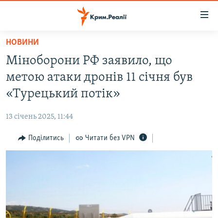
Доступність
посилання
Перейти
НОВИНИ
до
НОВИНИ
Міноборони РФ заявило, що
основного
ВОДА.КРИМ
матеріалу
метою атаки дронів 11 січня був
ВІДЕО ТА ФОТО
Перейти
«Турецький потік»
до
ПОЛІТИКА
основної
13 січень 2025, 11:44
БЛОГИ
навігації
Перейти
Поділитись
Читати без VPN
ПОГЛЯД
до
ІНТЕРВ'Ю
пошуку
ВСЕ ЗА ДЕНЬ
СПЕЦПРОЕКТИ
ЯК ОБІЙТИ БЛОКУВАННЯ
ДЕПОРТАЦІЯ