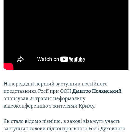
Напередодні перший заступник постійного
представника Росії при ООН
Дмитро Полянський
анонсував 21 травня неформальну
відеоконференцію з жителями Криму.
Як стало відомо пізніше, в заході візьмуть участь
заступник голови підконтрольного Росії Духовного