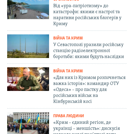
Від «ура-патріотизму» до
катастрофи: якими є настрої та
наративи російських блогерів у
Криму
ВІЙНА ТА КРИМ
У Севастополі уразили російську
станцію радіоелектронної
боротьби: якими будуть наслідки
ВІЙНА ТА КРИМ
«Для них із Кримом розпочнеться
важка історія»: командир ОТУ
«Одеса» – про пастку для
російських військ на
Кінбурнській косі
ПРАВА ЛЮДИНИ
«Крим – єдиний регіон, де
українці – меншість»: дискусія