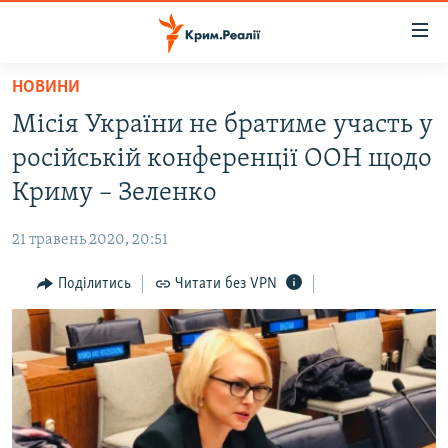
Доступність
посилання
Перейти
НОВИНИ
до
НОВИНИ
Місія України не братиме участь у
основного
ВОДА.КРИМ
матеріалу
російській конференції ООН щодо
ВІДЕО ТА ФОТО
Перейти
Криму – Зеленко
до
ПОЛІТИКА
основної
21 травень 2020, 20:51
БЛОГИ
навігації
Перейти
Поділитись
Читати без VPN
ПОГЛЯД
до
ІНТЕРВ'Ю
пошуку
ВСЕ ЗА ДЕНЬ
СПЕЦПРОЕКТИ
ЯК ОБІЙТИ БЛОКУВАННЯ
ДЕПОРТАЦІЯ