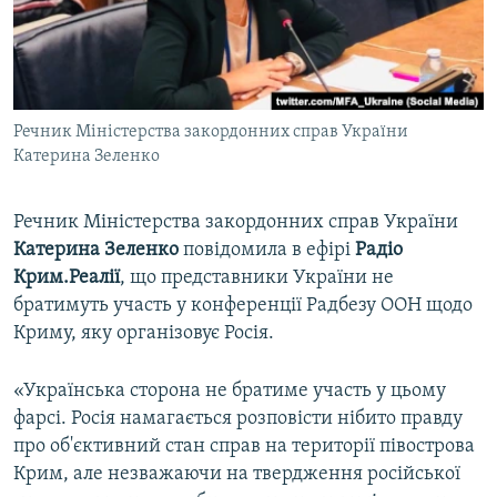
ВІДЕОУРОКИ «ELIFBE»
Русский
СВІДЧЕННЯ ОКУПАЦІЇ
Qırımtatar
УКРАЇНСЬКА ПРОБЛЕМА КРИМУ
Речник Міністерства закордонних справ України
ДОЛУЧАЙСЯ!
ІНФОГРАФІКА
Катерина Зеленко
Речник Міністерства закордонних справ України
Усі сайти RFE/RL
Катерина Зеленко
повідомила в ефірі
Радіо
Крим.Реалії
, що представники України не
братимуть участь у конференції Радбезу ООН щодо
Криму, яку організовує Росія.
«Українська сторона не братиме участь у цьому
фарсі. Росія намагається розповісти нібито правду
про об'єктивний стан справ на території півострова
Крим, але незважаючи на твердження російської