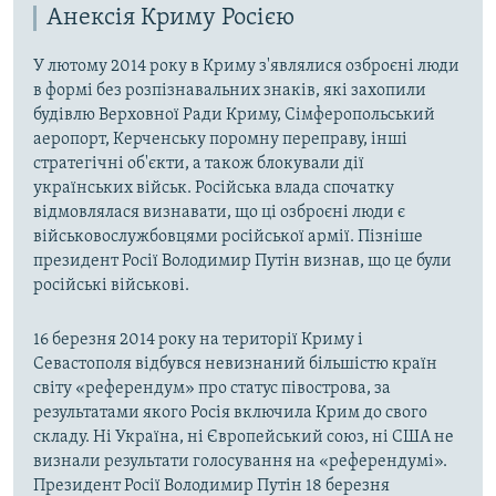
Анексія Криму Росією
У лютому 2014 року в Криму з'являлися озброєні люди
в формі без розпізнавальних знаків, які захопили
будівлю Верховної Ради Криму, Сімферопольський
аеропорт, Керченську поромну переправу, інші
стратегічні об'єкти, а також блокували дії
українських військ. Російська влада спочатку
відмовлялася визнавати, що ці озброєні люди є
військовослужбовцями російської армії. Пізніше
президент Росії Володимир Путін визнав, що це були
російські військові.
16 березня 2014 року на території Криму і
Севастополя відбувся невизнаний більшістю країн
світу «референдум» про статус півострова, за
результатами якого Росія включила Крим до свого
складу. Ні Україна, ні Європейський союз, ні США не
визнали результати голосування на «референдумі».
Президент Росії Володимир Путін 18 березня