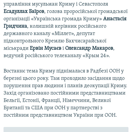
управління мусульман Криму і Севастополя
Есадуллах Баїров
, голова проросійської громадської
організації «Українська громада Криму»
Анастасія
Гридчина
, колишній керівник російського
державного каналу «Міллет», депутат
підконтрольного Кремлю Бахчисарайської
міськради
Ервін Мусаєв
і
Олександр Макаров
,
ведучий російського телеканалу «Крым 24».
Востаннє тема Криму піднімалася в Радбезі ООН у
березні цього року. Там проходило засідання щодо
порушення прав людини і планів деокупації Криму.
Захід організовано постійними представництвами
Бельгії, Естонії, Франції, Німеччини, Великої
Британії та США при ООН у партнерстві з
постійним представництвом України при ООН.