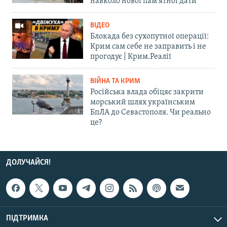
навколо нової пам'ятної дати
ВІДЕО
Блокада без сухопутної операції:
Крим сам себе не заправить і не
прогодує | Крим.Реалії
ВІЙНА ТА КРИМ
Російська влада обіцяє закрити
морський шлях українським
БпЛА до Севастополя. Чи реально
це?
ДОЛУЧАЙСЯ!
ПІДТРИМКА