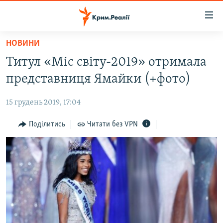
Доступність
посилання
Перейти
НОВИНИ
до
НОВИНИ
Титул «Міс світу-2019» отримала
основного
ВОДА.КРИМ
матеріалу
представниця Ямайки (+фото)
ВІДЕО ТА ФОТО
Перейти
до
15 грудень 2019, 17:04
ПОЛІТИКА
основної
БЛОГИ
Поділитись
Читати без VPN
навігації
Перейти
ПОГЛЯД
до
ІНТЕРВ'Ю
пошуку
ВСЕ ЗА ДЕНЬ
СПЕЦПРОЕКТИ
ЯК ОБІЙТИ БЛОКУВАННЯ
ДЕПОРТАЦІЯ