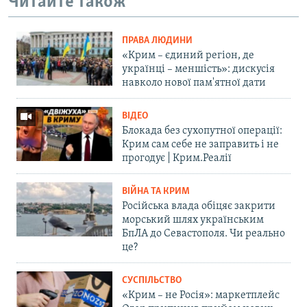
Читайте також
ПРАВА ЛЮДИНИ
«Крим – єдиний регіон, де
українці – меншість»: дискусія
навколо нової пам'ятної дати
ВІДЕО
Блокада без сухопутної операції:
Крим сам себе не заправить і не
прогодує | Крим.Реалії
ВІЙНА ТА КРИМ
Російська влада обіцяє закрити
морський шлях українським
БпЛА до Севастополя. Чи реально
це?
СУСПІЛЬСТВО
«Крим – не Росія»: маркетплейс