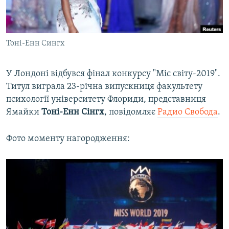
ВІДЕОУРОКИ «ELIFBE»
Русский
СВІДЧЕННЯ ОКУПАЦІЇ
Qırımtatar
Тоні-Енн Сингх
УКРАЇНСЬКА ПРОБЛЕМА КРИМУ
ДОЛУЧАЙСЯ!
ІНФОГРАФІКА
У Лондоні відбувся фінал конкурсу "Міс світу-2019".
Титул виграла 23-річна випускниця факультету
психології університету Флориди, представниця
Усі сайти RFE/RL
Ямайки
Тоні-Енн Сінгх
, повідомляє
Радио Свобода
.
Фото моменту нагородження: