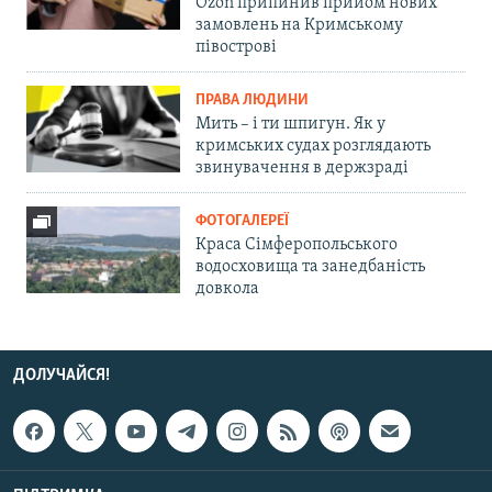
Ozon припинив прийом нових
замовлень на Кримському
півострові
ПРАВА ЛЮДИНИ
Мить – і ти шпигун. Як у
кримських судах розглядають
звинувачення в держзраді
ФОТОГАЛЕРЕЇ
Краса Сімферопольського
водосховища та занедбаність
довкола
ДОЛУЧАЙСЯ!