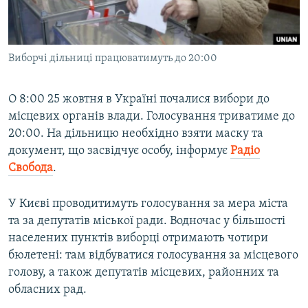
ВІДЕОУРОКИ «ELIFBE»
Русский
СВІДЧЕННЯ ОКУПАЦІЇ
Qırımtatar
Виборчі дільниці працюватимуть до 20:00
УКРАЇНСЬКА ПРОБЛЕМА КРИМУ
ДОЛУЧАЙСЯ!
ІНФОГРАФІКА
О 8:00 25 жовтня в Україні почалися вибори до
місцевих органів влади. Голосування триватиме до
20:00. На дільницю необхідно взяти маску та
Усі сайти RFE/RL
документ, що засвідчує особу, інформує
Радіо
Свобода
.
У Києві проводитимуть голосування за мера міста
та за депутатів міської ради. Водночас у більшості
населених пунктів виборці отримають чотири
бюлетені: там відбуватися голосування за місцевого
голову, а також депутатів місцевих, районних та
обласних рад.