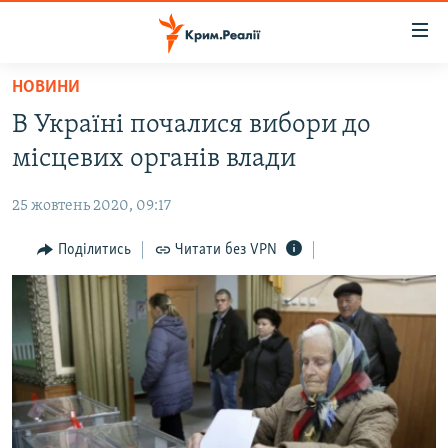
Доступність
посилання
Перейти
НОВИНИ
до
НОВИНИ
В Україні почалися вибори до
основного
ВОДА.КРИМ
матеріалу
місцевих органів влади
ВІДЕО ТА ФОТО
Перейти
до
25 жовтень 2020, 09:17
ПОЛІТИКА
основної
БЛОГИ
Поділитись
Читати без VPN
навігації
Перейти
ПОГЛЯД
до
ІНТЕРВ'Ю
пошуку
ВСЕ ЗА ДЕНЬ
СПЕЦПРОЕКТИ
ЯК ОБІЙТИ БЛОКУВАННЯ
ДЕПОРТАЦІЯ