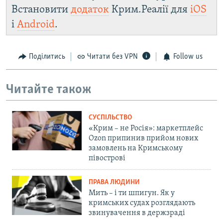
Встановити
додаток
Крим.Реалії для
iOS
і
Android
.
Поділитись
Читати без VPN
Follow us
Читайте також
СУСПІЛЬСТВО
«Крим – не Росія»: маркетплейс
Ozon припинив прийом нових
замовлень на Кримському
півострові
ПРАВА ЛЮДИНИ
Мить – і ти шпигун. Як у
кримських судах розглядають
звинувачення в держзраді