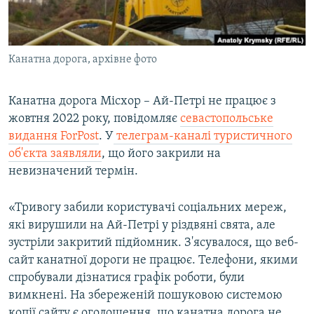
ВІДЕОУРОКИ «ELIFBE»
Русский
СВІДЧЕННЯ ОКУПАЦІЇ
Qırımtatar
Канатна дорога, архівне фото
УКРАЇНСЬКА ПРОБЛЕМА КРИМУ
ДОЛУЧАЙСЯ!
ІНФОГРАФІКА
Канатна дорога Місхор – Ай-Петрі не працює з
жовтня 2022 року, повідомляє
севастопольське
видання ForPost
. У
телеграм-каналі туристичного
Усі сайти RFE/RL
об'єкта заявляли
, що його закрили на
невизначений термін.
«Тривогу забили користувачі соціальних мереж,
які вирушили на Ай-Петрі у різдвяні свята, але
зустріли закритий підйомник. З'ясувалося, що веб-
сайт канатної дороги не працює. Телефони, якими
спробували дізнатися графік роботи, були
вимкнені. На збереженій пошуковою системою
копії сайту є оголошення, що канатна дорога не