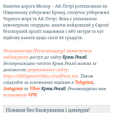
u
i
Канатна дорога Місхор – Ай-Петрі розташована на
s
d
Південному узбережжі Криму, сполучає узбережжя
s
e
Чорного моря та Ай-Петрі. Вона є унікальною
l
інженерною спорудою, маючи найдовший у Європі
i
безопорний проліт завдовжки 1 680 метрів та кут
d
підйому каната щодо скелі 46 градусів.
e
Роскомнагляд (Роскомнадзор) намагається
заблокувати
доступ до сайту
Крим.Реалії
.
Безперешкодно читати Крим.Реалії можна за
допомогою
дзеркального сайту
:
https://dfs0qrmo00d6u.cloudfront.net
. Також
слідкуйте за основними подіями в
Telegram
,
Instagram
та
Viber
Крим.Реалії
. Ре
комендуємо вам
встановити
VPN
.
Новини без блокування і цензури!