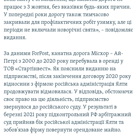
працює з 3 жовтня, без вказівки будь-яких причин.
У попередні роки дорогу також тимчасово
закривали для профілактичних робіт узимку, але ці
періоди не включали новорічні свята», – повідомляє
видання.
За даними ForPost, канатна дорога Місхор – Ай-
Петрі з 2000 до 2020 року перебувала в оренді у
ТОВ «Стартінвест». Як пояснили виданню на
підприємстві, після закінчення договору 2020 року
відносини з фірмою російська адміністрація Ялти
продовжувати відмовилася. У відповідь, обстоюючи
своє право на цю діяльність, підприємство
звернулося до російського суду. У результаті в
березні 2021 року підконтрольний РФ арбітражний
суд прийняв бік російської адміністрації Ялти та
зобов'язав фірму повернути орендоване майно.