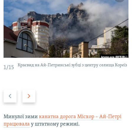
Краєвид на Ай-Петринські зубці з центру селища Кореїз
1/15
P
N
r
e
e
x
v
t
Минулої зими
канатна дорога Місхор – Ай-Петрі
i
s
працювала
у штатному режимі.
o
l