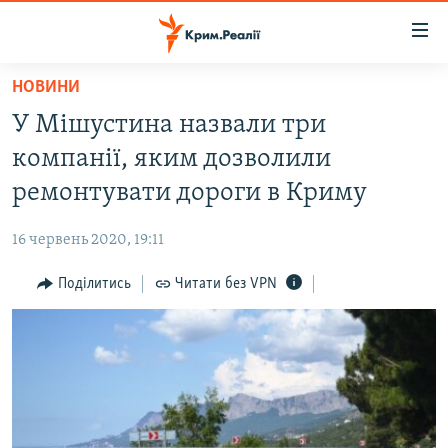
Доступність
посилання
Перейти
НОВИНИ
до
НОВИНИ
У Мішустина назвали три
основного
ВОДА.КРИМ
матеріалу
компанії, яким дозволили
ВІДЕО ТА ФОТО
Перейти
ремонтувати дороги в Криму
до
ПОЛІТИКА
основної
16 червень 2020, 19:11
БЛОГИ
навігації
Перейти
Поділитись
Читати без VPN
ПОГЛЯД
до
ІНТЕРВ'Ю
пошуку
ВСЕ ЗА ДЕНЬ
СПЕЦПРОЕКТИ
ЯК ОБІЙТИ БЛОКУВАННЯ
ДЕПОРТАЦІЯ