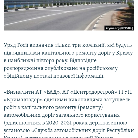
ВІДЕОУРОКИ «ELIFBE»
Русский
СВІДЧЕННЯ ОКУПАЦІЇ
Qırımtatar
УКРАЇНСЬКА ПРОБЛЕМА КРИМУ
ДОЛУЧАЙСЯ!
ІНФОГРАФІКА
Уряд Росії визначив тільки три компанії, які будуть
підрядниками капітального ремонту доріг у Криму
в найближчі півтора року. Відповідне
Усі сайти RFE/RL
розпорядження опубліковане на російському
офіційному порталі правової інформації.
«Визначити АТ «ВАД», АТ «Центродорстрой» і ГУП
«Кримавтодор» єдиними виконавцями закупівель
робіт з капітального ремонту (ремонту)
автомобільних доріг загального користування
(здійснюються в 2020-2021 роках держказенною
установою «Служба автомобільних доріг Республіки