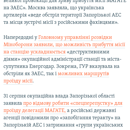
великої провокації для зриву прибуття місії МАГАТЕ
на ЗАЕС». Москва заявляла, що українська
артилерія «веде обстріл території Запорізької АЕС
та місця зустрічі місії з російськими фахівцями».
Напередодні у
Головному управлінні розвідки
Міноборони заявили, що можливість прибуття місії
на станцію ускладнюється
«деструктивними
діями» окупаційної адміністрації станції та міста-
супутника Енергодар. Зокрема, ГУР вказувала на
обстріли як ЗАЕС, так і
можливих маршрутів
проїзду місії
.
31 серпня окупаційна влада Запорізької області
заявила
про відмову робити «спецперепустку» для
проїзду делегації МАГАТЕ,
а російські державні
агенції повідомили про «запобігання теракту» на
Запорізькій АЕС і затримання «групи українських