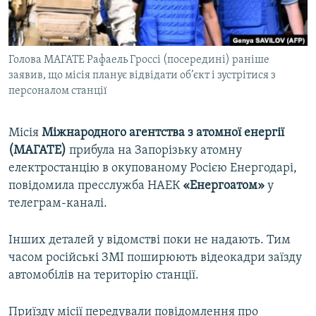
ВІДЕОУРОКИ «ELIFBE»
Русский
СВІДЧЕННЯ ОКУПАЦІЇ
Qırımtatar
Голова МАГАТЕ Рафаель Гроссі (посередині) раніше
УКРАЇНСЬКА ПРОБЛЕМА КРИМУ
заявив, що місія планує відвідати об’єкт і зустрітися з
ДОЛУЧАЙСЯ!
ІНФОГРАФІКА
персоналом станції
Місія
Міжнародного агентства з атомної енергії
(МАГАТЕ)
прибула на Запорізьку атомну
Усі сайти RFE/RL
електростанцію в окупованому Росією Енергодарі,
повідомила пресслужба НАЕК
«Енергоатом»
у
телеграм-каналі.
Інших деталей у відомстві поки не надають. Тим
часом російські ЗМІ поширюють відеокадри заїзду
автомобілів на територію станції.
Приїзду місії передували повідомлення про