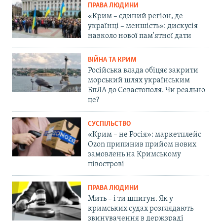
ПРАВА ЛЮДИНИ
«Крим – єдиний регіон, де
українці – меншість»: дискусія
навколо нової пам'ятної дати
ВІЙНА ТА КРИМ
Російська влада обіцяє закрити
морський шлях українським
БпЛА до Севастополя. Чи реально
це?
СУСПІЛЬСТВО
«Крим – не Росія»: маркетплейс
Ozon припинив прийом нових
замовлень на Кримському
півострові
ПРАВА ЛЮДИНИ
Мить – і ти шпигун. Як у
кримських судах розглядають
звинувачення в держзраді