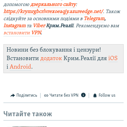
допомогою
дзеркального сайту
:
https://krymrgbcrlvrexoeaqjy.azureedge.net/
. Також
слідкуйте за основними подіями в
Telegram
,
Instagram
та
Viber
Крим.Реалії
. Рекомендуємо вам
встановити
VPN
.
Новини без блокування і цензури!
Встановити
додаток
Крим.Реалії для
iOS
і
Android
.
Поділитись
Читати без VPN
Follow us
Читайте також