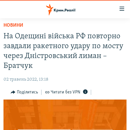
Доступність
посилання
Перейти
НОВИНИ
до
НОВИНИ
На Одещині війська РФ повторно
основного
ВОДА.КРИМ
матеріалу
завдали ракетного удару по мосту
ВІДЕО ТА ФОТО
Перейти
через Дністровський лиман –
до
ПОЛІТИКА
Братчук
основної
БЛОГИ
навігації
02 травень 2022, 13:18
Перейти
ПОГЛЯД
до
Поділитись
Читати без VPN
ІНТЕРВ'Ю
пошуку
ВСЕ ЗА ДЕНЬ
СПЕЦПРОЕКТИ
ЯК ОБІЙТИ БЛОКУВАННЯ
ДЕПОРТАЦІЯ