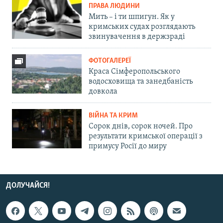
ПРАВА ЛЮДИНИ
Мить – і ти шпигун. Як у
кримських судах розглядають
звинувачення в держзраді
ФОТОГАЛЕРЕЇ
Краса Сімферопольського
водосховища та занедбаність
довкола
ВІЙНА ТА КРИМ
Сорок днів, сорок ночей. Про
результати кримської операції з
примусу Росії до миру
ДОЛУЧАЙСЯ!