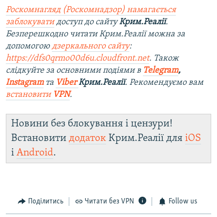
Роскомнагляд (Роскомнадзор) намагається
заблокувати
доступ до сайту
Крим.Реалії
.
Безперешкодно читати Крим.Реалії можна за
допомогою
дзеркального сайту
:
https://dfs0qrmo00d6u.cloudfront.net
. Також
слідкуйте за основними подіями в
Telegram
,
Instagram
та
Viber
Крим.Реалії
. Рекомендуємо вам
встановити
VPN
.
Новини без блокування і цензури!
Встановити
додаток
Крим.Реалії для
iOS
і
Android
.
Поділитись
Читати без VPN
Follow us