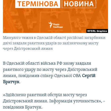
ВІДЕОУРОКИ «ELIFBE»
Русский
СВІДЧЕННЯ ОКУПАЦІЇ
Qırımtatar
УКРАЇНСЬКА ПРОБЛЕМА КРИМУ
ДОЛУЧАЙСЯ!
ІНФОГРАФІКА
Минулого тижня в Одеській області російські загарбники
двічі завдали ракетних ударів по залізничному мосту
через Дністровський лиман
Усі сайти RFE/RL
В Одеській області війська РФ знову завдали
ракетного удару по мосту через Дністровський
лиман, повідомив спікер Одеської ОВА
Сергій
Братчук
.
«Здійснено ракетний обстріл мосту через
Дністровський лиман. Інформація уточнюється», –
повідомив Братчук.