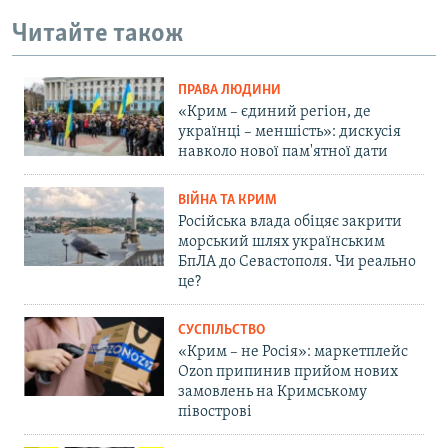
Читайте також
ПРАВА ЛЮДИНИ
«Крим – єдиний регіон, де
українці – меншість»: дискусія
навколо нової пам'ятної дати
ВІЙНА ТА КРИМ
Російська влада обіцяє закрити
морський шлях українським
БпЛА до Севастополя. Чи реально
це?
СУСПІЛЬСТВО
«Крим – не Росія»: маркетплейс
Ozon припинив прийом нових
замовлень на Кримському
півострові