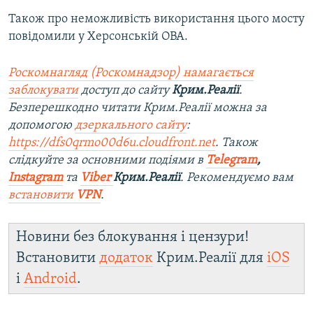
Також про неможливість використання цього мосту
повідомили у Херсонській ОВА.
Роскомнагляд (Роскомнадзор) намагається
заблокувати
доступ до сайту
Крим.Реалії
.
Безперешкодно читати Крим.Реалії можна за
допомогою
дзеркального сайту
:
https://dfs0qrmo00d6u.cloudfront.net
. Також
слідкуйте за основними подіями в
Telegram
,
Instagram
та
Viber
Крим.Реалії
. Рекомендуємо вам
встановити
VPN
.
Новини без блокування і цензури!
Встановити
додаток
Крим.Реалії для
iOS
і
Android
.