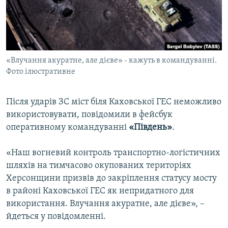
ВІДЕОУРОКИ «ELIFBE»
Русский
СВІДЧЕННЯ ОКУПАЦІЇ
Qırımtatar
УКРАЇНСЬКА ПРОБЛЕМА КРИМУ
«Влучання акуратне, але дієве» - кажуть в командуванні.
ДОЛУЧАЙСЯ!
ІНФОГРАФІКА
Фото ілюстративне
Після ударів ЗС міст біля Каховської ГЕС неможливо
Усі сайти RFE/RL
використовувати, повідомили в фейсбук
оперативному командуванні
«Південь»
.
«Наш вогневий контроль транспортно-логістичних
шляхів на тимчасово окупованих територіях
Херсонщини призвів до закріплення статусу мосту
в районі Каховської ГЕС як непридатного для
використання. Влучання акуратне, але дієве», –
йдеться у повідомленні.