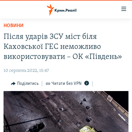
Доступність
посилання
Перейти
НОВИНИ
до
НОВИНИ
Після ударів ЗСУ міст біля
основного
ВОДА.КРИМ
матеріалу
Каховської ГЕС неможливо
ВІДЕО ТА ФОТО
Перейти
використовувати – ОК «Південь»
до
ПОЛІТИКА
основної
10 серпень 2022, 15:47
БЛОГИ
навігації
Перейти
Поділитись
Читати без VPN
ПОГЛЯД
до
ІНТЕРВ'Ю
пошуку
ВСЕ ЗА ДЕНЬ
СПЕЦПРОЕКТИ
ЯК ОБІЙТИ БЛОКУВАННЯ
ДЕПОРТАЦІЯ