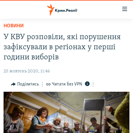
Доступність
посилання
Перейти
НОВИНИ
до
НОВИНИ
У КВУ розповіли, які порушення
основного
ВОДА.КРИМ
матеріалу
зафіксували в регіонах у перші
ВІДЕО ТА ФОТО
Перейти
години виборів
до
ПОЛІТИКА
основної
25 жовтень 2020, 11:46
БЛОГИ
навігації
Перейти
Поділитись
Читати без VPN
ПОГЛЯД
до
ІНТЕРВ'Ю
пошуку
ВСЕ ЗА ДЕНЬ
СПЕЦПРОЕКТИ
ЯК ОБІЙТИ БЛОКУВАННЯ
ДЕПОРТАЦІЯ