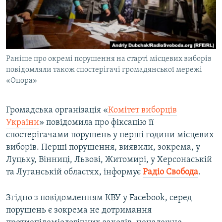
ВІДЕОУРОКИ «ELIFBE»
Русский
СВІДЧЕННЯ ОКУПАЦІЇ
Qırımtatar
УКРАЇНСЬКА ПРОБЛЕМА КРИМУ
Раніше про окремі порушення на старті місцевих виборів
ДОЛУЧАЙСЯ!
ІНФОГРАФІКА
повідомляли також спостерігачі громадянської мережі
«Опора»
Усі сайти RFE/RL
Громадська організація «
Комітет виборців
України
» повідомила про фіксацію її
спостерігачами порушень у перші години місцевих
виборів. Перші порушення, виявили, зокрема, у
Луцьку, Вінниці, Львові, Житомирі, у Херсонаській
та Луганській областях, інформує
Радіо Свобода
.
Згідно з повідомленням КВУ у Facebook, серед
порушень є зокрема не дотримання