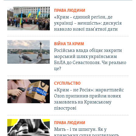
ПРАВА ЛЮДИНИ
«Крим – єдиний регіон, де
українці – меншість»: дискусія
навколо нової пам'ятної дати
ВІЙНА ТА КРИМ
Російська влада обіцяє закрити
морський шлях українським
БпЛА до Севастополя. Чи реально
це?
СУСПІЛЬСТВО
«Крим – не Росія»: маркетплейс
Ozon припинив прийом нових
замовлень на Кримському
півострові
ПРАВА ЛЮДИНИ
Мить – і ти шпигун. Як у
кримських судах розглядають