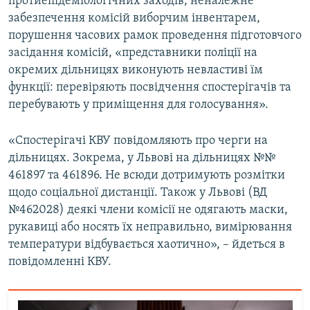
протиепідеміологічних заходів, неналежне
забезпечення комісій виборчим інвентарем,
порушення часових рамок проведення підготовчого
засідання комісій, «представники поліції на
окремих дільницях виконують невластиві їм
функції: перевіряють посвідчення спостерігачів та
перебувають у приміщення для голосування».
«Спостерігачі КВУ повідомляють про черги на
дільницях. Зокрема, у Львові на дільницях №№
461897 та 461896. Не всюди дотримують розмітки
щодо соціальної дистанції. Також у Львові (ВД
№462028) деякі члени комісії не одягають маски,
рукавиці або носять їх неправильно, вимірювання
температури відбувається хаотично», – йдеться в
повідомленні КВУ.