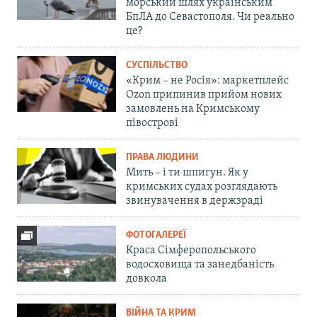
морський шлях українським
БпЛА до Севастополя. Чи реально
це?
СУСПІЛЬСТВО
«Крим – не Росія»: маркетплейс
Ozon припинив прийом нових
замовлень на Кримському
півострові
ПРАВА ЛЮДИНИ
Мить – і ти шпигун. Як у
кримських судах розглядають
звинувачення в держзраді
ФОТОГАЛЕРЕЇ
Краса Сімферопольського
водосховища та занедбаність
довкола
ВІЙНА ТА КРИМ