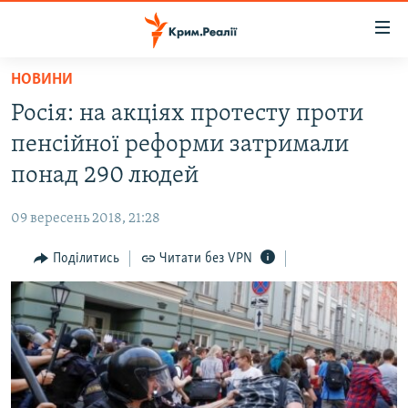
Доступність
посилання
Перейти
НОВИНИ
до
НОВИНИ
Росія: на акціях протесту проти
основного
ВОДА.КРИМ
матеріалу
пенсійної реформи затримали
ВІДЕО ТА ФОТО
Перейти
понад 290 людей
до
ПОЛІТИКА
основної
09 вересень 2018, 21:28
БЛОГИ
навігації
Перейти
Поділитись
Читати без VPN
ПОГЛЯД
до
ІНТЕРВ'Ю
пошуку
ВСЕ ЗА ДЕНЬ
СПЕЦПРОЕКТИ
ЯК ОБІЙТИ БЛОКУВАННЯ
ДЕПОРТАЦІЯ