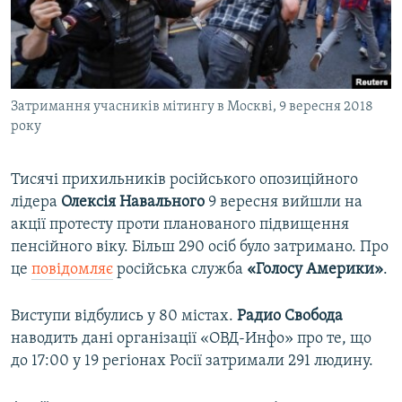
ВІДЕОУРОКИ «ELIFBE»
Русский
СВІДЧЕННЯ ОКУПАЦІЇ
Qırımtatar
УКРАЇНСЬКА ПРОБЛЕМА КРИМУ
Затримання учасників мітингу в Москві, 9 вересня 2018
ДОЛУЧАЙСЯ!
ІНФОГРАФІКА
року
Тисячі прихильників російського опозиційного
Усі сайти RFE/RL
лідера
Олексія Навального
9 вересня вийшли на
акції протесту проти планованого підвищення
пенсійного віку. Більш 290 осіб було затримано. Про
це
повідомляє
російська служба
«Голосу Америки»
.
Виступи відбулись у 80 містах.
Радио Свобода
наводить дані організації «ОВД-Инфо» про те, що
до 17:00 у 19 регіонах Росії затримали 291 людину.