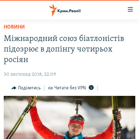
Доступність
посилання
Перейти
НОВИНИ
до
НОВИНИ
Міжнародний союз біатлоністів
основного
ВОДА.КРИМ
матеріалу
підозрює в допінгу чотирьох
ВІДЕО ТА ФОТО
Перейти
росіян
до
ПОЛІТИКА
основної
30 листопад 2018, 22:09
БЛОГИ
навігації
Перейти
Поділитись
Читати без VPN
ПОГЛЯД
до
ІНТЕРВ'Ю
пошуку
ВСЕ ЗА ДЕНЬ
СПЕЦПРОЕКТИ
ЯК ОБІЙТИ БЛОКУВАННЯ
ДЕПОРТАЦІЯ