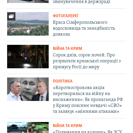
звинувачення в держзраді
ФОТОГАЛЕРЕЇ
Краса Сімферопольського
водосховища та занедбаність
довкола
ВІЙНА ТА КРИМ
Сорок днів, сорок ночей. Про
результати кримської операції з
примусу Росії до миру
ПОЛІТИКА
«Короткострокова акція
перетворилася на війну на
виснаження»: Як пропаганда РФ
у Криму пояснює невдачі «СВО»
та залякує «мінними атаками»
ВІЙНА ТА КРИМ
«Полювання на колони». Як ЗСУ