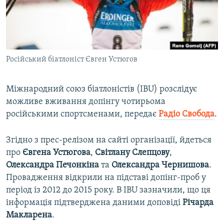
ВІДЕОУРОКИ «ELIFBE»
Русский
СВІДЧЕННЯ ОКУПАЦІЇ
Qırımtatar
УКРАЇНСЬКА ПРОБЛЕМА КРИМУ
Російський біатлоніст Євген Устюгов
ДОЛУЧАЙСЯ!
ІНФОГРАФІКА
Міжнародний союз біатлоністів (IBU) розслідує
можливе вживання допінгу чотирьома
Усі сайти RFE/RL
російськими спортсменами, передає
Радіо Свобода
.
Згідно з прес-релізом на сайті організації, йдеться
про
Євгена Устюгова
,
Світлану Слепцову
,
Олександра Печонкіна
та
Олександра Чернишова
.
Провадження відкрили на підставі допінг-проб у
період із 2012 до 2015 року. В IBU зазначили, що ця
інформація підтверджена даними доповіді
Річарда
Макларена
.