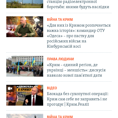
станцію радіоелектронної
боротьби: якими будуть наслідки
ВІЙНА ТА КРИМ
«Для них із Кримом розпочнеться
важка історія»: командир ОТУ
«Одеса» – про пастку для
російських військ на
Кінбурнській косі
ПРАВА ЛЮДИНИ
«Крим – єдиний регіон, де
українці – меншість»: дискусія
навколо нової пам'ятної дати
ВІДЕО
Блокада без сухопутної операції:
Крим сам себе не заправить і не
прогодує | Крим.Реалії
ВІЙНА ТА КРИМ