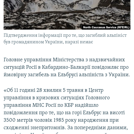
ВІДЕОУРОКИ «ELIFBE»
Русский
СВІДЧЕННЯ ОКУПАЦІЇ
Qırımtatar
УКРАЇНСЬКА ПРОБЛЕМА КРИМУ
Підтвердження інформації про те, що загиблий альпініст
ДОЛУЧАЙСЯ!
ІНФОГРАФІКА
був громадянином України, наразі немає
Головне управління Міністерства з надзвичайних
Усі сайти RFE/RL
ситуацій Росії в Кабардино-Балкарії повідомляє про
ймовірну загибель на Ельбрусі альпініста з України.
«Об 11 годині 28 хвилин 5 травня в Центр
управління в кризових ситуаціях Головного
управління МНС Росії по КБР надійшло
повідомлення про те, що на горі Ельбрус на висоті
3500 метрів чоловік 1985 року народження при
сходженні знепритомнів. За попередніми даними,