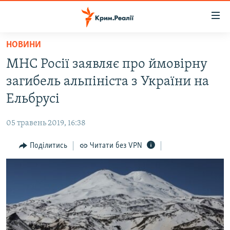
Доступність
посилання
Перейти
НОВИНИ
до
НОВИНИ
МНС Росії заявляє про ймовірну
основного
ВОДА.КРИМ
матеріалу
загибель альпініста з України на
ВІДЕО ТА ФОТО
Перейти
Ельбрусі
до
ПОЛІТИКА
основної
05 травень 2019, 16:38
БЛОГИ
навігації
Перейти
Поділитись
Читати без VPN
ПОГЛЯД
до
ІНТЕРВ'Ю
пошуку
ВСЕ ЗА ДЕНЬ
СПЕЦПРОЕКТИ
ЯК ОБІЙТИ БЛОКУВАННЯ
ДЕПОРТАЦІЯ