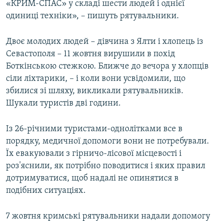
«КРИМ-СПАС» у складі шести людей і однієї
одиниці техніки», – пишуть рятувальники.
Двоє молодих людей – дівчина з Ялти і хлопець із
Севастополя – 11 жовтня вирушили в похід
Боткінською стежкою. Ближче до вечора у хлопців
сіли ліхтарики, – і коли вони усвідомили, що
збилися зі шляху, викликали рятувальників.
Шукали туристів дві години.
Із 26-річними туристами-однолітками все в
порядку, медичної допомоги вони не потребували.
Їх евакуювали з гірничо-лісової місцевості і
роз'яснили, як потрібно поводитися і яких правил
дотримуватися, щоб надалі не опинятися в
подібних ситуаціях.
7 жовтня кримські рятувальники надали допомогу