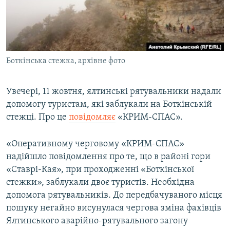
ВІДЕОУРОКИ «ELIFBE»
Русский
СВІДЧЕННЯ ОКУПАЦІЇ
Qırımtatar
УКРАЇНСЬКА ПРОБЛЕМА КРИМУ
Боткінська стежка, архівне фото
ДОЛУЧАЙСЯ!
ІНФОГРАФІКА
Увечері, 11 жовтня, ялтинські рятувальники надали
допомогу туристам, які заблукали на Боткінській
Усі сайти RFE/RL
стежці. Про це
повідомляє
«КРИМ-СПАС».
«Оперативному черговому «КРИМ-СПАС»
надійшло повідомлення про те, що в районі гори
«Ставрі-Кая», при проходженні «Боткінської
стежки», заблукали двоє туристів. Необхідна
допомога рятувальників. До передбачуваного місця
пошуку негайно висунулася чергова зміна фахівців
Ялтинського аварійно-рятувального загону