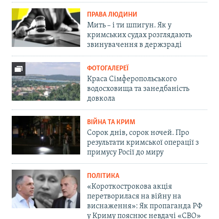
ПРАВА ЛЮДИНИ
Мить – і ти шпигун. Як у
кримських судах розглядають
звинувачення в держзраді
ФОТОГАЛЕРЕЇ
Краса Сімферопольського
водосховища та занедбаність
довкола
ВІЙНА ТА КРИМ
Сорок днів, сорок ночей. Про
результати кримської операції з
примусу Росії до миру
ПОЛІТИКА
«Короткострокова акція
перетворилася на війну на
виснаження»: Як пропаганда РФ
у Криму пояснює невдачі «СВО»