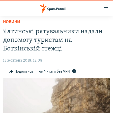
Доступність
посилання
Перейти
НОВИНИ
до
НОВИНИ
Ялтинські рятувальники надали
основного
ВОДА.КРИМ
матеріалу
допомогу туристам на
ВІДЕО ТА ФОТО
Перейти
Боткінській стежці
до
ПОЛІТИКА
основної
13 жовтень 2018, 12:08
БЛОГИ
навігації
Перейти
Поділитись
Читати без VPN
ПОГЛЯД
до
ІНТЕРВ'Ю
пошуку
ВСЕ ЗА ДЕНЬ
СПЕЦПРОЕКТИ
ЯК ОБІЙТИ БЛОКУВАННЯ
ДЕПОРТАЦІЯ