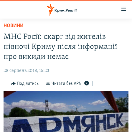
Доступність
посилання
Перейти
НОВИНИ
до
НОВИНИ
МНС Росії: скарг від жителів
основного
ВОДА.КРИМ
матеріалу
півночі Криму після інформації
ВІДЕО ТА ФОТО
Перейти
про викиди немає
до
ПОЛІТИКА
основної
28 серпень 2018, 15:23
БЛОГИ
навігації
Перейти
Поділитись
Читати без VPN
ПОГЛЯД
до
ІНТЕРВ'Ю
пошуку
ВСЕ ЗА ДЕНЬ
СПЕЦПРОЕКТИ
ЯК ОБІЙТИ БЛОКУВАННЯ
ДЕПОРТАЦІЯ