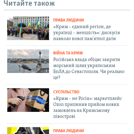
Читайте також
ПРАВА ЛЮДИНИ
«Крим – єдиний регіон, де
українці – меншість»: дискусія
навколо нової пам'ятної дати
ВІЙНА ТА КРИМ
Російська влада обіцяє закрити
морський шлях українським
БпЛА до Севастополя. Чи реально
це?
СУСПІЛЬСТВО
«Крим – не Росія»: маркетплейс
Ozon припинив прийом нових
замовлень на Кримському
півострові
ПРАВА ЛЮДИНИ