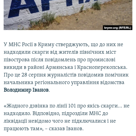
ВІДЕОУРОКИ «ELIFBE»
Русский
СВІДЧЕННЯ ОКУПАЦІЇ
Qırımtatar
УКРАЇНСЬКА ПРОБЛЕМА КРИМУ
ДОЛУЧАЙСЯ!
ІНФОГРАФІКА
У МНС Росії в Криму стверджують, що до них не
надходили скарги від жителів північних міст
півострова після повідомлень про промислові
Усі сайти RFE/RL
викиди в районі Армянська і Красноперекопська.
Про це 28 серпня журналістів повідомив помічник
начальника регіонального управління відомства
Володимир Іванов
.
«Жодного дзвінка по лінії 101 про якісь скарги... не
надходило. Відповідно, підрозділи МНС до
ліквідації невідомо чого не підключалися і не
працюють там», – сказав Іванов.