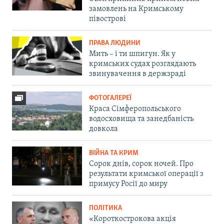
замовлень на Кримському
півострові
ПРАВА ЛЮДИНИ
Мить – і ти шпигун. Як у
кримських судах розглядають
звинувачення в держзраді
ФОТОГАЛЕРЕЇ
Краса Сімферопольського
водосховища та занедбаність
довкола
ВІЙНА ТА КРИМ
Сорок днів, сорок ночей. Про
результати кримської операції з
примусу Росії до миру
ПОЛІТИКА
«Короткострокова акція