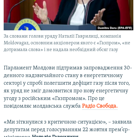
ВІДЕОУРОКИ «ELIFBE»
Русский
СВІДЧЕННЯ ОКУПАЦІЇ
Qırımtatar
УКРАЇНСЬКА ПРОБЛЕМА КРИМУ
За словами голови уряду Наталії Гаврилиці, компанія
ДОЛУЧАЙСЯ!
ІНФОГРАФІКА
Moldovagaz, основним акціонером якого є «Газпром», «не
дотримала слова» і не надала необхідний обсяг газу
Усі сайти RFE/RL
Парламент Молдови підтримав запровадження 30-
денного надзвичайного стану в енергетичному
секторі у спробі полегшити дефіцит газу після того,
як уряд не зміг домовитися про нову енергетичну
угоду з російським «Газпромом». Про це
повідомляє молдавська служба
Радіо Свобода.
«Ми зіткнулися з критичною ситуацією», – заявила
депутатам перед голосуванням 22 жовтня прем’єр-