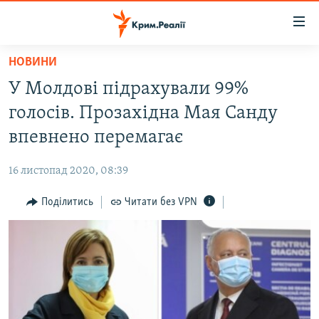
Доступність
посилання
Перейти
НОВИНИ
до
НОВИНИ
У Молдові підрахували 99%
основного
ВОДА.КРИМ
матеріалу
голосів. Прозахідна Мая Санду
ВІДЕО ТА ФОТО
Перейти
впевнено перемагає
до
ПОЛІТИКА
основної
16 листопад 2020, 08:39
БЛОГИ
навігації
Перейти
Поділитись
Читати без VPN
ПОГЛЯД
до
ІНТЕРВ'Ю
пошуку
ВСЕ ЗА ДЕНЬ
СПЕЦПРОЕКТИ
ЯК ОБІЙТИ БЛОКУВАННЯ
ДЕПОРТАЦІЯ