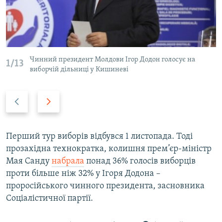
Чинний президент Молдови Ігор Додон голосує на
1/13
виборчій дільниці у Кишиневі
P
N
r
e
e
x
v
t
Перший тур виборів відбувся 1 листопада. Тоді
i
s
прозахідна технократка, колишня прем’єр-міністр
o
l
Мая Санду
набрала
понад 36% голосів виборців
u
i
проти більше ніж 32% у Ігоря Додона –
s
d
проросійського чинного президента, засновника
s
e
Соціалістичної партії.
l
i