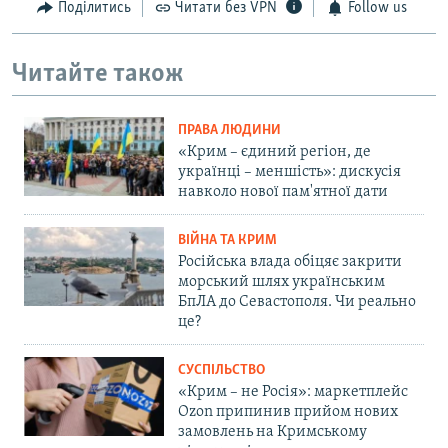
Поділитись
Читати без VPN
Follow us
d
e
Читайте також
ПРАВА ЛЮДИНИ
«Крим – єдиний регіон, де
українці – меншість»: дискусія
навколо нової пам'ятної дати
ВІЙНА ТА КРИМ
Російська влада обіцяє закрити
морський шлях українським
БпЛА до Севастополя. Чи реально
це?
СУСПІЛЬСТВО
«Крим – не Росія»: маркетплейс
Ozon припинив прийом нових
замовлень на Кримському