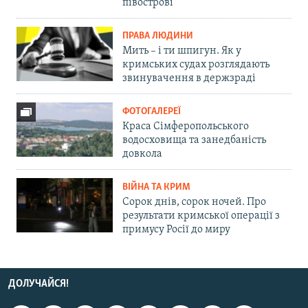
півострові
ПРАВА ЛЮДИНИ
Мить – і ти шпигун. Як у
кримських судах розглядають
звинувачення в держзраді
ФОТОГАЛЕРЕЇ
Краса Сімферопольського
водосховища та занедбаність
довкола
ВІЙНА ТА КРИМ
Сорок днів, сорок ночей. Про
результати кримської операції з
примусу Росії до миру
ДОЛУЧАЙСЯ!