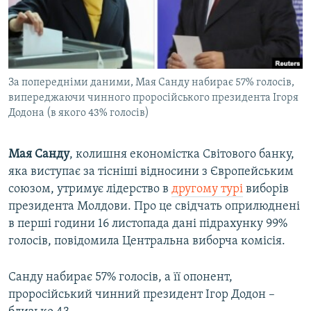
ВІДЕОУРОКИ «ELIFBE»
Русский
СВІДЧЕННЯ ОКУПАЦІЇ
Qırımtatar
УКРАЇНСЬКА ПРОБЛЕМА КРИМУ
За попередніми даними, Мая Санду набирає 57% голосів,
ДОЛУЧАЙСЯ!
ІНФОГРАФІКА
випереджаючи чинного проросійського президента Ігоря
Додона (в якого 43% голосів)
Усі сайти RFE/RL
Мая Санду
, колишня економістка Світового банку,
яка виступає за тісніші відносини з Європейським
союзом, утримує лідерство в
другому турі
виборів
президента Молдови. Про це свідчать оприлюднені
в перші години 16 листопада дані підрахунку 99%
голосів, повідомила Центральна виборча комісія.
Санду набирає 57% голосів, а її опонент,
проросійський чинний президент Ігор Додон –