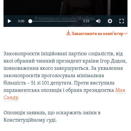
Auto
0:00
3:23
240p
Завантажити на комп'ютер
360p
Auto
240p
360p
480p
480p
Законопроєкти ініційовані партією соціалістів, від
якої обраний чинний президент країни Ігор Додон,
720p
720p
1080p
повноваження якого завершуються. За ухвалення
1080p
законопроєктів проголосувала мінімальна
більшість – 51 зі 101 депутата. Проти виступила
парламентська опозиція і обрана президентка
Мая
Санду
.
Опозиція заявила, що оскаржить зміни в
Конституційному суді.