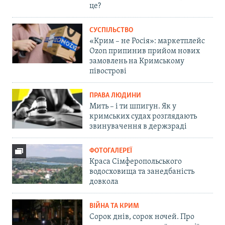
це?
СУСПІЛЬСТВО
«Крим – не Росія»: маркетплейс
Ozon припинив прийом нових
замовлень на Кримському
півострові
ПРАВА ЛЮДИНИ
Мить – і ти шпигун. Як у
кримських судах розглядають
звинувачення в держзраді
ФОТОГАЛЕРЕЇ
Краса Сімферопольського
водосховища та занедбаність
довкола
ВІЙНА ТА КРИМ
Сорок днів, сорок ночей. Про