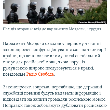
ВІДЕОУРОКИ «ELIFBE»
Русский
СВІДЧЕННЯ ОКУПАЦІЇ
Qırımtatar
УКРАЇНСЬКА ПРОБЛЕМА КРИМУ
Поліція охороняє вхід до парламенту Молдови, 3 грудня
ДОЛУЧАЙСЯ!
ІНФОГРАФІКА
Парламент Молдови схвалив у першому читанні
законопроєкт про функціонування мов на території
Усі сайти RFE/RL
країни, що встановлює в тому числі спеціальний
статус для російської мови, якою поруч із
румунською широко послуговуються в країні,
повідомляє
Радіо Свобода
.
Законопроєкт, зокрема, передбачає, що державні
службовці повинні будуть надавати інформацію і
відповідати на запити громадян російською мовою.
Поправки також зобов’яжуть дублювати російською