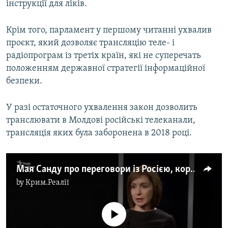
інструкції для ліків.
Крім того, парламент у першому читанні ухвалив
проєкт, який дозволяє трансляцію теле- і
радіопрограм із третіх країн, які не суперечать
положенням державної стратегії інформаційної
безпеки.
У разі остаточного ухвалення закон дозволить
транслювати в Молдові російські телеканали,
трансляція яких була заборонена в 2018 році.
Мая Санду про переговори із Росією, корупцію у Молдові та проведення дострокових парламентських виборів (відео)
by
Крим.Реалії
No media source currently available