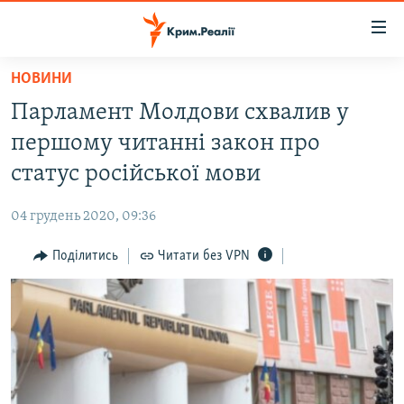
Доступність
посилання
Перейти
НОВИНИ
до
НОВИНИ
Парламент Молдови схвалив у
основного
ВОДА.КРИМ
матеріалу
першому читанні закон про
ВІДЕО ТА ФОТО
Перейти
статус російської мови
до
ПОЛІТИКА
основної
04 грудень 2020, 09:36
БЛОГИ
навігації
Перейти
Поділитись
Читати без VPN
ПОГЛЯД
до
ІНТЕРВ'Ю
пошуку
ВСЕ ЗА ДЕНЬ
СПЕЦПРОЕКТИ
ЯК ОБІЙТИ БЛОКУВАННЯ
ДЕПОРТАЦІЯ