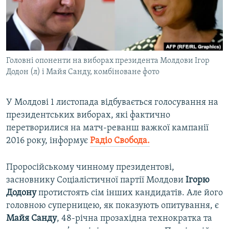
ВІДЕОУРОКИ «ELIFBE»
Русский
СВІДЧЕННЯ ОКУПАЦІЇ
Qırımtatar
УКРАЇНСЬКА ПРОБЛЕМА КРИМУ
Головні опоненти на виборах президента Молдови Ігор
ДОЛУЧАЙСЯ!
ІНФОГРАФІКА
Додон (л) і Майя Санду, комбіноване фото
У Молдові 1 листопада відбувається голосування на
Усі сайти RFE/RL
президентських виборах, які фактично
перетворилися на матч-реванш важкої кампанії
2016 року, інформує
Радіо Свобода.
Проросійському чинному президентові,
засновнику Соціалістичної партії Молдови
Ігорю
Додону
протистоять сім інших кандидатів. Але його
головною суперницею, як показують опитування, є
Майя Санду
, 48-річна прозахідна технократка та