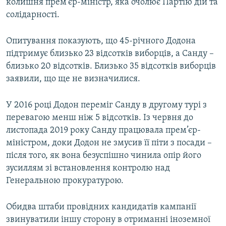
колишня прем’єр-міністр, яка очолює Партію дій та
солідарності.
Опитування показують, що 45-річного Додона
підтримує близько 23 відсотків виборців, а Санду –
близько 20 відсотків. Близько 35 відсотків виборців
заявили, що ще не визначилися.
У 2016 році Додон переміг Санду в другому турі з
перевагою менш ніж 5 відсотків. Із червня до
листопада 2019 року Санду працювала прем’єр-
міністром, доки Додон не змусив її піти з посади –
після того, як вона безуспішно чинила опір його
зусиллям зі встановлення контролю над
Генеральною прокуратурою.
Обидва штаби провідних кандидатів кампанії
звинуватили іншу сторону в отриманні іноземної