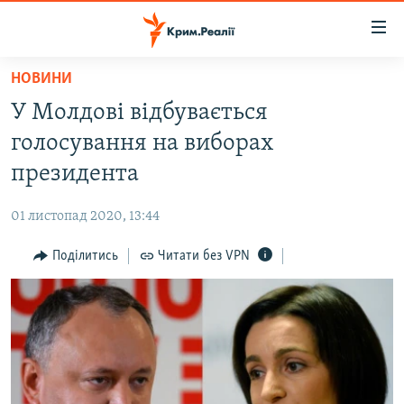
Доступність
посилання
Перейти
НОВИНИ
до
НОВИНИ
У Молдові відбувається
основного
ВОДА.КРИМ
матеріалу
голосування на виборах
ВІДЕО ТА ФОТО
Перейти
президента
до
ПОЛІТИКА
основної
01 листопад 2020, 13:44
БЛОГИ
навігації
Перейти
Поділитись
Читати без VPN
ПОГЛЯД
до
ІНТЕРВ'Ю
пошуку
ВСЕ ЗА ДЕНЬ
СПЕЦПРОЕКТИ
ЯК ОБІЙТИ БЛОКУВАННЯ
ДЕПОРТАЦІЯ