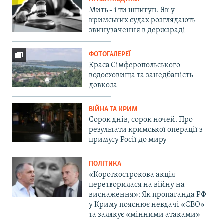
Мить – і ти шпигун. Як у
кримських судах розглядають
звинувачення в держзраді
ФОТОГАЛЕРЕЇ
Краса Сімферопольського
водосховища та занедбаність
довкола
ВІЙНА ТА КРИМ
Сорок днів, сорок ночей. Про
результати кримської операції з
примусу Росії до миру
ПОЛІТИКА
«Короткострокова акція
перетворилася на війну на
виснаження»: Як пропаганда РФ
у Криму пояснює невдачі «СВО»
та залякує «мінними атаками»