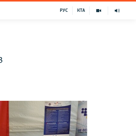
РУС
КТА
в