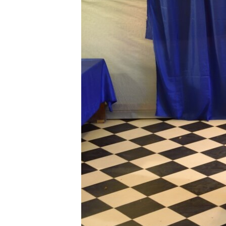
ВІДЕОУРОКИ «ELIFBE»
СВІДЧЕННЯ ОКУПАЦІЇ
УКРАЇНСЬКА ПРОБЛЕМА КРИМУ
ІНФОГРАФІКА