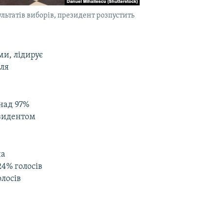
ьтатів виборів, президент розпустить
ми, лідирує
для
онад 97%
езидентом
на
24% голосів
олосів