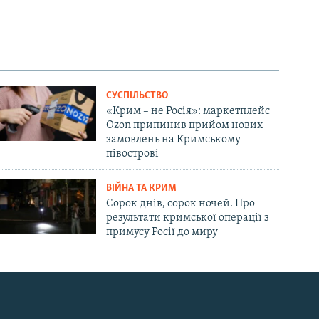
СУСПІЛЬСТВО
«Крим – не Росія»: маркетплейс
Ozon припинив прийом нових
замовлень на Кримському
півострові
ВІЙНА ТА КРИМ
Сорок днів, сорок ночей. Про
результати кримської операції з
примусу Росії до миру