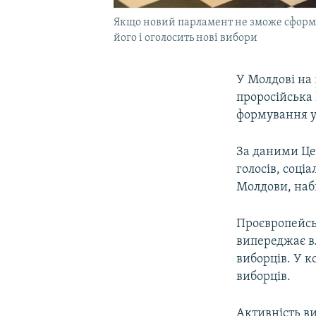
Якщо новий парламент не зможе сформув
його і оголосить нові вибори
У Молдові на
проросійська П
формування у
За даними Цен
голосів, соці
Молдови, наби
Проєвропейсь
випереджає вл
виборців. У к
виборців.
Активність ви