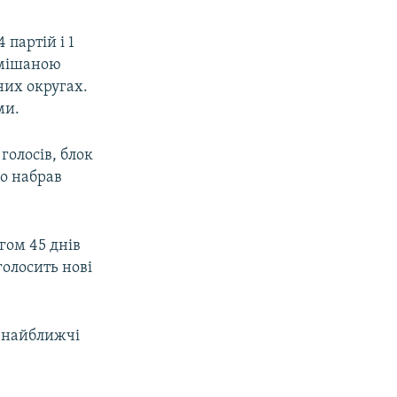
 партій і 1
 мішаною
них округах.
ми.
голосів, блок
о набрав
гом 45 днів
голосить нові
у найближчі