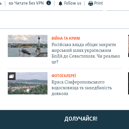
ь
Читати без VPN
Follow us
Print
ВІЙНА ТА КРИМ
Російська влада обіцяє закрити
морський шлях українським
БпЛА до Севастополя. Чи реально
це?
ФОТОГАЛЕРЕЇ
Краса Сімферопольського
водосховища та занедбаність
довкола
ДОЛУЧАЙСЯ!