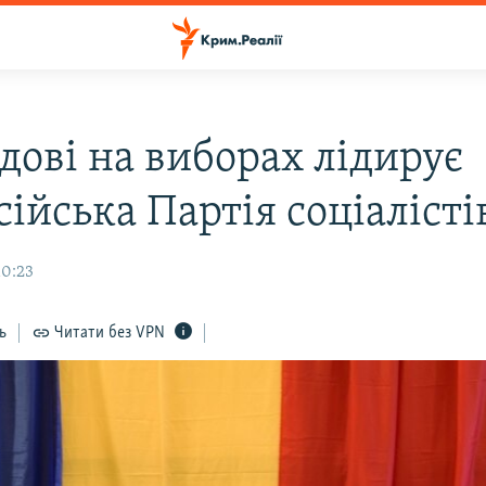
дові на виборах лідирує
ійська Партія соціалісті
10:23
ь
Читати без VPN