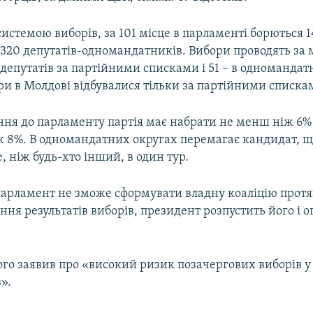
истемою виборів, за 101 місце в парламенті борються 14
ж 320 депутатів-одномандатників. Вибори проводять за
депутатів за партійними списками і 51 – в одномандат
ри в Молдові відбувалися тільки за партійними списка
ня до парламенту партія має набрати не менш ніж 6% 
ж 8%. В одномандатних округах перемагає кандидат, щ
е, ніж будь-хто інший, в один тур.
арламент не зможе сформувати владну коаліцію протя
ння результатів виборів, президент розпустить його і о
ого заявив про «високий ризик позачергових виборів 
».