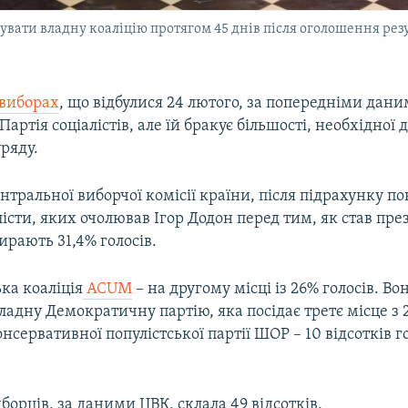
ати владну коаліцію протягом 45 днів після оголошення резул
виборах
, що відбулися 24 лютого, за попередніми дани
артія соціалістів, але їй бракує більшості, необхідної 
ряду.
тральної виборчої комісії країни, після підрахунку п
алісти, яких очолював Ігор Додон перед тим, як став пр
рають 31,4% голосів.
ка коаліція
ACUM
– на другому місці із 26% голосів. Во
адну Демократичну партію, яка посідає третє місце з 
онсервативної популістської партії ШОР – 10 відсотків г
борців, за даними ЦВК, склала 49 відсотків.