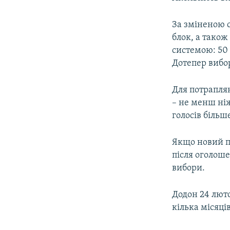
За зміненою с
блок, а тако
системою: 50 
Дотепер вибо
Для потраплян
– не менш ні
голосів більш
Якщо новий п
після оголоше
вибори.
Додон 24 лют
кілька місяців