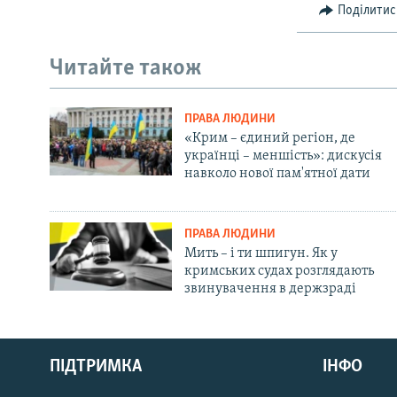
Поділитис
Читайте також
ПРАВА ЛЮДИНИ
«Крим – єдиний регіон, де
українці – меншість»: дискусія
навколо нової пам'ятної дати
ПРАВА ЛЮДИНИ
Мить – і ти шпигун. Як у
кримських судах розглядають
звинувачення в держзраді
Русский
ПІДТРИМКА
ІНФО
Qırımtatar