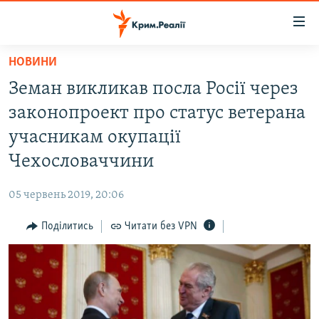
Доступність
посилання
Перейти
НОВИНИ
до
НОВИНИ
Земан викликав посла Росії через
основного
ВОДА.КРИМ
матеріалу
законопроект про статус ветерана
ВІДЕО ТА ФОТО
Перейти
учасникам окупації
до
ПОЛІТИКА
Чехословаччини
основної
БЛОГИ
навігації
05 червень 2019, 20:06
Перейти
ПОГЛЯД
до
Поділитись
Читати без VPN
ІНТЕРВ'Ю
пошуку
ВСЕ ЗА ДЕНЬ
СПЕЦПРОЕКТИ
ЯК ОБІЙТИ БЛОКУВАННЯ
ДЕПОРТАЦІЯ