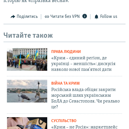
історію як «Празька весна».
Поділитись
Читати без VPN
Follow us
Читайте також
ПРАВА ЛЮДИНИ
«Крим – єдиний регіон, де
українці – меншість»: дискусія
навколо нової пам'ятної дати
ВІЙНА ТА КРИМ
Російська влада обіцяє закрити
морський шлях українським
БпЛА до Севастополя. Чи реально
це?
СУСПІЛЬСТВО
«Крим – не Росія»: маркетплейс