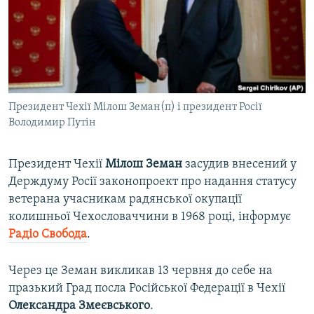
ВІДЕОУРОКИ «ELIFBE»
Русский
СВІДЧЕННЯ ОКУПАЦІЇ
Qırımtatar
УКРАЇНСЬКА ПРОБЛЕМА КРИМУ
ДОЛУЧАЙСЯ!
ІНФОГРАФІКА
Президент Чехії Мілош Земан(п) і президент Росії
Володимир Путін
Усі сайти RFE/RL
Президент Чехії
Мілош
Земан
засудив внесений у
Держдуму Росії законопроект про надання статусу
ветерана учасникам радянської окупації
колишньої Чехословаччини в 1968 році, інформує
Радіо Свобода
.
Через це Земан викликав 13 червня до себе на
празький Град посла Російської Федерації в Чехії
Олександра Змеєвського
.