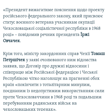
«Президент вимагатиме пояснення щодо проекту
російського федерального закону, який присвоює
статус воєнного ветерана учасникам окупації
Чехословацької соціалістичної республіки в 1968
році» – повідомив речник президента
Їржі
Овчачек
.
Крім того, міністр закордонних справ Чехії
Томаш
Петршічек
у заяві очолюваного ним відомства
заявив, що Договір про дружні відносини і
співпрацю між Російської федерацією і Чеської
Республікою чітко наголошує на прагненні обох
країн «покінчити з тоталітарним минулим,
поєднаним із недопустимим використанням сили
проти Чехословаччини в 1968 році та подальшим
перебуванням радянських військ на
чехословацьких теренах».