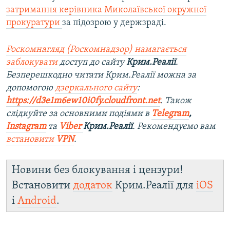
затримання керівника Миколаївської окружної
прокуратури
за підозрою у держзраді.
Роскомнагляд (Роскомнадзор) намагається
заблокувати
доступ до сайту
Крим.Реалії
.
Безперешкодно читати Крим.Реалії можна за
допомогою
дзеркального сайту
:
https://d3e1m6ew10i0fy.cloudfront.net
. Також
слідкуйте за основними подіями в
Telegram
,
Instagram
та
Viber
Крим.Реалії
. Рекомендуємо вам
встановити
VPN
.
Новини без блокування і цензури!
Встановити
додаток
Крим.Реалії для
iOS
і
Android
.