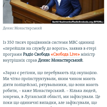
ВІДЕОУРОКИ «ELIFBE»
Русский
СВІДЧЕННЯ ОКУПАЦІЇ
Qırımtatar
УКРАЇНСЬКА ПРОБЛЕМА КРИМУ
Денис Монастирський
ДОЛУЧАЙСЯ!
ІНФОГРАФІКА
Із 350 тисяч працівників системи МВС одиниці
«перейшли на службу до ворога», заявив в етері
Усі сайти RFE/RL
програми
Радіо Свобода
«Свобода Live»
міністр
внутрішніх справ
Денис Монастирський
.
«Зараз є регіони, що перебувають під окупацією.
Ми чітко проінструктували, яким чином мають
діяти поліцейські, рятувальники, що вони мають
робити, – каже Монастирський. – Кілька людей,
зокрема, в Луганській області, ми зафіксували. Це
поки що одиничні випадки, але зафіксували, що