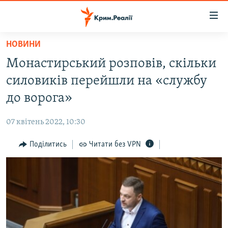
Доступність
посилання
Перейти
НОВИНИ
до
НОВИНИ
Монастирський розповів, скільки
основного
ВОДА.КРИМ
матеріалу
силовиків перейшли на «службу
ВІДЕО ТА ФОТО
Перейти
до ворога»
до
ПОЛІТИКА
основної
07 квітень 2022, 10:30
БЛОГИ
навігації
Перейти
Поділитись
Читати без VPN
ПОГЛЯД
до
ІНТЕРВ'Ю
пошуку
ВСЕ ЗА ДЕНЬ
СПЕЦПРОЕКТИ
ЯК ОБІЙТИ БЛОКУВАННЯ
ДЕПОРТАЦІЯ