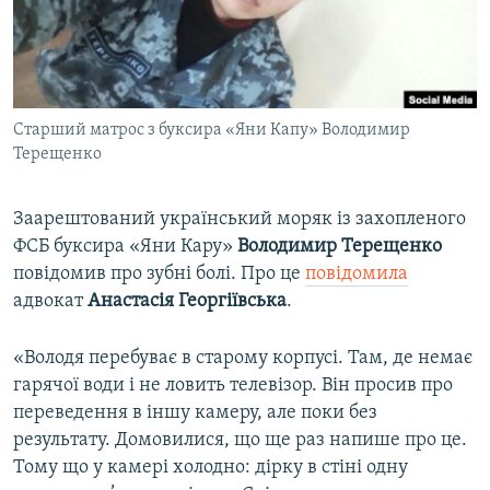
ВІДЕОУРОКИ «ELIFBE»
Русский
СВІДЧЕННЯ ОКУПАЦІЇ
Qırımtatar
УКРАЇНСЬКА ПРОБЛЕМА КРИМУ
Старший матрос з буксира «Яни Капу» Володимир
ДОЛУЧАЙСЯ!
ІНФОГРАФІКА
Терещенко
Заарештований український моряк із захопленого
Усі сайти RFE/RL
ФСБ буксира «Яни Кару»
Володимир Терещенко
повідомив про зубні болі. Про це
повідомила
адвокат
Анастасія Георгіївська
.
«Володя перебуває в старому корпусі. Там, де немає
гарячої води і не ловить телевізор. Він просив про
переведення в іншу камеру, але поки без
результату. Домовилися, що ще раз напише про це.
Тому що у камері холодно: дірку в стіні одну