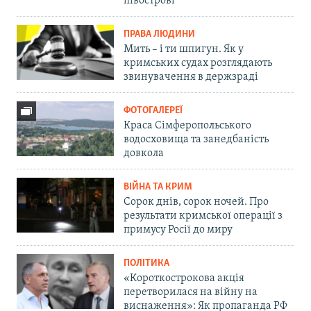
півострові
ПРАВА ЛЮДИНИ
Мить – і ти шпигун. Як у
кримських судах розглядають
звинувачення в держзраді
ФОТОГАЛЕРЕЇ
Краса Сімферопольського
водосховища та занедбаність
довкола
ВІЙНА ТА КРИМ
Сорок днів, сорок ночей. Про
результати кримської операції з
примусу Росії до миру
ПОЛІТИКА
«Короткострокова акція
перетворилася на війну на
виснаження»: Як пропаганда РФ