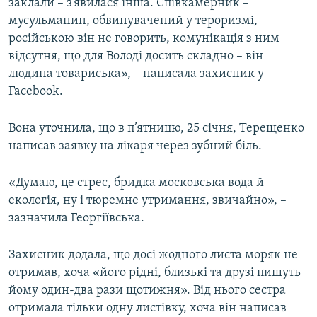
заклали – з’явилася інша. Співкамерник –
мусульманин, обвинувачений у тероризмі,
російською він не говорить, комунікація з ним
відсутня, що для Володі досить складно – він
людина товариська», – написала захисник у
Facebook.
Вона уточнила, що в п’ятницю, 25 січня, Терещенко
написав заявку на лікаря через зубний біль.
«Думаю, це стрес, бридка московська вода й
екологія, ну і тюремне утримання, звичайно», –
зазначила Георгіївська.
Захисник додала, що досі жодного листа моряк не
отримав, хоча «його рідні, близькі та друзі пишуть
йому один-два рази щотижня». Від нього сестра
отримала тільки одну листівку, хоча він написав