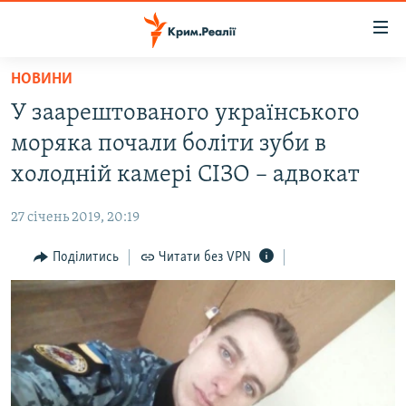
Доступність
посилання
Перейти
НОВИНИ
до
НОВИНИ
У заарештованого українського
основного
ВОДА.КРИМ
матеріалу
моряка почали боліти зуби в
ВІДЕО ТА ФОТО
Перейти
холодній камері СІЗО – адвокат
до
ПОЛІТИКА
основної
27 січень 2019, 20:19
БЛОГИ
навігації
Перейти
Поділитись
Читати без VPN
ПОГЛЯД
до
ІНТЕРВ'Ю
пошуку
ВСЕ ЗА ДЕНЬ
СПЕЦПРОЕКТИ
ЯК ОБІЙТИ БЛОКУВАННЯ
ДЕПОРТАЦІЯ