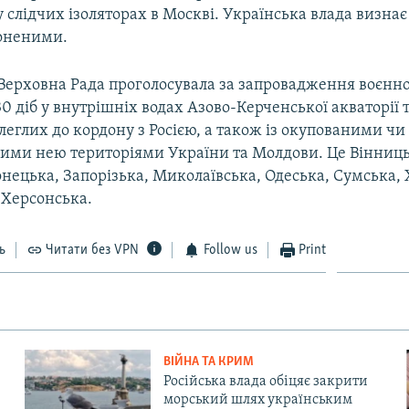
 слідчих ізоляторах в Москві. Українська влада визнає
оненими.
 Верховна Рада проголосувала за запровадження воєнно
0 діб у внутрішніх водах Азово-Керченської акваторії т
леглих до кордону з Росією, а також із окупованими чи
ими нею територіями України та Молдови. Це Вінниць
нецька, Запорізька, Миколаївська, Одеська, Сумська, 
 Херсонська.
ь
Читати без VPN
Follow us
Print
ВІЙНА ТА КРИМ
Російська влада обіцяє закрити
морський шлях українським