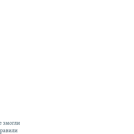
не змогли
правили