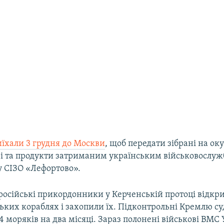
їхали 3 грудня до Москви
, щоб передати зібрані на о
чі та продукти затриманим українським військовослуж
у СІЗО «Лефортово».
російські прикордонники у Керченській протоці відкр
ьких кораблях і захопили їх. Підконтрольні Кремлю с
 моряків на два місяці. Зараз полонені військові ВМС