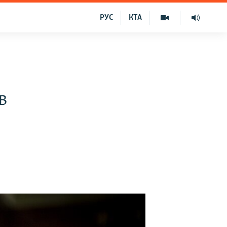
РУС
КТА
в