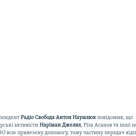
спондент
Радіо Свобода Антон Наумлюк
повідомив, що
рські активісти
Наріман Джелял
, Різа Асанов та інші 
ІЗО всю привезену допомогу, тому частину передач від