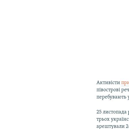
Активісти
при
півострові ре
перебувають 
25 листопада 
трьох українс
арештували 24