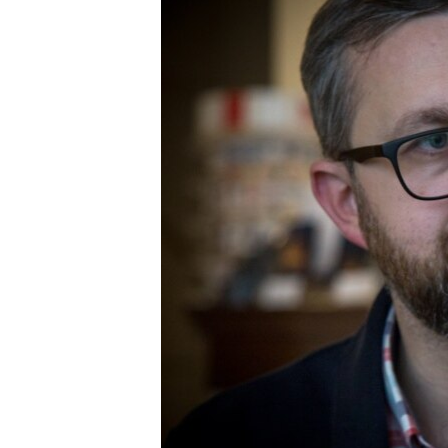
ВІДЕОУРОКИ «ELIFBE»
СВІДЧЕННЯ ОКУПАЦІЇ
УКРАЇНСЬКА ПРОБЛЕМА КРИМУ
ІНФОГРАФІКА