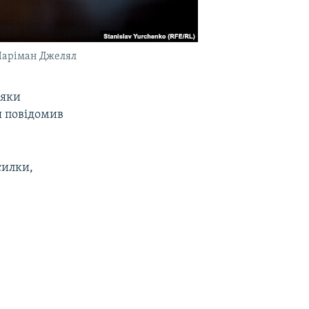
 Наріман Джелял
ряки
я повідомив
силки,