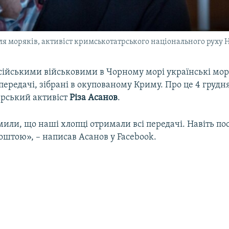
для моряків, активіст кримськотатрського національного руху
сійськими військовими в Чорному морі українські мо
передачі, зібрані в окупованому Криму. Про це 4 грудн
рський активіст
Різа Асанов
.
или, що наші хлопці отримали всі передачі. Навіть по
оштою», – написав Асанов у Facebook.