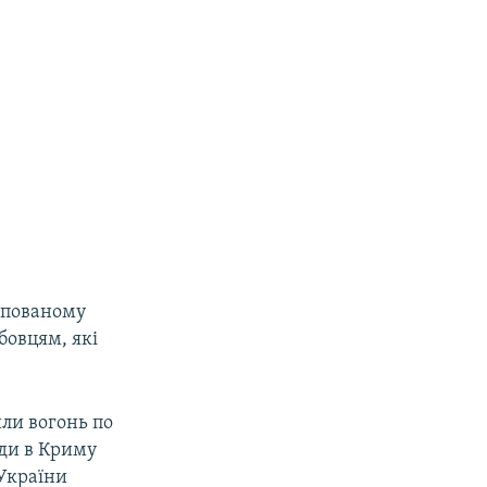
купованому
бовцям, які
или вогонь по
уди в Криму
 України