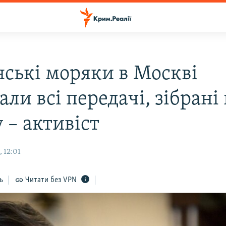
нські моряки в Москві
ли всі передачі, зібрані 
 – активіст
 12:01
ь
Читати без VPN