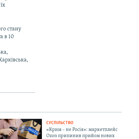
 їх
го стану
а в 10
ка,
Харківська,
СУСПІЛЬСТВО
«Крим – не Росія»: маркетплейс
Ozon припинив прийом нових