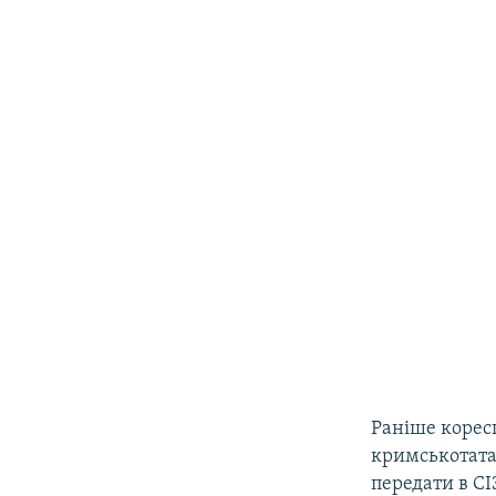
Раніше коре
кримськотата
передати в С