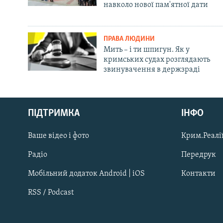
навколо нової пам'ятної дати
ПРАВА ЛЮДИНИ
Мить – і ти шпигун. Як у
кримських судах розглядають
звинувачення в держзраді
Русский
ПІДТРИМКА
ІНФО
Qırımtatar
Ваше відео і фото
Крим.Реалії
ДОЛУЧАЙСЯ!
Радіо
Передрук
Мобільний додаток Android | iOS
Контакти
RSS / Podcast
Усі сайти RFE/RL