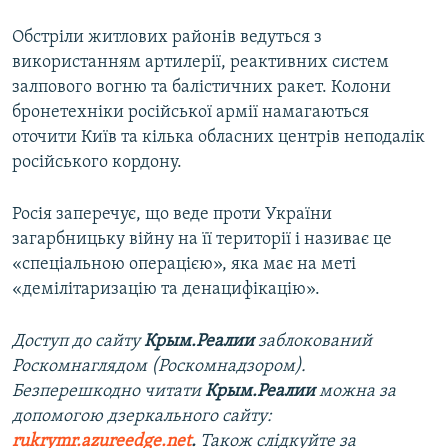
Обстріли житлових районів ведуться з
використанням артилерії, реактивних систем
залпового вогню та балістичних ракет. Колони
бронетехніки російської армії намагаються
оточити Київ та кілька обласних центрів неподалік
російського кордону.
Росія заперечує, що веде проти України
загарбницьку війну на її території і називає це
«спеціальною операцією», яка має на меті
«демілітаризацію та денацифікацію».
Доступ до сайту
Крым.Реалии
заблокований
Роскомнаглядом (Роскомнадзором).
Безперешкодно читати
Крым.Реалии
можна за
допомогою дзеркального сайту​:
rukrymr.azureedge.net
.
Також слідкуйте за