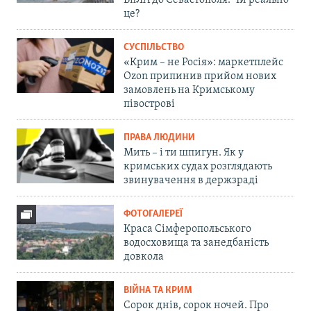
БпЛА до Севастополя. Чи реально
це?
СУСПІЛЬСТВО
«Крим – не Росія»: маркетплейс
Ozon припинив прийом нових
замовлень на Кримському
півострові
ПРАВА ЛЮДИНИ
Мить – і ти шпигун. Як у
кримських судах розглядають
звинувачення в держзраді
ФОТОГАЛЕРЕЇ
Краса Сімферопольського
водосховища та занедбаність
довкола
ВІЙНА ТА КРИМ
Сорок днів, сорок ночей. Про