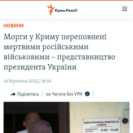
Доступність
посилання
Перейти
НОВИНИ
до
НОВИНИ
Морги у Криму переповнені
основного
ВОДА.КРИМ
матеріалу
мертвими російськими
ВІДЕО ТА ФОТО
Перейти
військовими – представництво
до
ПОЛІТИКА
президента України
основної
БЛОГИ
навігації
14 березень 2022, 18:56
Перейти
ПОГЛЯД
до
Поділитись
Читати без VPN
ІНТЕРВ'Ю
пошуку
ВСЕ ЗА ДЕНЬ
СПЕЦПРОЕКТИ
ЯК ОБІЙТИ БЛОКУВАННЯ
ДЕПОРТАЦІЯ