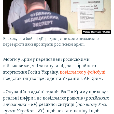
ВІДЕОУРОКИ «ELIFBE»
Русский
СВІДЧЕННЯ ОКУПАЦІЇ
Qırımtatar
УКРАЇНСЬКА ПРОБЛЕМА КРИМУ
ДОЛУЧАЙСЯ!
ІНФОГРАФІКА
Враховуючи бойові дії, редакція не може незалежно
перевірити дані про втрати російської армії.
Усі сайти RFE/RL
Морги у Криму переповнені російськими
військовими, які загинули під час збройного
вторгнення Росії в Україну,
повідомляє у фейсбуці
представництво президента України в АР Крим.
«Окупаційна адміністрація Росії в Криму приховує
реальні цифри і не повідомляє родичів (
російських
військових – КР
) реальної ситуації (
про війну Росії
проти України – КР
), щоб не сіяти паніку і щоб