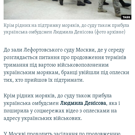
ВІДЕОУРОКИ «ELIFBE»
Русский
СВІДЧЕННЯ ОКУПАЦІЇ
Qırımtatar
Крім рідних на підтримку моряків, до суду також прибула
УКРАЇНСЬКА ПРОБЛЕМА КРИМУ
українська омбудсмен Людмила Денісова (фото архівне)
ДОЛУЧАЙСЯ!
ІНФОГРАФІКА
До зали Лефортовського суду Москви, де у середу
розглядається питання про продовження термінів
тримання під вартою військовополоненим
Усі сайти RFE/RL
українським морякам, бранці увійшли під оплески
тих, хто прийшов їх підтримати.
Крім рідних моряків, до суду також прибула
українська омбудсмен
Людмила Денісова
, яка і
поширила у соцмережах відео з оплесками на
адресу українських військових.
У Москві проходить засідання по продовженню