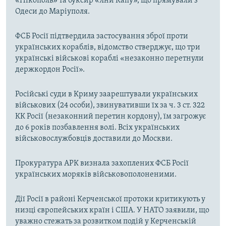
«Нікополь» та буксир «Яни Капу», що прямували з
Одеси до Маріуполя.
ФСБ Росії підтвердила застосування зброї проти
українських кораблів, відомство стверджує, що три
українські військові кораблі «незаконно перетнули
держкордон Росії».
Російські суди в Криму заарештували українських
військових (24 особи), звинувативши їх за ч. 3 ст. 322
КК Росії (незаконний перетин кордону), їм загрожує
до 6 років позбавлення волі. Всіх українських
військовослужбовців доставили до Москви.
Прокуратура АРК визнала захоплених ФСБ Росії
українських моряків військовополоненими.
Дії Росії в районі Керченської протоки критикують у
низці європейських країн і США. У НАТО заявили, що
уважно стежать за розвитком подій у Керченській