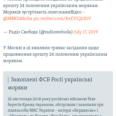
арешту 24 полоненим українським морякам.
Моряків зустрічають оплескамиВідео –
@MBKhMedia
pic.twitter.com/XeEYlQGEtV
— Радіо Свобода (@radiosvoboda)
July 17, 2019
У Москві в ці хвилини триває засідання щодо
продовження арешту 24 полоненим українським
морякам.
Захоплені ФСБ Росії українські
моряки
25 листопада 2018 року російські військові біля
берегів Криму таранили, обстріляли і захопили три
плавзасоби ВМС України – катери «Бердянськ» і