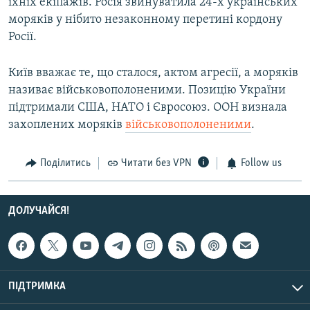
їхніх екіпажів. Росія звинуватила 24-х українських
моряків у нібито незаконному перетині кордону
Росії.
Київ вважає те, що сталося, актом агресії, а моряків
називає військовополоненими. Позицію України
підтримали США, НАТО і Євросоюз. ООН визнала
захоплених моряків
військовополоненими
.
Поділитись
Читати без VPN
Follow us
ДОЛУЧАЙСЯ!
ПІДТРИМКА