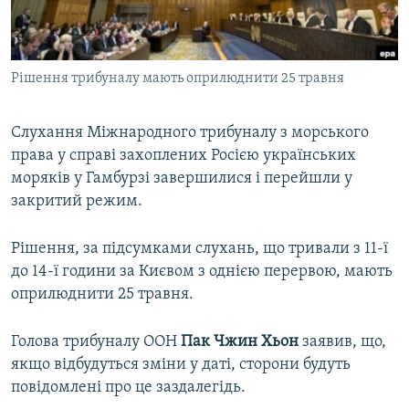
ВІДЕОУРОКИ «ELIFBE»
Русский
СВІДЧЕННЯ ОКУПАЦІЇ
Qırımtatar
Рішення трибуналу мають оприлюднити 25 травня
УКРАЇНСЬКА ПРОБЛЕМА КРИМУ
ДОЛУЧАЙСЯ!
ІНФОГРАФІКА
Слухання Міжнародного трибуналу з морського
права у справі захоплених Росією українських
моряків у Гамбурзі завершилися і перейшли у
Усі сайти RFE/RL
закритий режим.
Рішення, за підсумками слухань, що тривали з 11-ї
до 14-ї години за Києвом з однією перервою, мають
оприлюднити 25 травня.
Голова трибуналу ООН
Пак Чжин Хьон
заявив, що,
якщо відбудуться зміни у даті, сторони будуть
повідомлені про це заздалегідь.