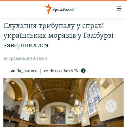
Доступність
посилання
Перейти
Слухання трибуналу у справі
до
НОВИНИ
українських моряків у Гамбурзі
основного
ВОДА.КРИМ
матеріалу
завершилися
ВІДЕО ТА ФОТО
Перейти
до
10 травень 2019, 16:04
ПОЛІТИКА
основної
БЛОГИ
Поділитись
Читати без VPN
навігації
Перейти
ПОГЛЯД
до
ІНТЕРВ'Ю
пошуку
ВСЕ ЗА ДЕНЬ
СПЕЦПРОЕКТИ
ЯК ОБІЙТИ БЛОКУВАННЯ
ДЕПОРТАЦІЯ