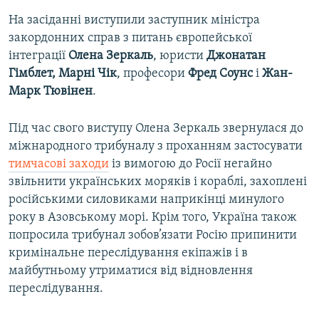
На засіданні виступили заступник міністра
закордонних справ з питань європейської
інтеграції
Олена Зеркаль
, юристи
Джонатан
Гімблет, Марні Чік
, професори
Фред Соунс
і
Жан-
Марк Тювінен
.
Під час свого виступу Олена Зеркаль звернулася до
міжнародного трибуналу з проханням застосувати
тимчасові заходи
із вимогою до Росії негайно
звільнити українських моряків і кораблі, захоплені
російськими силовиками наприкінці минулого
року в Азовському морі. Крім того, Україна також
попросила трибунал зобов’язати Росію припинити
кримінальне переслідування екіпажів і в
майбутньому утриматися від відновлення
переслідування.