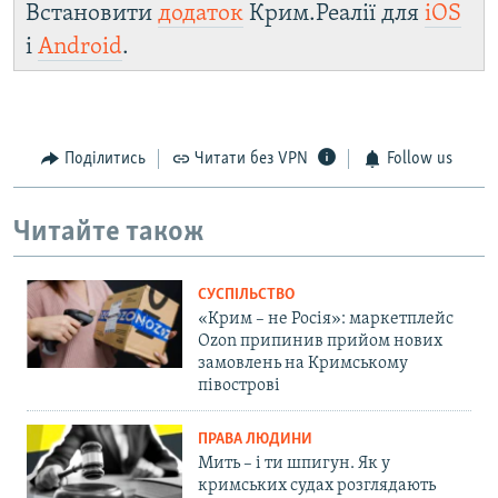
Встановити
додаток
Крим.Реалії для
iOS
і
Android
.
Поділитись
Читати без VPN
Follow us
Читайте також
СУСПІЛЬСТВО
«Крим – не Росія»: маркетплейс
Ozon припинив прийом нових
замовлень на Кримському
півострові
ПРАВА ЛЮДИНИ
Мить – і ти шпигун. Як у
кримських судах розглядають