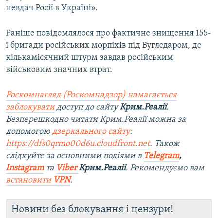
невдач Росії в Україні».
Раніше повідомлялося про фактичне знищення 155-
ї бригади російських морпіхів під Вугледаром, де
кількамісячний штурм завдав російським
військовим значних втрат.
Роскомнагляд (Роскомнадзор) намагається
заблокувати
доступ до сайту
Крим.Реалії
.
Безперешкодно читати Крим.Реалії можна за
допомогою
дзеркального сайту
:
https://dfs0qrmo00d6u.cloudfront.net
. Також
слідкуйте за основними подіями в
Telegram
,
Instagram
та
Viber
Крим.Реалії
. Ре
комендуємо вам
встановити
VPN
.
Новини без блокування і цензури!