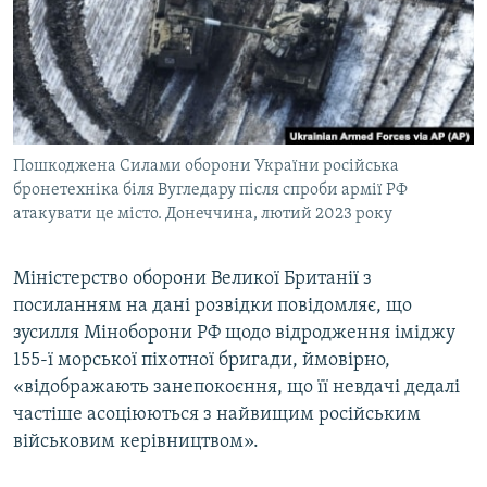
ВІДЕОУРОКИ «ELIFBE»
Русский
СВІДЧЕННЯ ОКУПАЦІЇ
Qırımtatar
УКРАЇНСЬКА ПРОБЛЕМА КРИМУ
ДОЛУЧАЙСЯ!
ІНФОГРАФІКА
Пошкоджена Силами оборони України російська
бронетехніка біля Вугледару після спроби армії РФ
атакувати це місто. Донеччина, лютий 2023 року
Усі сайти RFE/RL
Міністерство оборони Великої Британії з
посиланням на дані розвідки повідомляє, що
зусилля Міноборони РФ щодо відродження іміджу
155-ї морської піхотної бригади, ймовірно,
«відображають занепокоєння, що її невдачі дедалі
частіше асоціюються з найвищим російським
військовим керівництвом».