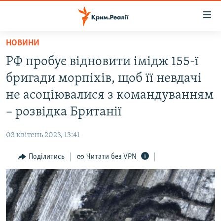
Доступність
посилання
Перейти
НОВИНИ
до
НОВИНИ
РФ пробує відновити імідж 155-ї
основного
ВОДА.КРИМ
матеріалу
бригади морпіхів, щоб її невдачі
ВІДЕО ТА ФОТО
Перейти
не асоціювалися з командуванням
до
ПОЛІТИКА
– розвідка Британії
основної
БЛОГИ
навігації
03 квітень 2023, 13:41
Перейти
ПОГЛЯД
до
Поділитись
Читати без VPN
ІНТЕРВ'Ю
пошуку
ВСЕ ЗА ДЕНЬ
СПЕЦПРОЕКТИ
ЯК ОБІЙТИ БЛОКУВАННЯ
ДЕПОРТАЦІЯ