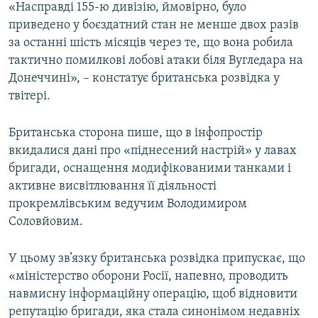
«Насправді 155-ю дивізію, ймовірно, було
приведено у боєздатний стан не менше двох разів
за останні шість місяців через те, що вона робила
тактично помилкові лобові атаки біля Вугледара на
Донеччині», – констатує британська розвідка у
твітері.
Британська сторона пише, що в інфопростір
вкидалися дані про «піднесений настрій» у лавах
бригади, оснащення модифікованими танками і
активне висвітлювання її діяльності
прокремлівським ведучим Володимиром
Соловйовим.
У цьому зв’язку британська розвідка припускає, що
«міністерство оборони Росії, напевно, проводить
навмисну інформаційну операцію, щоб відновити
репутацію бригади, яка стала синонімом недавніх