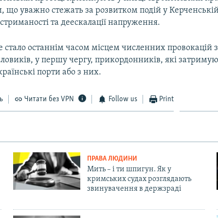
 що уважно стежать за розвитком подій у Керченській 
стриманості та деескалації напруження.
е стало останнім часом місцем численних провокацій з
ловиків, у першу чергу, прикордонників, які затримую
раїнські порти або з них.
ь
Читати без VPN
Follow us
Print
ПРАВА ЛЮДИНИ
Мить – і ти шпигун. Як у
кримських судах розглядають
звинувачення в держзраді