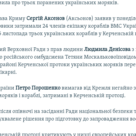
явила про трьох поранених українських моряків.
лава Криму
Сергій Аксенов
(Аксьонов) заявив у понеділ
овики затримали 24 членів екіпажу кораблів ВМС Укра
 листопада трьох українських кораблів у Керченській 
й Верховної Ради з прав людини
Людмила Денісова
з
ю російського омбудсмена Тетяни Москальковоїповідом
 районі Керченської протоки українських моряків пере
ікарні.
країни
Петро Порошенко
вимагав від Кремля негайно 
оряків і кораблі, затримані в Керченській протоці.
після опівночі на засіданні Ради національної безпеки 
ухвалене рішення про підготовку до запровадження во
ерченській протоці критикують у низці європейських кр