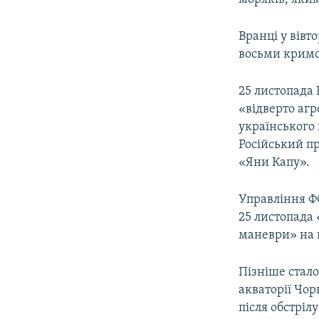
Вранці у вівт
восьми кримс
25 листопада
«відверто агр
українського 
Російський п
«Яни Капу».
Управління ФС
25 листопада
маневри» на 
Пізніше стало
акваторії Чо
після обстріл