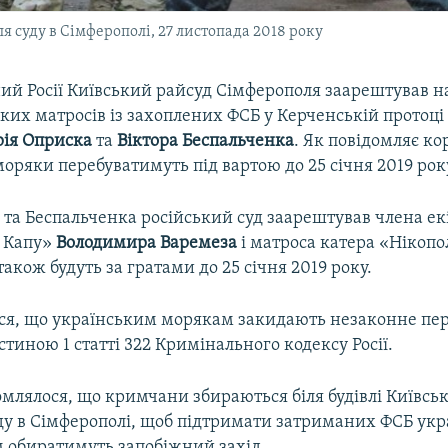
 суду в Сімферополі, 27 листопада 2018 року
ий Росії Київський райсуд Сімферополя заарештував на
ких матросів із захоплених ФСБ у Керченській протоці
ія Оприска
та
Віктора Беспальченка
. Як повідомляє к
моряки перебуватимуть під вартою до 25 січня 2019 рок
 та Беспальченка російський суд заарештував члена е
 Капу»
Володимира Варемеза
і матроса катера «Нікоп
 також будуть за гратами до 25 січня 2019 року.
ся, що українським морякам закидають незаконне пе
стиною 1 статті 322 Кримінального кодексу Росії.
млялося, що кримчани збираються біля будівлі Київсь
ду в Сімферополі, щоб підтримати затриманих ФСБ укр
м обиратимуть запобіжний захід.