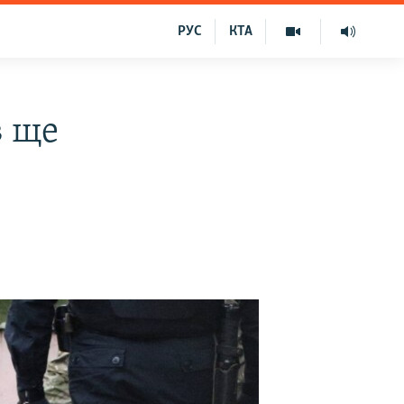
РУС
КТА
в ще