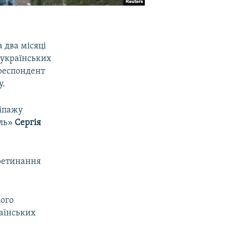
 два місяці
 українських
ореспондент
у.
кіпажу
оль»
Сергія
ретинання
кого
аїнських