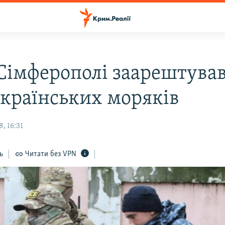
 Сімферополі заарештува
українських моряків
, 16:31
ь
Читати без VPN