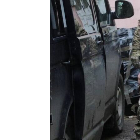
ВІДЕОУРОКИ «ELIFBE»
СВІДЧЕННЯ ОКУПАЦІЇ
УКРАЇНСЬКА ПРОБЛЕМА КРИМУ
ІНФОГРАФІКА