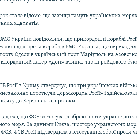
орок стало відомо, що захищатимуть українських моряк
ьких адвокатів.
 ВМС України повідомили, що прикордонні кораблі Росі
есивні дії» проти кораблів ВМС України, що переходил
порту Одеси в український порт Маріуполь на Азовськ
рикордонний катер «Дон» вчинив таран рейдового бу
Б Росії в Криму стверджує, що три українських військ
 «незаконно перетнули держкордон Росії» і здійснювал
шляху до Керченської протоки.
 відомо, що ФСБ застосувала зброю проти українських 
рного моря. За даними Києва, шестеро українських мор
у ФСБ. ФСБ Росії підтвердила застосування зброї проти 