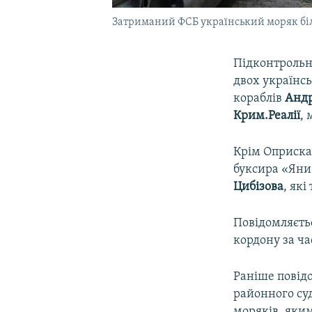
Затриманий ФСБ український моряк біля
Підконтрольн
двох українсь
кораблів
Андр
Крим.Реалії
, 
Крім Оприска
буксира «Яни
Цибізова
, які
Повідомляєть
кордону за ча
Раніше повідо
районного су
моряків, яки