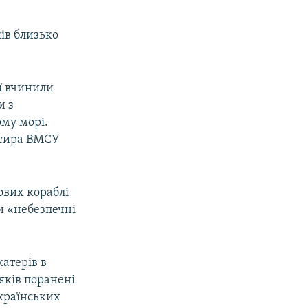
ів близько
ї вчинили
и з
ому морі.
ксира ВМСУ
ових кораблі
и «небезпечні
катерів в
яків поранені
українських