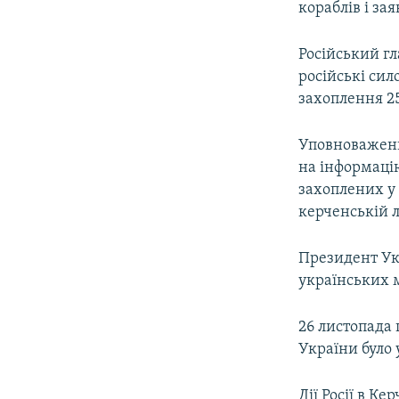
кораблів і за
Російський г
російські сил
захоплення 25
Уповноважени
на інформаці
захоплених у
керченській л
Президент У
українських м
26 листопада 
України було 
Дії Росії в К