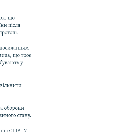
ок, що
їни після
протоці.
 посиланням
ила, що троє
бувають у
звільнити
та оборони
єнного стану.
аїн і США. У