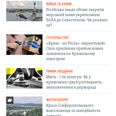
ВІЙНА ТА КРИМ
Російська влада обіцяє закрити
морський шлях українським
БпЛА до Севастополя. Чи реально
це?
СУСПІЛЬСТВО
«Крим – не Росія»: маркетплейс
Ozon припинив прийом нових
замовлень на Кримському
півострові
ПРАВА ЛЮДИНИ
Мить – і ти шпигун. Як у
кримських судах розглядають
звинувачення в держзраді
ФОТОГАЛЕРЕЇ
Краса Сімферопольського
водосховища та занедбаність