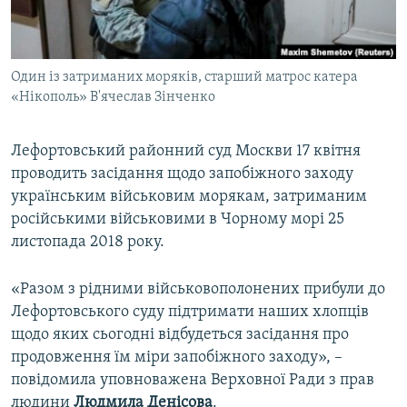
ВІДЕОУРОКИ «ELIFBE»
Русский
СВІДЧЕННЯ ОКУПАЦІЇ
Qırımtatar
Один із затриманих моряків, старший матрос катера
УКРАЇНСЬКА ПРОБЛЕМА КРИМУ
«Нікополь» В'ячеслав Зінченко
ДОЛУЧАЙСЯ!
ІНФОГРАФІКА
Лефортовський районний суд Москви 17 квітня
проводить засідання щодо запобіжного заходу
українським військовим морякам, затриманим
Усі сайти RFE/RL
російськими військовими в Чорному морі 25
листопада 2018 року.
«Разом з рідними військовополонених прибули до
Лефортовського суду підтримати наших хлопців
щодо яких сьогодні відбудеться засідання про
продовження їм міри запобіжного заходу», –
повідомила уповноважена Верховної Ради з прав
людини
Людмила Денісова
.