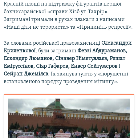
Красній площі на підтримку фігурантів першої
бахчисарайської «справи Хізб ут-Тахрір».
Затримані тримали в руках плакати з написами
«Наші діти не терористи» та «Припиніть репресії».
За словами російської правозахисниці
Олександри
Криленкової
, були затримані
Февзі Абдураманов,
Ескендер Люманов, Сінавер Німетуллаєв, Решат
Емірусеїнов, Сіяр Гафаров, Енвер Сейтумеров
і
Сейран Джемілєв
. Їх звинувачують у «порушенні
встановленого порядку проведення мітингу».