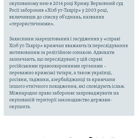
окупованому нею в 2014 році Криму. Верховний суд
Росії заборонив «Хізб ут-Тахрір» у 2003 році,
включивши до списку об'єднань, названих
«терористичними».
Захисники заарештованих і засуджених у «справі
Хізб ут-Тахрір» кримчан вважають їх переслідування
мотивованим за релігійною ознакою. Адвокати
зазначають, що переслідувані у цій справі
російськими правоохоронними органами –
переважно кримські татари, а також українці,
росіяни, таджики, азербайджанці та кримчани
іншого етнічного походження, які сповідують іслам.
Міжнародне право забороняє запроваджувати на
окупованій території законодавство держави-
окупанта.