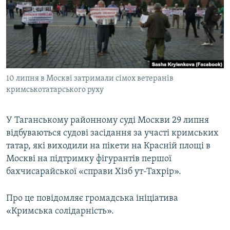
ВІДЕОУРОКИ «ELIFBE»
Русский
СВІДЧЕННЯ ОКУПАЦІЇ
Qırımtatar
УКРАЇНСЬКА ПРОБЛЕМА КРИМУ
ДОЛУЧАЙСЯ!
ІНФОГРАФІКА
10 липня в Москві затримали сімох ветеранів
кримськотатарського руху
Усі сайти RFE/RL
У Таганському районному суді Москви 29 липня
відбуваються судові засідання за участі кримських
татар, які виходили на пікети на Красній площі в
Москві на підтримку фігурантів першої
бахчисарайської «справи Хізб ут-Тахрір».
Про це повідомляє громадська ініціатива
«Кримська солідарність».