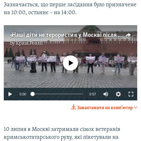
Зазначається, що перше засідання було призначене
на 10:00, останнє – на 14:00.
«Наші діти не терористи»: у Москві після пікету затримали активістів із Криму (відео)
by
Крим.Реалії
No media source currently available
0:00
0:57
Завантажити на комп'ютер
10 липня в Москві затримали сімох ветеранів
кримськотатарського руху, які пікетували на