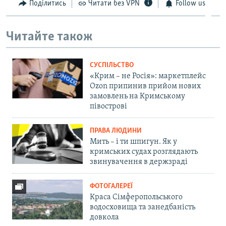
Поділитись
Читати без VPN
Follow us
Читайте також
СУСПІЛЬСТВО
«Крим – не Росія»: маркетплейс
Ozon припинив прийом нових
замовлень на Кримському
півострові
ПРАВА ЛЮДИНИ
Мить – і ти шпигун. Як у
кримських судах розглядають
звинувачення в держзраді
ФОТОГАЛЕРЕЇ
Краса Сімферопольського
водосховища та занедбаність
довкола