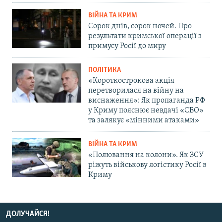
ВІЙНА ТА КРИМ
Сорок днів, сорок ночей. Про
результати кримської операції з
примусу Росії до миру
ПОЛІТИКА
«Короткострокова акція
перетворилася на війну на
виснаження»: Як пропаганда РФ
у Криму пояснює невдачі «СВО»
та залякує «мінними атаками»
ВІЙНА ТА КРИМ
«Полювання на колони». Як ЗСУ
ріжуть військову логістику Росії в
Криму
ДОЛУЧАЙСЯ!