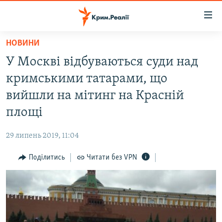
Доступність
посилання
Перейти
НОВИНИ
до
НОВИНИ
У Москві відбуваються суди над
основного
ВОДА.КРИМ
матеріалу
кримськими татарами, що
ВІДЕО ТА ФОТО
Перейти
вийшли на мітинг на Красній
до
ПОЛІТИКА
площі
основної
БЛОГИ
навігації
29 липень 2019, 11:04
Перейти
ПОГЛЯД
до
Поділитись
Читати без VPN
ІНТЕРВ'Ю
пошуку
ВСЕ ЗА ДЕНЬ
СПЕЦПРОЕКТИ
ЯК ОБІЙТИ БЛОКУВАННЯ
ДЕПОРТАЦІЯ