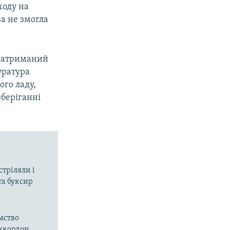
ходу на
а не змогла
 затриманий
куратура
ого ладу,
зберіганні
стріляли і
та буксир
мство
ржкордон