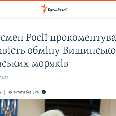
смен Росії прокоментув
вість обміну Вишинсько
нських моряків
21:22
ь
Читати без VPN