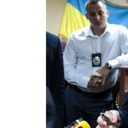
ВІДЕОУРОКИ «ELIFBE»
СВІДЧЕННЯ ОКУПАЦІЇ
УКРАЇНСЬКА ПРОБЛЕМА КРИМУ
ІНФОГРАФІКА