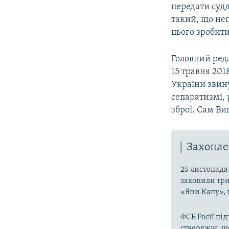
передати судд
такий, що не
цього зробити
Головний ред
15 травня 201
України звину
сепаратизмі,
зброї. Сам В
Захопле
25 листопада 
захопили три
«Яни Капу», 
ФСБ Росії пі
стверджує, щ