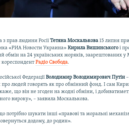
 з прав людини Росії
Тетяна
Москалькова
15 липня при
ника «РИА Новости Украина»
Кирила
Вишинського
і пр
й обмін на 24 українських моряків, заарештованих у 
є кореспондент
Радіо Свобода
.
осійської Федерації
Володимир Володимирович Путін
–
и про людей говорять як про обмінний фонд. І сам Кир
аже, що він не згоден на жодні обміни, і добиватимет
ного вироку», – заявила Москалькова.
що потрібно шукати інші «правові та моральні механіз
овернуться додому, до родин».