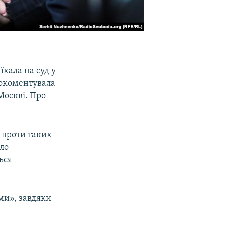
їхала на суд у
окоментувала
Москві. Про
 проти таких
ило
ься
ми», завдяки