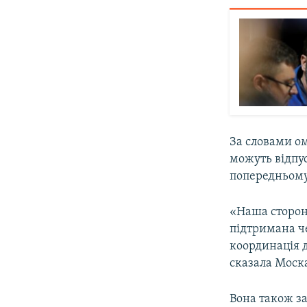
За словами ом
можуть відпус
попередньому 
«Наша сторона
підтримана че
координація д
сказала Моск
Вона також з