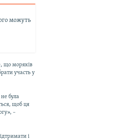
ого можуть
и
е, що моряків
рати участь у
 не була
ться, щоб ця
гу», –
ідтримати і