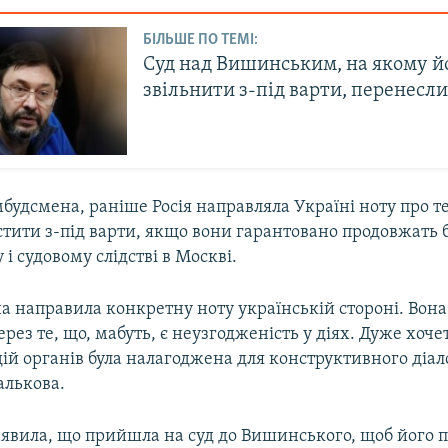
БІЛЬШЕ ПО ТЕМІ:
Суд над Вишинським, на якому й
звільнити з-під варти, перенесл
будсмена, раніше Росія направляла Україні ноту про т
тити з-під варти, якщо вони гарантовано продовжать б
і судовому слідстві в Москві.
 направила конкретну ноту українській стороні. Вона
рез те, що, мабуть, є неузгодженість у діях. Дуже хоче
ій органів була налагоджена для конструктивного діало
алькова.
аявила, що прийшла на суд до Вишинського, щоб його п