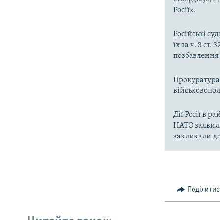
Росії».
Російські су
їх за ч. 3 ст
позбавлення 
Прокуратура 
військовопо
Дії Росії в 
НАТО заявили
закликали до
Поділитис