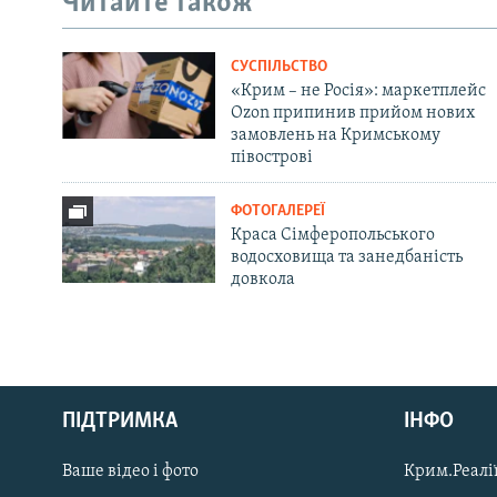
Читайте також
СУСПІЛЬСТВО
«Крим – не Росія»: маркетплейс
Ozon припинив прийом нових
замовлень на Кримському
півострові
ФОТОГАЛЕРЕЇ
Краса Сімферопольського
водосховища та занедбаність
довкола
Русский
ПІДТРИМКА
ІНФО
Qırımtatar
Ваше відео і фото
Крим.Реалії
ДОЛУЧАЙСЯ!