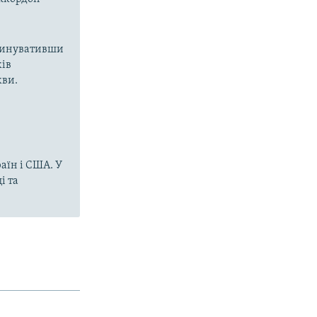
звинувативши
ків
кви.
аїн і США. У
і та