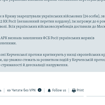
ди в Криму заарештували українських військових (24 особи), 
. 322 КК Росії (незаконний перетин кордону), їм загрожує до 6 ро
волі. Всіх українських військовослужбовців доставили до Мос
АРК визнала захоплених ФСБ Росії українських моряків
лоненими.
районі Керченської протоки критикують у низці європейських кр
, що уважно стежать за розвитком подій у Керченській протоц
 стриманості й деескалації напруження.
ь
Читати без VPN
Follow us
Print