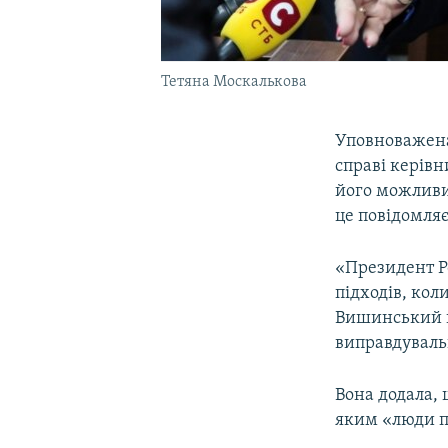
Тетяна Москалькова
Уповноважена
справі керів
його можливи
це повідомля
«Президент Р
підходів, кол
Вишинський к
виправдуваль
Вона додала, 
яким «люди п