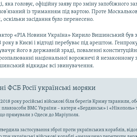
і, яка головує, офіційну заяву про зміну запобіжного за
пов'язаний із триманням під вартою. Проте Москальков
, оскільки засідання було перенесено.
актор «РІА Новини Україна» Кирило Вишинський був
8 року в Києві і відтоді перебуває під арештом. Генпро
вачує його в державній зраді, поваленні конституційн
 розпалюванні національної ворожнечі й незаконному 
ишинський відкидає всі звинувачення.
ні ФСБ Росії українські моряки
2018 року російські військові біля берегів Криму таранили, об
 плавзасоби ВМС України – катери «Бердянськ» і «Нікополь» 
що прямували з Одеси до Маріуполя.
дтвердила застосування зброї проти українських кораблів, відо
о три українські військові кораблі «незаконно перетнули де