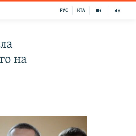
РУС
КТА
ала
го на