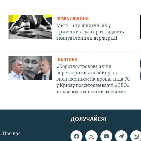
ПРАВА ЛЮДИНИ
Мить – і ти шпигун. Як у
кримських судах розглядають
звинувачення в держзраді
ПОЛІТИКА
«Короткострокова акція
перетворилася на війну на
виснаження»: Як пропаганда РФ
у Криму пояснює невдачі «СВО»
та залякує «мінними атаками»
ДОЛУЧАЙСЯ!
. Про нас