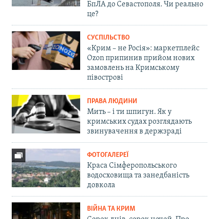
БпЛА до Севастополя. Чи реально
це?
СУСПІЛЬСТВО
«Крим – не Росія»: маркетплейс
Ozon припинив прийом нових
замовлень на Кримському
півострові
ПРАВА ЛЮДИНИ
Мить – і ти шпигун. Як у
кримських судах розглядають
звинувачення в держзраді
ФОТОГАЛЕРЕЇ
Краса Сімферопольського
водосховища та занедбаність
довкола
ВІЙНА ТА КРИМ