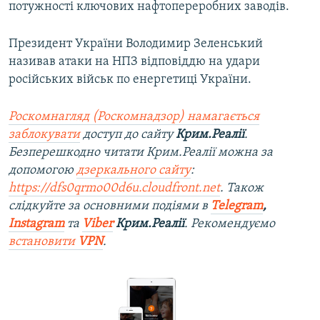
потужності ключових нафтопереробних заводів.
Президент України Володимир Зеленський
називав атаки на НПЗ відповіддю на удари
російських військ по енергетиці України.
Роскомнагляд (Роскомнадзор) намагається
заблокувати
доступ до сайту
Крим.Реалії
.
Безперешкодно читати Крим.Реалії можна за
допомогою
дзеркального сайту
:
https://dfs0qrmo00d6u.cloudfront.net
. Також
слідкуйте за основними подіями в
Telegram
,
Instagram
та
Viber
Крим.Реалії
. Рекомендуємо
встановити
VPN
.