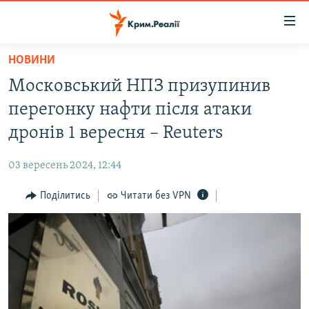
Доступність
посилання
Перейти
НОВИНИ
до
НОВИНИ
Московський НПЗ призупинив
основного
ВОДА.КРИМ
матеріалу
перегонку нафти після атаки
ВІДЕО ТА ФОТО
Перейти
дронів 1 вересня – Reuters
до
ПОЛІТИКА
основної
03 вересень 2024, 12:44
БЛОГИ
навігації
Перейти
Поділитись
Читати без VPN
ПОГЛЯД
до
ІНТЕРВ'Ю
пошуку
ВСЕ ЗА ДЕНЬ
СПЕЦПРОЕКТИ
ЯК ОБІЙТИ БЛОКУВАННЯ
ДЕПОРТАЦІЯ