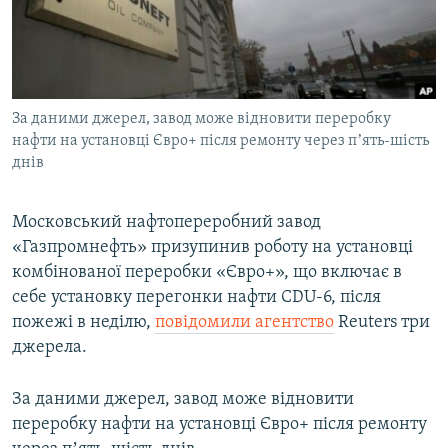
ВІДЕОУРОКИ «ELIFBE»
Русский
СВІДЧЕННЯ ОКУПАЦІЇ
Qırımtatar
УКРАЇНСЬКА ПРОБЛЕМА КРИМУ
За даними джерел, завод може відновити переробку
ДОЛУЧАЙСЯ!
ІНФОГРАФІКА
нафти на установці Євро+ після ремонту через пʼять-шість
днів
Усі сайти RFE/RL
Московський нафтопереробний завод
«Газпромнефть» призупинив роботу на установці
комбінованої переробки «Євро+», що включає в
себе установку перегонки нафти CDU-6, після
пожежі в неділю,
повідомили агентство
Reuters три
джерела.
За даними джерел, завод може відновити
переробку нафти на установці Євро+ після ремонту