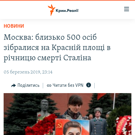
Доступність
посилання
Перейти
НОВИНИ
до
НОВИНИ
Москва: близько 500 осіб
основного
ВОДА.КРИМ
матеріалу
зібралися на Красній площі в
ВІДЕО ТА ФОТО
Перейти
річницю смерті Сталіна
до
ПОЛІТИКА
основної
05 березень 2019, 23:14
БЛОГИ
навігації
Перейти
Поділитись
Читати без VPN
ПОГЛЯД
до
ІНТЕРВ'Ю
пошуку
ВСЕ ЗА ДЕНЬ
СПЕЦПРОЕКТИ
ЯК ОБІЙТИ БЛОКУВАННЯ
ДЕПОРТАЦІЯ