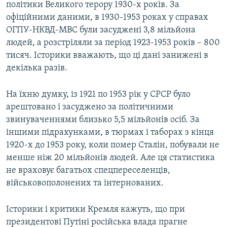
політики Великого терору 1930-х років. За
офіційними даними, в 1930-1953 роках у справах
ОГПУ-НКВД-МВС були засуджені 3,8 мільйона
людей, а розстріляли за період 1923-1953 років – 800
тисяч. Історики вважають, що ці дані занижені в
декілька разів.
На їхню думку, із 1921 по 1953 рік у СРСР було
арештовано і засуджено за політичними
звинуваченнями близько 5,5 мільйонів осіб. За
іншими підрахунками, в тюрмах і таборах з кінця
1920-х до 1953 року, коли помер Сталін, побували не
менше ніж 20 мільйонів людей. Але ця статистика
не враховує багатьох спецпереселенців,
військовополонених та інтернованих.
Історики і критики Кремля кажуть, що при
президентові Путіні російська влада прагне