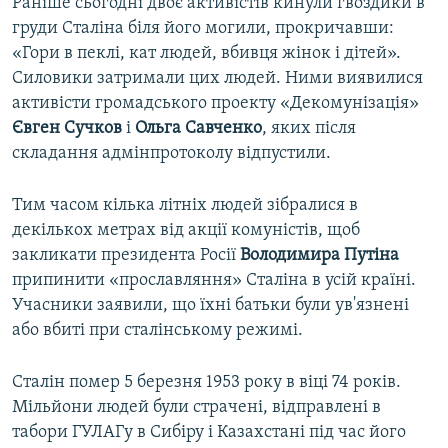
Раніше сьогодні двоє активістів кинули гвоздики в
груди Сталіна біля його могили, прокричавши:
«Гори в пеклі, кат людей, вбивця жінок і дітей».
Силовики затримали цих людей. Ними виявилися
активісти громадського проекту «Декомунізація»
Євген Сучков
і
Ольга Савченко
, яких після
складання адмінпротоколу відпустили.
Тим часом кілька літніх людей зібралися в
декількох метрах від акції комуністів, щоб
закликати президента Росії
Володимира Путіна
припинити «прославляння» Сталіна в усій країні.
Учасники заявили, що їхні батьки були ув'язнені
або вбиті при сталінському режимі.
Сталін помер 5 березня 1953 року в віці 74 років.
Мільйони людей були страчені, відправлені в
табори ГУЛАГу в Сибіру і Казахстані під час його