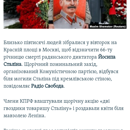
ВІДЕОУРОКИ «ELIFBE»
Русский
СВІДЧЕННЯ ОКУПАЦІЇ
Qırımtatar
УКРАЇНСЬКА ПРОБЛЕМА КРИМУ
ДОЛУЧАЙСЯ!
ІНФОГРАФІКА
Близько півтисячі людей зібралися у вівторок на
Красній площі в Москві, щоб відзначити 66-ту
річницю смерті радянського диктатора
Йосипа
Усі сайти RFE/RL
Сталіна
. Щорічний поминальний захід,
організований Комуністичною партією, відбувся
біля могили Сталіна під кремлівською стіною,
повідомляє
Радіо Свобода
.
Члени КПРФ влаштували щорічну акцію «дві
гвоздики товаришу Сталіну» і роздавали квіти біля
мавзолею Леніна.