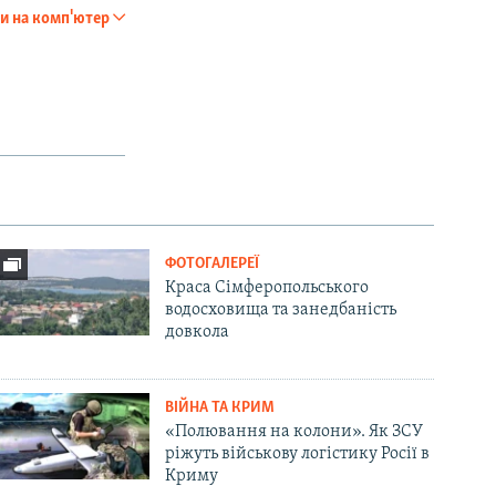
и на комп'ютер
SHARE
px
width
ФОТОГАЛЕРЕЇ
Краса Сімферопольського
водосховища та занедбаність
довкола
ВІЙНА ТА КРИМ
«Полювання на колони». Як ЗСУ
ріжуть військову логістику Росії в
Криму