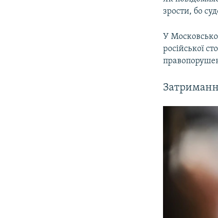
зрости, бо су
У Московськом
російської ст
правопорушен
Затримання