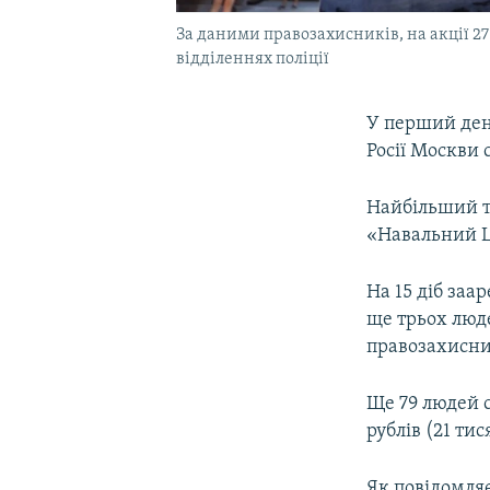
За даними правозахисників, на акції 27 
відділеннях поліції
У перший день
Росії Москви
Найбільший т
«Навальний 
На 15 діб за
ще трьох люде
правозахисни
Ще 79 людей 
рублів (21 тис
Як повідомля