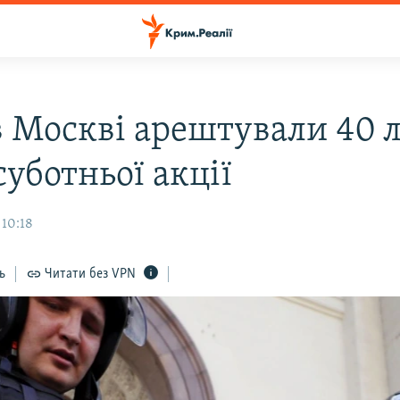
в Москві арештували 40 
суботньої акції
 10:18
ь
Читати без VPN