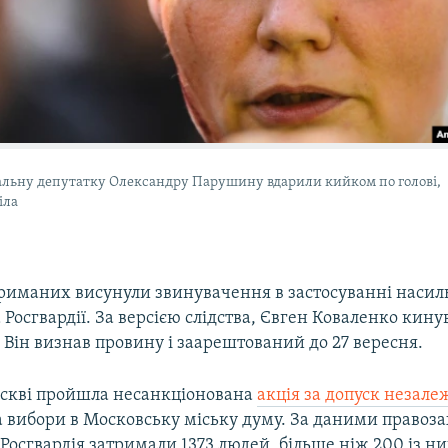
льну депутатку Олександру Парушину вдарили кийком по голові,
іла
триманих висунули звинувачення в застосуванні насил
 Росгвардії. За версією слідства, Євген Коваленко кин
. Він визнав провину і заарештований до 27 вересня.
оскві пройшла несанкціонована
акція за допуск незал
 вибори в Московську міську думу. За даними правоза
 і Росгвардія затримали 1373 людей, більше ніж 200 із н