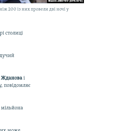
ніж 200 із них провели дві ночі у
рі столиці
едучий
а Жданова
і
у, повідомляє
4 мільйона
них може