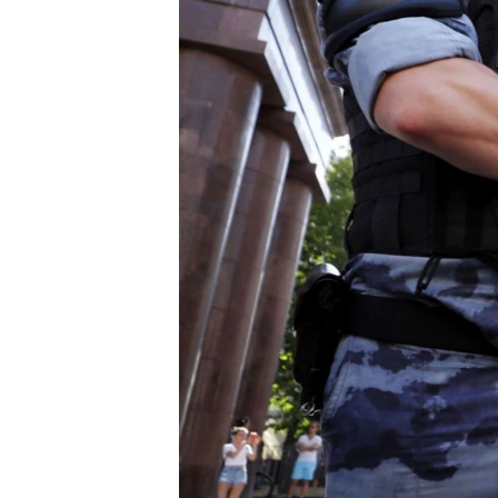
ВІДЕОУРОКИ «ELIFBE»
СВІДЧЕННЯ ОКУПАЦІЇ
УКРАЇНСЬКА ПРОБЛЕМА КРИМУ
ІНФОГРАФІКА