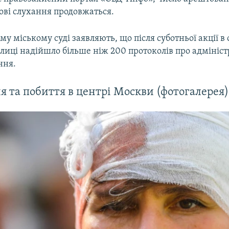
дові слухання продовжаться.
у міському суді заявляють, що після суботньої акції в 
олиці надійшло більше ніж 200 протоколів про адмініс
ня.​
 та побиття в центрі Москви (фотогалерея)