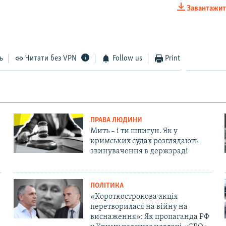
Завантажит
EMBED
ь
Читати без VPN
Follow us
Print
ПРАВА ЛЮДИНИ
Мить – і ти шпигун. Як у
кримських судах розглядають
звинувачення в держзраді
ПОЛІТИКА
«Короткострокова акція
перетворилася на війну на
виснаження»: Як пропаганда РФ