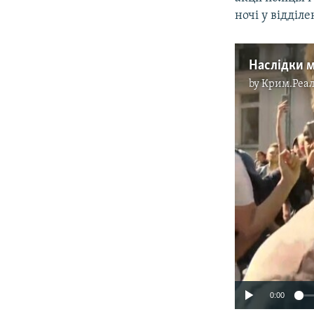
ночі у відділ
Наслідки м
by
Крим.Реал
0:00