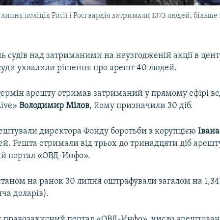
липня поліція Росії і Росгвардія затримали 1373 людей, більше 
 судів над затриманими на неузгодженій акції в цент
 суди ухвалили рішення про арешт 40 людей.
ермін арешту отримав затриманий у прямому ефірі в
Live»
Володимир Мілов
, йому призначили 30 діб.
арештували директора Фонду боротьби з корупцією
Іван
й. Решта отримали від трьох до тринадцяти діб арешт
й портал «ОВД-Инфо».
станом на ранок 30 липня оштрафували загалом на 1,3
яча доларів).
є правозахисний портал «ОВД-Инфо», число арештова