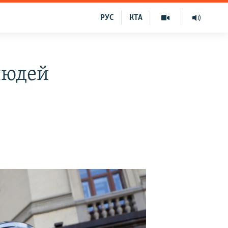
РУС
КТА
людей