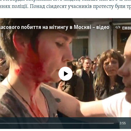
еннях поліції. Понад сімдесят учасників протесту були т
асового побиття на мітингу в Москві – відео
EMB
ії
No media source currently available
3:55