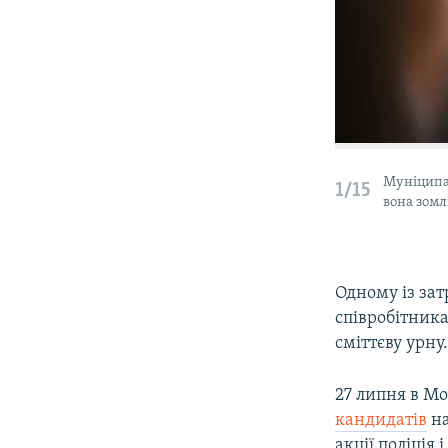
Муніципа
1/15
вона зомл
Одному із за
співробітника
сміттєву урну
27 липня в М
кандидатів
на
акції поліція