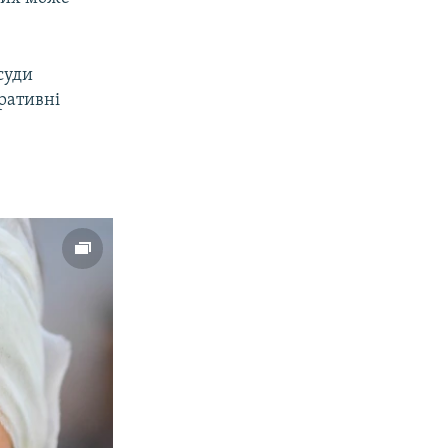
суди
тративні