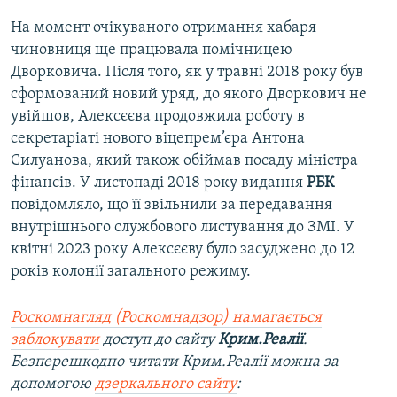
На момент очікуваного отримання хабаря
чиновниця ще працювала помічницею
Дворковича. Після того, як у травні 2018 року був
сформований новий уряд, до якого Дворкович не
увійшов, Алексєєва продовжила роботу в
секретаріаті нового віцепрем’єра Антона
Силуанова, який також обіймав посаду міністра
фінансів. У листопаді 2018 року видання
РБК
повідомляло, що її звільнили за передавання
внутрішнього службового листування до ЗМІ. У
квітні 2023 року Алексєєву було засуджено до 12
років колонії загального режиму.
Роскомнагляд (Роскомнадзор) намагається
заблокувати
доступ до сайту
Крим.Реалії
.
Безперешкодно читати Крим.Реалії можна за
допомогою
дзеркального сайту
: