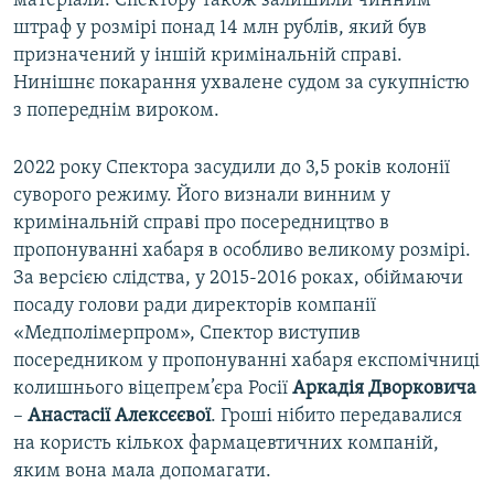
матеріали. Спектору також залишили чинним
штраф у розмірі понад 14 млн рублів, який був
призначений у іншій кримінальній справі.
Нинішнє покарання ухвалене судом за сукупністю
з попереднім вироком.
2022 року Спектора засудили до 3,5 років колонії
суворого режиму. Його визнали винним у
кримінальній справі про посередництво в
пропонуванні хабаря в особливо великому розмірі.
За версією слідства, у 2015-2016 роках, обіймаючи
посаду голови ради директорів компанії
«Медполімерпром», Спектор виступив
посередником у пропонуванні хабаря експомічниці
колишнього віцепрем’єра Росії
Аркадія Дворковича
–
Анастасії Алексєєвої
. Гроші нібито передавалися
на користь кількох фармацевтичних компаній,
яким вона мала допомагати.