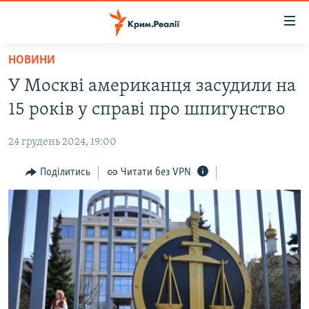
Доступність
посилання
Перейти
НОВИНИ
до
НОВИНИ
У Москві американця засудили на
основного
ВОДА.КРИМ
матеріалу
15 років у справі про шпигунство
ВІДЕО ТА ФОТО
Перейти
до
24 грудень 2024, 19:00
ПОЛІТИКА
основної
БЛОГИ
Поділитись
Читати без VPN
навігації
Перейти
ПОГЛЯД
до
ІНТЕРВ'Ю
пошуку
ВСЕ ЗА ДЕНЬ
СПЕЦПРОЕКТИ
ЯК ОБІЙТИ БЛОКУВАННЯ
ДЕПОРТАЦІЯ