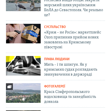
Російська влада обіцяє закрити
морський шлях українським
БпЛА до Севастополя. Чи реально
це?
СУСПІЛЬСТВО
«Крим – не Росія»: маркетплейс
Ozon припинив прийом нових
замовлень на Кримському
півострові
ПРАВА ЛЮДИНИ
Мить – і ти шпигун. Як у
кримських судах розглядають
звинувачення в держзраді
ФОТОГАЛЕРЕЇ
Краса Сімферопольського
водосховища та занедбаність
довкола