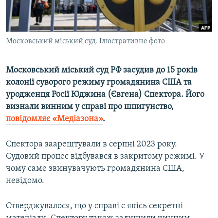
ВІДЕОУРОКИ «ELIFBE»
Русский
СВІДЧЕННЯ ОКУПАЦІЇ
Qırımtatar
Московський міський суд. Ілюстративне фото
УКРАЇНСЬКА ПРОБЛЕМА КРИМУ
ДОЛУЧАЙСЯ!
ІНФОГРАФІКА
Московський міський суд РФ засудив до 15 років
колонії суворого режиму громадянина США та
уродженця Росії Юджина (Євгена) Спектора. Його
Усі сайти RFE/RL
визнали винним у справі про шпигунство,
повідомляє «Медіазона»
.
Спектора заарештували в серпні 2023 року.
Судовий процес відбувався в закритому режимі. У
чому саме звинувачують громадянина США,
невідомо.
Стверджувалося, що у справі є якісь секретні