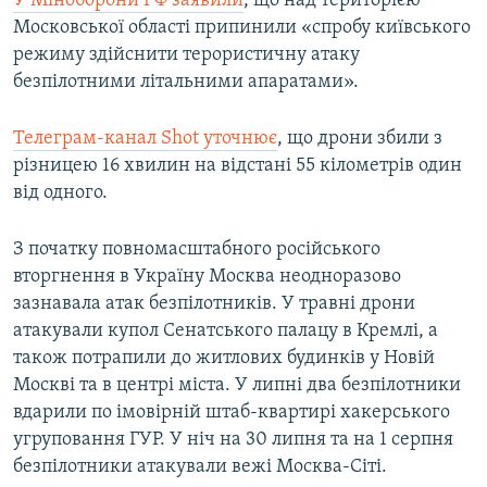
У Міноборони РФ заявили
, що над територією
Московської області припинили «спробу київського
режиму здійснити терористичну атаку
безпілотними літальними апаратами».
Телеграм-канал Shot уточнює
, що дрони збили з
різницею 16 хвилин на відстані 55 кілометрів один
від одного.
З початку повномасштабного російського
вторгнення в Україну Москва неодноразово
зазнавала атак безпілотників. У травні дрони
атакували купол Сенатського палацу в Кремлі, а
також потрапили до житлових будинків у Новій
Москві та в центрі міста. У липні два безпілотники
вдарили по імовірній штаб-квартирі хакерського
угруповання ГУР. У ніч на 30 липня та на 1 серпня
безпілотники атакували вежі Москва-Сіті.