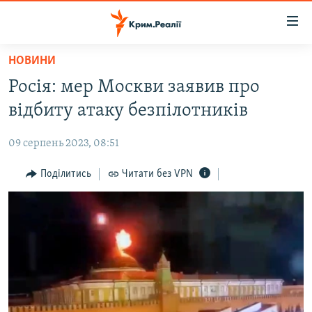
Доступність
посилання
Перейти
НОВИНИ
до
НОВИНИ
Росія: мер Москви заявив про
основного
ВОДА.КРИМ
матеріалу
відбиту атаку безпілотників
ВІДЕО ТА ФОТО
Перейти
до
09 серпень 2023, 08:51
ПОЛІТИКА
основної
БЛОГИ
Поділитись
Читати без VPN
навігації
Перейти
ПОГЛЯД
до
ІНТЕРВ'Ю
пошуку
ВСЕ ЗА ДЕНЬ
СПЕЦПРОЕКТИ
ЯК ОБІЙТИ БЛОКУВАННЯ
ДЕПОРТАЦІЯ