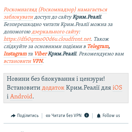
Роскомнагляд (Роскомнадзор) намагається
заблокувати
доступ до сайту
Крим.Реалії
.
Безперешкодно читати Крим.Реалії можна за
допомогою
дзеркального сайту
:
https://dfs0qrmo00d6u.cloudfront.net
. Також
слідкуйте за основними подіями в
Telegram
,
Instagram
та
Viber
Крим.Реалії
. Рекомендуємо вам
встановити
VPN
.
Новини без блокування і цензури!
Встановити
додаток
Крим.Реалії для
iOS
і
Android
.
Поділитись
Читати без VPN
Follow us