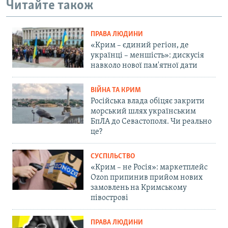
Читайте також
ПРАВА ЛЮДИНИ
«Крим – єдиний регіон, де
українці – меншість»: дискусія
навколо нової пам'ятної дати
ВІЙНА ТА КРИМ
Російська влада обіцяє закрити
морський шлях українським
БпЛА до Севастополя. Чи реально
це?
СУСПІЛЬСТВО
«Крим – не Росія»: маркетплейс
Ozon припинив прийом нових
замовлень на Кримському
півострові
ПРАВА ЛЮДИНИ