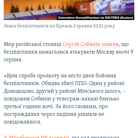
ВІДЕОУРОКИ «ELIFBE»
Русский
СВІДЧЕННЯ ОКУПАЦІЇ
Qırımtatar
Атака безпілотників на Кремль 3 травня 2023 року
УКРАЇНСЬКА ПРОБЛЕМА КРИМУ
ДОЛУЧАЙСЯ!
ІНФОГРАФІКА
Мер російської столиці
Сергій Собянін заявив
, що
безпілотники намагалися атакувати Москву вночі 9
серпня.
Усі сайти RFE/RL
«Була спроба прольоту на місто двох бойових
безпілотників. Обидва збиті ППО. Один у районі
Домодєдово, другий у районі Мінського шосе», –
повідомив Собянін у телеграм-каналі близько
третьої години ночі. За його словами, про
постраждалих через падіння уламків не
повідомлялося.