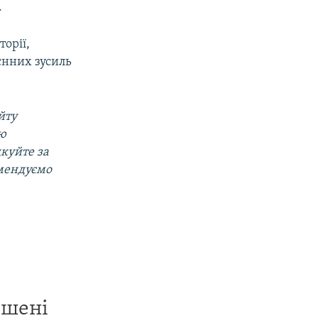
.
торії,
єнних зусиль
йту
ою
дкуйте за
омендуємо
ишені