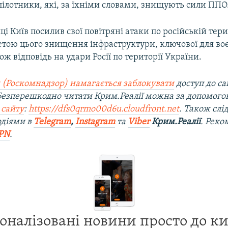
ілотники, які, за їхніми словами, знищують сили ППО
ці Київ посилив свої повітряні атаки по російській тери
тою цього знищення інфраструктури, ключової для во
ож відповідь на удари Росії по території України.
 (Роскомнадзор) намагається заблокувати
доступ до са
 Безперешкодно читати Крим.Реалії можна за допомог
 сайту
:
https://dfs0qrmo00d6u.cloudfront.net
. Також слі
одіями в
Telegram
,
Instagram
та
Viber
Крим.Реалії
. Рек
PN
.
оналізовані новини просто до к