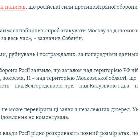
ін написав
, що російські сили протиповітряної оборони
 наймасштабніших спроб атакувати Москву за допомог
 за весь час», – зазначив Собянін.
ами, руйнувань і постраждалих, за попередніми даними
орони Росії заявило, що загалом над територією РФ ні
, зокрема, 11 – над територією Московської області, ще 
сть – над Бєлгородською, три – над Калузькою і два –
и не може перевірити ці заяви з незалежних джерел. У
овідомлення не коментувала.
 влади Росії рідко розкривають повний розмір атак, 