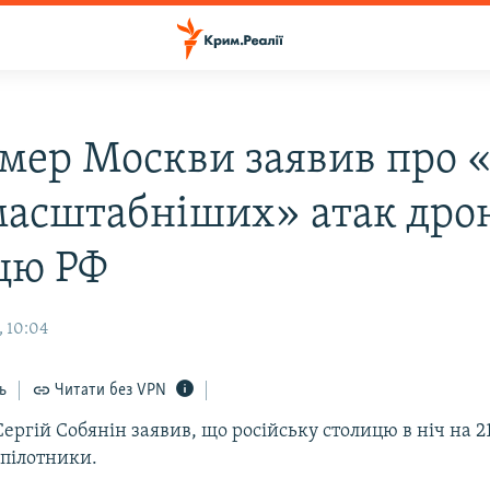
: мер Москви заявив про 
масштабніших» атак дрон
цю РФ
, 10:04
ь
Читати без VPN
ргій Собянін заявив, що російську столицю в ніч на 2
зпілотники.