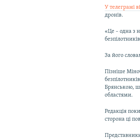
ВІДЕОУРОКИ «ELIFBE»
У телеграмі в
СВІДЧЕННЯ ОКУПАЦІЇ
дронів.
УКРАЇНСЬКА ПРОБЛЕМА КРИМУ
«Це – одна з
ІНФОГРАФІКА
безпілотників
За його слов
Пізніше Міноб
безпілотників
Брянською, ші
областями.
Редакція пок
сторона ці п
Представники