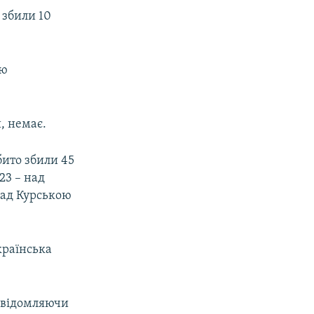
 збили 10
ою
, немає.
бито збили 45
23 – над
 над Курською
країнська
повідомляючи