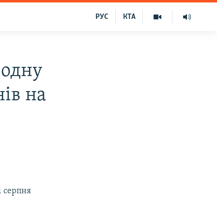
РУС
КТА
«одну
ів на
1 серпня