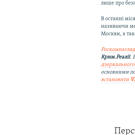
лише про безп
В останні міся
називаючи ме
Москви, а так
Роскомнагляд
Крим.Реалії
.
дзеркального
основними п
встановити
V
Перс