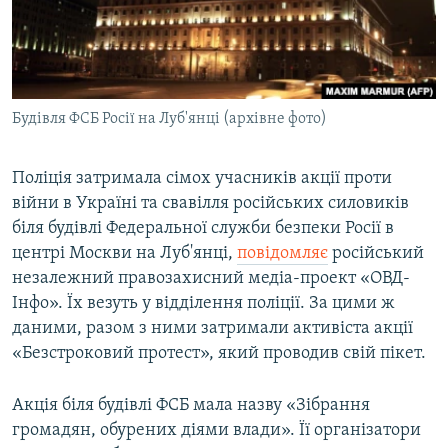
ВІДЕОУРОКИ «ELIFBE»
Русский
СВІДЧЕННЯ ОКУПАЦІЇ
Qırımtatar
УКРАЇНСЬКА ПРОБЛЕМА КРИМУ
Будівля ФСБ Росії на Луб'янці (архівне фото)
ДОЛУЧАЙСЯ!
ІНФОГРАФІКА
Поліція затримала сімох учасників акції проти
війни в Україні та свавілля російських силовиків
Усі сайти RFE/RL
біля будівлі Федеральної служби безпеки Росії в
центрі Москви на Луб'янці,
повідомляє
російський
незалежний правозахисний медіа-проект «ОВД-
Інфо». Їх везуть у відділення поліції. За цими ж
даними, разом з ними затримали активіста акції
«Безстроковий протест», який проводив свій пікет.
Акція біля будівлі ФСБ мала назву «Зібрання
громадян, обурених діями влади». Її організатори