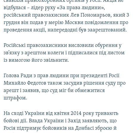
свавілля правоохоронних органів у Росії. Акція не
відбулася – лідер руху «За права людини»,
російський правозахисник Лев Пономарьов, який 3
грудня він подав у мерію Москви повідомлення про
проведення акції, напередодні був заарештований.
Російські правозахисники висловили обурення у
зв’язку з арештом колеги і підписалися під листом
із вимогою його звільнити.
Голова Ради з прав людини при президенті Росії
Михайло Федотов також засудив рішення суду про
арешт і заявив, що суд міг би обмежитися
штрафом.
На сході України від квітня 2014 року тривають
бойові дії. Влада України і Захід заявляють, що
Росія підтримує бойовиків на Донбасі зброєю й