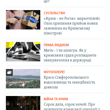
це?
СУСПІЛЬСТВО
«Крим – не Росія»: маркетплейс
Ozon припинив прийом нових
замовлень на Кримському
півострові
ПРАВА ЛЮДИНИ
Мить – і ти шпигун. Як у
кримських судах розглядають
звинувачення в держзраді
ФОТОГАЛЕРЕЇ
Краса Сімферопольського
водосховища та занедбаність
довкола
ВІЙНА ТА КРИМ
Сорок днів, сорок ночей. Про
результати кримської операції з