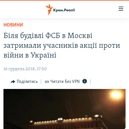
Доступність
посилання
Перейти
НОВИНИ
до
НОВИНИ
Біля будівлі ФСБ в Москві
основного
ВОДА.КРИМ
матеріалу
затримали учасників акції проти
ВІДЕО ТА ФОТО
Перейти
війни в Україні
до
ПОЛІТИКА
основної
16 грудень 2018, 17:50
БЛОГИ
навігації
Перейти
Поділитись
Читати без VPN
ПОГЛЯД
до
ІНТЕРВ'Ю
пошуку
ВСЕ ЗА ДЕНЬ
СПЕЦПРОЕКТИ
ЯК ОБІЙТИ БЛОКУВАННЯ
ДЕПОРТАЦІЯ