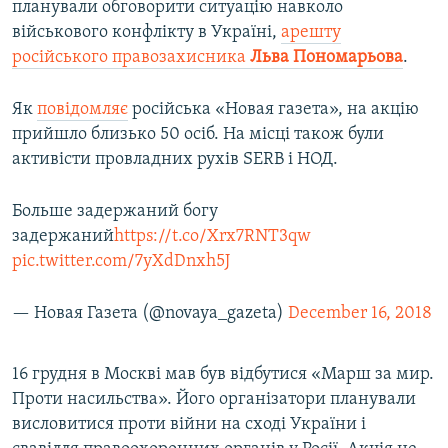
планували обговорити ситуацію навколо
військового конфлікту в Україні,
арешту
російського правозахисника
Льва Пономарьова
.
Як
повідомляє
російська «Новая газета», на акцію
прийшло близько 50 осіб. На місці також були
активісти провладних рухів SERB і НОД.
Больше задержаний богу
задержаний
https://t.co/Xrx7RNT3qw
pic.twitter.com/7yXdDnxh5J
— Новая Газета (@novaya_gazeta)
December 16, 2018
16 грудня в Москві мав був відбутися «Марш за мир.
Проти насильства». Його організатори планували
висловитися проти війни на сході України і