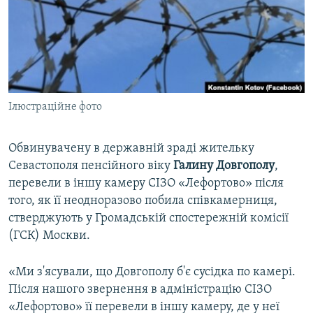
ВІДЕОУРОКИ «ELIFBE»
Русский
СВІДЧЕННЯ ОКУПАЦІЇ
Qırımtatar
УКРАЇНСЬКА ПРОБЛЕМА КРИМУ
ДОЛУЧАЙСЯ!
ІНФОГРАФІКА
Ілюстраційне фото
Обвинувачену в державній зраді жительку
Усі сайти RFE/RL
Севастополя пенсійного віку
Галину Довгополу
,
перевели в іншу камеру СІЗО «Лефортово» після
того, як її неодноразово побила співкамерниця,
стверджують у Громадській спостережній комісії
(ГСК) Москви.
«Ми з'ясували, що Довгополу б'є сусідка по камері.
Після нашого звернення в адміністрацію СІЗО
«Лефортово» її перевели в іншу камеру, де у неї