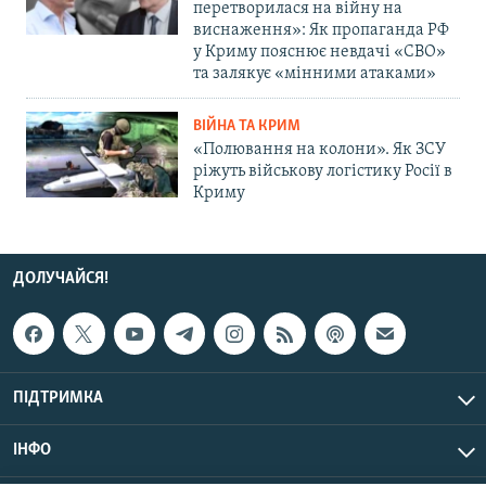
перетворилася на війну на
виснаження»: Як пропаганда РФ
у Криму пояснює невдачі «СВО»
та залякує «мінними атаками»
ВІЙНА ТА КРИМ
«Полювання на колони». Як ЗСУ
ріжуть військову логістику Росії в
Криму
ДОЛУЧАЙСЯ!
ПІДТРИМКА
ІНФО