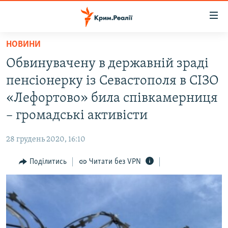
Доступність
посилання
Перейти
НОВИНИ
до
НОВИНИ
Обвинувачену в державній зраді
основного
ВОДА.КРИМ
матеріалу
пенсіонерку із Севастополя в СІЗО
ВІДЕО ТА ФОТО
Перейти
«Лефортово» била співкамерниця
до
ПОЛІТИКА
– громадські активісти
основної
БЛОГИ
навігації
28 грудень 2020, 16:10
Перейти
ПОГЛЯД
до
Поділитись
Читати без VPN
ІНТЕРВ'Ю
пошуку
ВСЕ ЗА ДЕНЬ
СПЕЦПРОЕКТИ
ЯК ОБІЙТИ БЛОКУВАННЯ
ДЕПОРТАЦІЯ