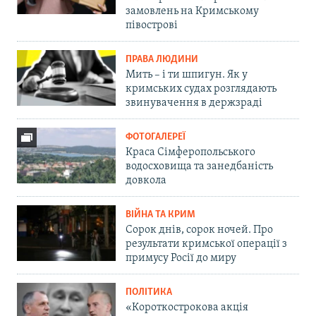
замовлень на Кримському
півострові
ПРАВА ЛЮДИНИ
Мить – і ти шпигун. Як у
кримських судах розглядають
звинувачення в держзраді
ФОТОГАЛЕРЕЇ
Краса Сімферопольського
водосховища та занедбаність
довкола
ВІЙНА ТА КРИМ
Сорок днів, сорок ночей. Про
результати кримської операції з
примусу Росії до миру
ПОЛІТИКА
«Короткострокова акція