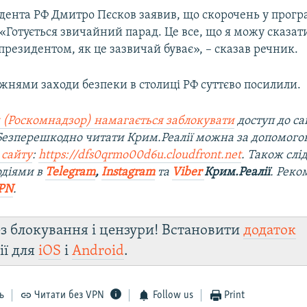
дента РФ Дмитро Пєсков заявив, що скорочень у прогр
«Готується звичайний парад. Це все, що я можу сказат
резидентом, як це зазвичай буває», – сказав речник.
жнями заходи безпеки в столиці РФ суттєво посилили.
 (Роскомнадзор) намагається заблокувати
доступ до са
 Безперешкодно читати Крим.Реалії можна за допомог
 сайту
:
https://dfs0qrmo00d6u.cloudfront.net
. Також слі
одіями в
Telegram
,
Instagram
та
Viber
Крим.Реалії
. Рек
PN
.
з блокування і цензури! Встановити
додаток
ії для
iOS
і
Android
.
ь
Читати без VPN
Follow us
Print