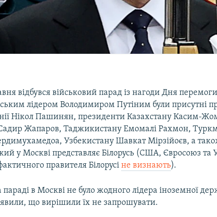
авня відбувся військовий парад із нагоди Дня перемоги
ійським лідером Володимиром Путіним були присутні п
енії Нікол Пашинян, президенти Казахстану Касим-Жом
Садир Жапаров, Таджикистану Емомалі Рахмон, Турк
ердимухамедоа, Узбекистану Шавкат Мірзійоєв, а так
кий у Москві представляє Білорусь (США, Євросоюз та 
фактичного правителя Білорусі
не визнають
).
а параді в Москві не було жодного лідера іноземної дер
аявили, що вирішили їх не запрошувати.