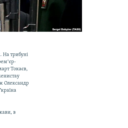
. На трибуні
ремʼєр-
арт Токаєв,
менистау
ож Олександр
Україна
жави, в