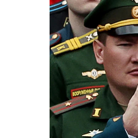
ВІДЕОУРОКИ «ELIFBE»
СВІДЧЕННЯ ОКУПАЦІЇ
УКРАЇНСЬКА ПРОБЛЕМА КРИМУ
ІНФОГРАФІКА