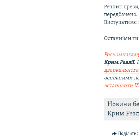
Речник прези
передбачено. 
Виступатиме п
Останніми ти
Роскомнагляд
Крим.Реалії
.
дзеркального
основними п
встановити
V
Новини бе
Крим.Реал
Поділитис