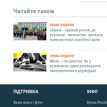
Читайте також
ПРАВА ЛЮДИНИ
«Крим – єдиний регіон, де
українці – меншість»: дискусія
навколо нової пам'ятної дати
ПРАВА ЛЮДИНИ
Мить – і ти шпигун. Як у
кримських судах розглядають
звинувачення в держзраді
Русский
ПІДТРИМКА
ІНФО
Qırımtatar
Ваше відео і фото
Крим.Реалії
ДОЛУЧАЙСЯ!