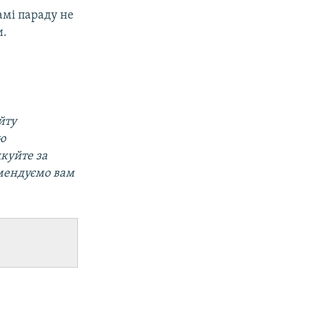
амі параду не
и.
йту
ою
дкуйте за
омендуємо вам