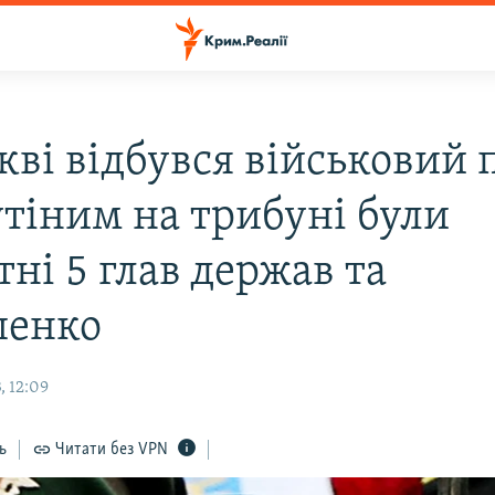
кві відбувся військовий 
утіним на трибуні були
ні 5 глав держав та
шенко
, 12:09
ь
Читати без VPN