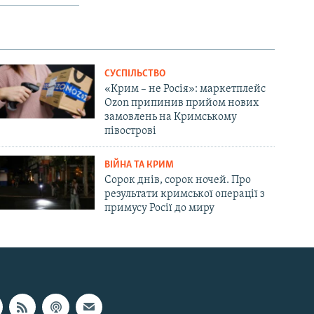
СУСПІЛЬСТВО
«Крим – не Росія»: маркетплейс
Ozon припинив прийом нових
замовлень на Кримському
півострові
ВІЙНА ТА КРИМ
Сорок днів, сорок ночей. Про
результати кримської операції з
примусу Росії до миру