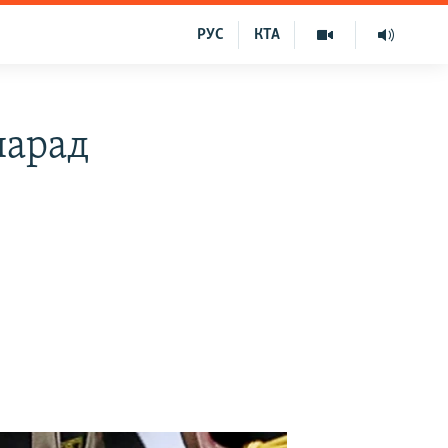
РУС
КТА
парад