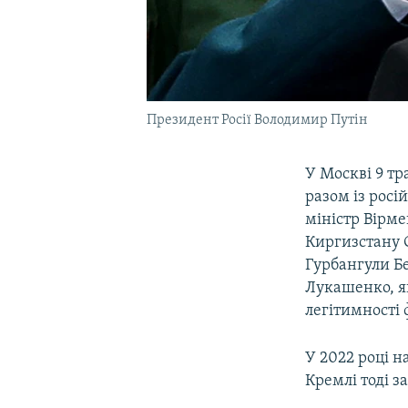
Президент Росії Володимир Путін
У Москві 9 тр
разом із рос
міністр Вірм
Киргизстану 
Гурбангули Б
Лукашенко, я
легітимності 
У 2022 році н
Кремлі тоді з