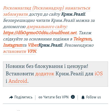
Роскомнагляд (Роскомнадзор) намагається
заблокувати
доступ до сайту
Крим.Реалії
.
Безперешкодно читати Крим.Реалії можна за
допомогою
дзеркального сайту
:
https://dfs0qrmo00d6u.cloudfront.net
. Також
слідкуйте за основними подіями в
Telegram
,
Instagram
та
Viber
Крим.Реалії
. Рекомендуємо
встановити
VPN
.
Новини без блокування і цензури!
Встановити
додаток
Крим.Реалії для
iOS
і
Android
.
Поділитись
Читати без VPN
Follow us