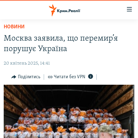
Доступність
посилання
Перейти
НОВИНИ
до
НОВИНИ
Москва заявила, що перемир’я
основного
ВОДА.КРИМ
матеріалу
порушує Україна
ВІДЕО ТА ФОТО
Перейти
до
20 квітень 2025, 14:41
ПОЛІТИКА
основної
БЛОГИ
Поділитись
Читати без VPN
навігації
Перейти
ПОГЛЯД
до
ІНТЕРВ'Ю
пошуку
ВСЕ ЗА ДЕНЬ
СПЕЦПРОЕКТИ
ЯК ОБІЙТИ БЛОКУВАННЯ
ДЕПОРТАЦІЯ