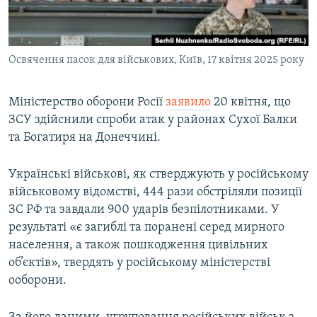
ВІДЕОУРОКИ «ELIFBE»
Русский
СВІДЧЕННЯ ОКУПАЦІЇ
Qırımtatar
Освячення пасок для військових, Київ, 17 квітня 2025 року
УКРАЇНСЬКА ПРОБЛЕМА КРИМУ
ДОЛУЧАЙСЯ!
ІНФОГРАФІКА
Міністерство оборони Росії
заявило
20 квітня, що
ЗСУ здійснили спроби атак у районах Сухої Балки
та Богатиря на Донеччині.
Усі сайти RFE/RL
Українські військові, як стверджують у російському
військовому відомстві, 444 рази обстріляли позиції
ЗС РФ та завдали 900 ударів безпілотниками. У
результаті «є загиблі та поранені серед мирного
населення, а також пошкодження цивільних
об’єктів», твердять у російському міністерстві
ооборони.