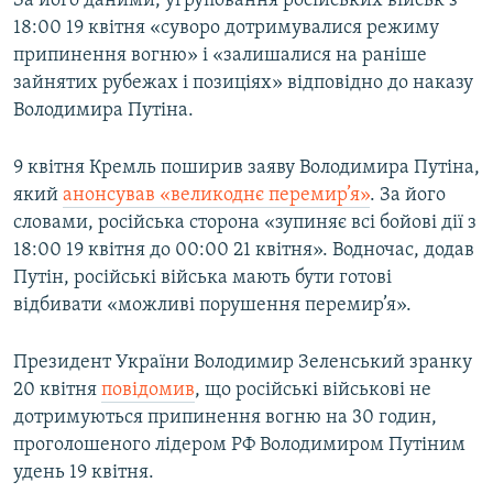
За його даними, угруповання російських військ з
18:00 19 квітня «суворо дотримувалися режиму
припинення вогню» і «залишалися на раніше
зайнятих рубежах і позиціях» відповідно до наказу
Володимира Путіна.
9 квітня Кремль поширив заяву Володимира Путіна,
який
анонсував «великоднє перемир’я»
. За його
словами, російська сторона «зупиняє всі бойові дії з
18:00 19 квітня до 00:00 21 квітня». Водночас, додав
Путін, російські війська мають бути готові
відбивати «можливі порушення перемир’я».
Президент України Володимир Зеленський зранку
20 квітня
повідомив
, що російські військові не
дотримуються припинення вогню на 30 годин,
проголошеного лідером РФ Володимиром Путіним
удень 19 квітня.