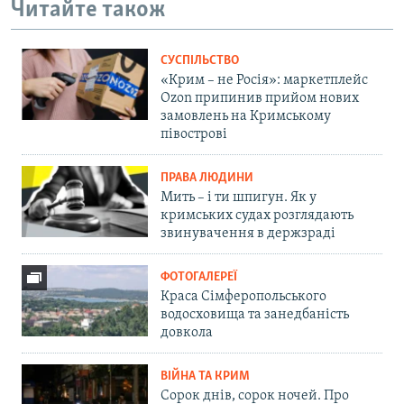
Читайте також
СУСПІЛЬСТВО
«Крим – не Росія»: маркетплейс
Ozon припинив прийом нових
замовлень на Кримському
півострові
ПРАВА ЛЮДИНИ
Мить – і ти шпигун. Як у
кримських судах розглядають
звинувачення в держзраді
ФОТОГАЛЕРЕЇ
Краса Сімферопольського
водосховища та занедбаність
довкола
ВІЙНА ТА КРИМ
Сорок днів, сорок ночей. Про