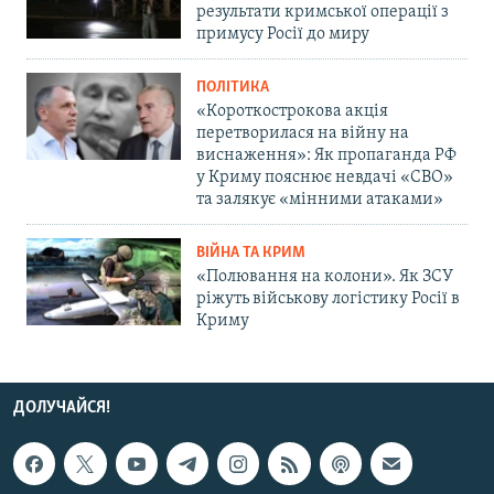
результати кримської операції з
примусу Росії до миру
ПОЛІТИКА
«Короткострокова акція
перетворилася на війну на
виснаження»: Як пропаганда РФ
у Криму пояснює невдачі «СВО»
та залякує «мінними атаками»
ВІЙНА ТА КРИМ
«Полювання на колони». Як ЗСУ
ріжуть військову логістику Росії в
Криму
ДОЛУЧАЙСЯ!