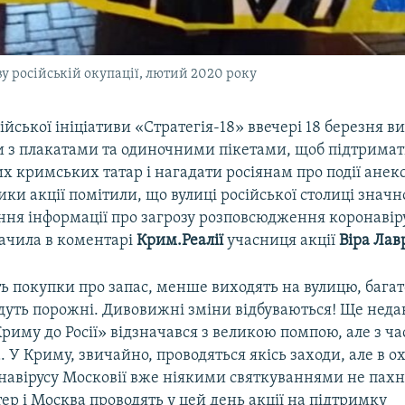
у російській окупації, лютий 2020 року
ійської ініціативи «Стратегія-18» ввечері 18 березня 
и з плакатами та одиночними пікетами, щоб підтрима
 кримських татар і нагадати росіянам про події анек
ики акції помітили, що вулиці російської столиці знач
ння інформації про загрозу розповсюдження коронавір
начила в коментарі
Крим.Реалії
учасниця акції
Віра Ла
 покупки про запас, менше виходять на вулицю, багато
їдуть порожні. Дивовижні зміни відбуваються! Ще нед
иму до Росії» відзначався з великою помпою, але з ч
а. У Криму, звичайно, проводяться якісь заходи, але в о
навірусу Московії вже ніякими святкуваннями не пахне
ер і Москва проводять у цей день акції на підтримку