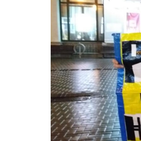
ВІДЕОУРОКИ «ELIFBE»
СВІДЧЕННЯ ОКУПАЦІЇ
УКРАЇНСЬКА ПРОБЛЕМА КРИМУ
ІНФОГРАФІКА