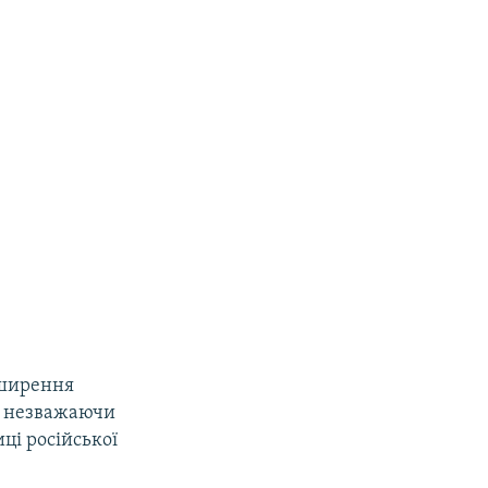
оширення
ле незважаючи
ці російської