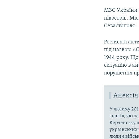
МЗС України п
півострів. Мі
Севастополя.
Російські акт
під назвою «С
1944 року. Що
ситуацію в ан
порушення пр
Анексія
У лютому 201
знаків, які 
Керченську п
українських 
люди є війсь