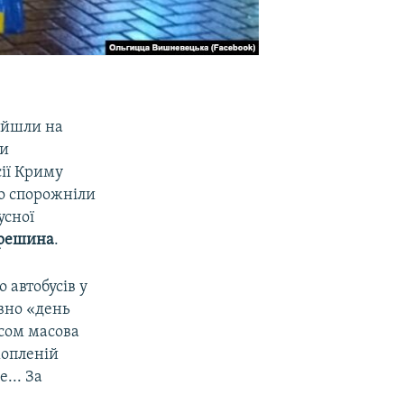
вийшли на
ти
сії Криму
но спорожніли
усної
врешина
.
 автобусів у
авно «день
асом масова
хопленій
... За