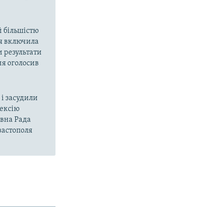
й більшістю
ія включила
и результати
ня оголосив
і засудили
нексію
овна Рада
вастополя