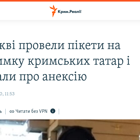
кві провели пікети на
имку кримських татар і
али про анексію
, 11:53
ь
Читати без VPN