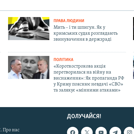
ПРАВА ЛЮДИНИ
Мить – і ти шпигун. Як у
кримських судах розглядають
звинувачення в держзраді
ПОЛІТИКА
«Короткострокова акція
перетворилася на війну на
виснаження»: Як пропаганда РФ
у Криму пояснює невдачі «СВО»
та залякує «мінними атаками»
ДОЛУЧАЙСЯ!
. Про нас