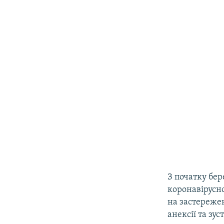
З початку бе
коронавірусно
на застережен
анексії та зус