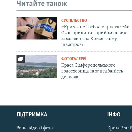
Читайте також
СУСПІЛЬСТВО
«Крим – не Росія»: маркетплейс
Ozon припинив прийом нових
замовлень на Кримському
півострові
ФОТОГАЛЕРЕЇ
Краса Сімферопольського
водосховища та занедбаність
довкола
Русский
ПІДТРИМКА
ІНФО
Qırımtatar
Ваше відео і фото
Крим.Реалії
ДОЛУЧАЙСЯ!