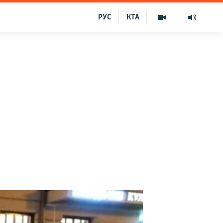
РУС
КТА