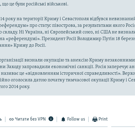
 що це були російські військові.
014 року на території Криму і Севастополя відбувся невизнани
«референдум» про статус півострова, за результатами якого Рос
о складу. Ні Україна, ні Європейський союз, ні США не визнал
на «референдумі». Президент Росії Володимир Путін 18 берез
ння» Криму до Росії.
рганізації визнали окупацію та анексію Криму незаконними 
аїни Заходу запровадили економічні санкції. Росія заперечує а
а називає це «відновленням історичної справедливості». Верх
ійно оголосила датою початку тимчасової окупації Криму і Се
ого 2014 року.
ь
Читати без VPN
Follow us
Print