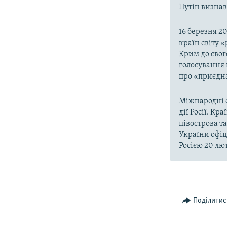
Путін визнав,
16 березня 2
країн світу 
Крим до свог
голосування 
про «приєдна
Міжнародні о
дії Росії. Кр
півострова т
України офіц
Росією 20 лют
Поділитис