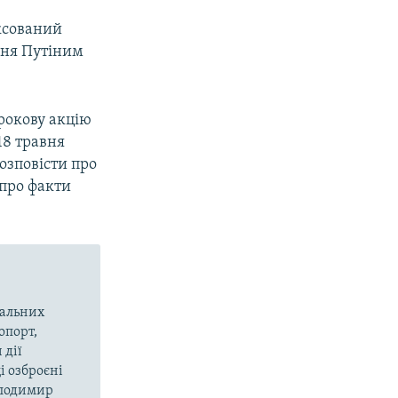
ексований
ння Путіним
трокову акцію
18 травня
розповісти про
 про факти
вальних
опорт,
 дії
і озброєні
олодимир