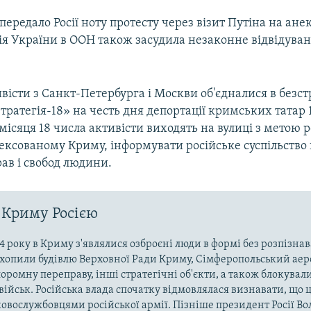
ередало Росії ноту протесту через візит Путіна на ан
сія України в ООН також засудила незаконне відвідува
ивісти з Санкт-Петербурга і Москви об'єдналися в безс
тратегія-18» на честь дня депортації кримських татар 
місяця 18 числа активісти виходять на вулиці з метою 
ексованому Криму, інформувати російське суспільство
ав і свобод людини.
 Криму Росією
4 року в Криму з'являлися озброєні люди в формі без розпізна
захопили будівлю Верховної Ради Криму, Сімферопольський аер
оромну переправу, інші стратегічні об'єкти, а також блокували
військ. Російська влада спочатку відмовлялася визнавати, що ц
ковослужбовцями російської армії. Пізніше президент Росії В