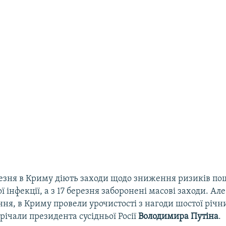
резня в Криму діють заходи щодо зниження ризиків п
ї інфекції, а з 17 березня заборонені масові заходи. А
ня, в Криму провели урочистості з нагоди шостої річни
трічали президента сусідньої Росії
Володимира Путіна
.