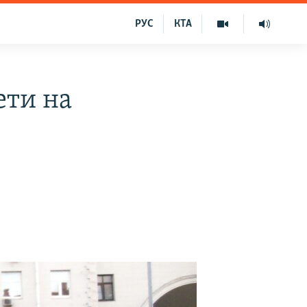
РУС
КТА
ети на