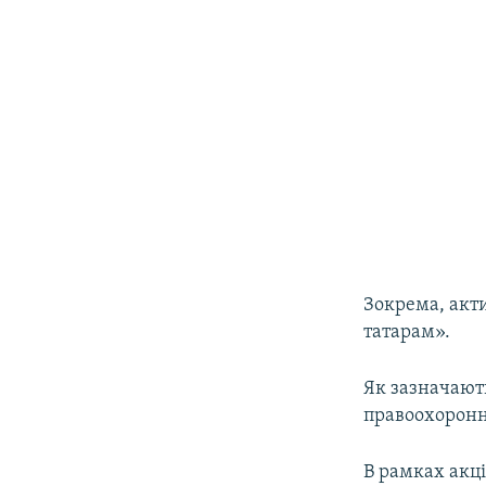
Зокрема, акт
татарам».
Як зазначають
правоохоронн
В рамках акці