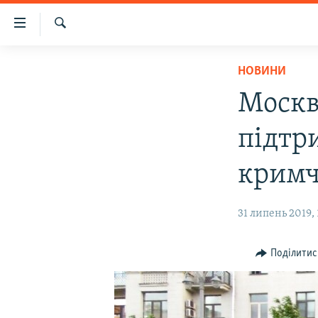
Доступність
посилання
Шукати
Перейти
НОВИНИ
НОВИНИ
до
ВОДА.КРИМ
основного
Москв
матеріалу
ВІДЕО ТА ФОТО
Перейти
підтри
ПОЛІТИКА
до
основної
БЛОГИ
крим
навігації
ПОГЛЯД
Перейти
31 липень 2019, 
до
ІНТЕРВ'Ю
пошуку
ВСЕ ЗА ДЕНЬ
Поділитис
СПЕЦПРОЕКТИ
ЯК ОБІЙТИ БЛОКУВАННЯ
ДЕПОРТАЦІЯ