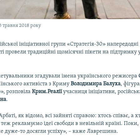
0 травня 2018 року
ійської ініціативної групи «Стратегія-30» напередодні
ті провели традиційні щомісячні пікети на підтримку 
ікетувальники згадували імена українського режисера
аїнського активіста з Криму
Володимира Балуха
, фігур
р», розповіла
Крим.Реалії
учасниця ініціативи, російськ
ина
.
рбаті, як відомо, всі зайняті справою: хтось співає, а х
теж рекламуємо ідеї свободи в невільній країні. Поки,
е дуже-то досягли успіху», – каже Лаврешина.