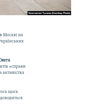
 в Москві на
українських
Олега
антів «справи
а активістка
тось щось
 доводиться