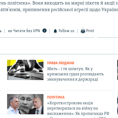
нь політзека». Вони виходять на мирні пікети й акції
літв'язнів, припинення російської агресії щодо України
ь
Читати без VPN
Follow us
Print
ПРАВА ЛЮДИНИ
Мить – і ти шпигун. Як у
кримських судах розглядають
звинувачення в держзраді
ПОЛІТИКА
«Короткострокова акція
перетворилася на війну на
виснаження»: Як пропаганда РФ