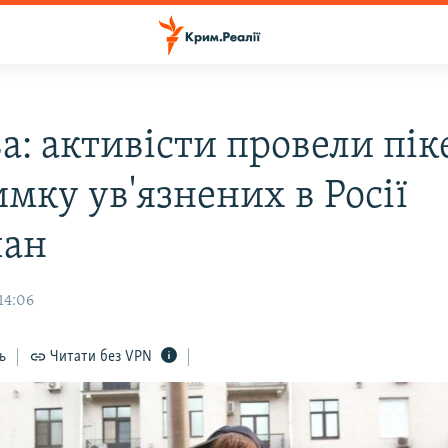
а: активісти провели пік
мку ув'язнених в Росії
чан
14:06
ь
Читати без VPN